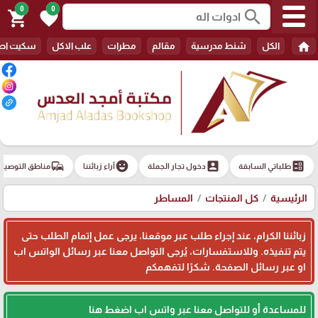
0
0
search
shopping_cart
favorite
home
الكل
شنط مدرسية
مقالم
مطرات
علب الاكل
سكيت اط
commute
emoji_emotions
account_box
ballot
طلباتي السابقة
دخول تجار الجملة
آراء زبائننا
مناطق التوصيل
الرئيسية
كل المنتجات
المساطر
زبائننا الكرام، عند إجراء طلب عبر موقعنا، يرجى عمل إتمام الطلب حتى
يتم تنفيذه. وللاستفسارات، يُرجى التواصل معنا عبر رسائل الواتس اب
او عبر رسائل الصفحة. شكرًا لتفهمكم
للمساعدة أو للتواصل معنا عبر واتس اب اضغط هنا