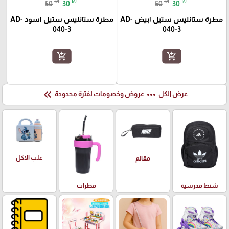
₪
₪
₪
₪
50
30
50
30
مطرة ستانليس ستيل ابيض AD-
مطرة ستانليس ستيل اسود AD-
040-3
040-3
add_shopping_cart
add_shopping_cart
keyboard_double_arrow_left
more_horiz
عرض الكل
عروض وخصومات لفترة محدودة
علب الاكل
مقالم
شنط مدرسية
مطرات