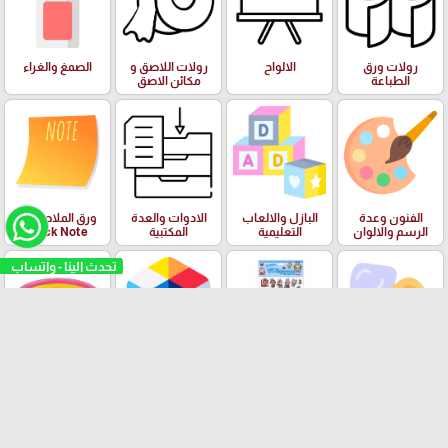
رولات ورق
الالواح
رولات اللاصق و
الصمغ والغراء
الطباعة
مكائن الاصق
الفنون وعدة
البازل والالعاب
الادوات والعدة
ورق الملاحظات
الرسم والالوان
التعليمية
المكتبية
Stick Note
تحدث الينا - واتساب
الملتينة
ستكرزات اشكال
الالعاب
البرك ومستلزمات
دزني
السباحة