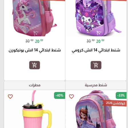
₪
₪
₪
₪
30
20
30
20
شنط ابتدائي 14 انش كرومي
شنط ابتدائي 14 انش يونيكورن
add_shopping_cart
add_shopping_cart
شنط مدرسية
مطرات
-40%
-33%
favorite_border
favorite_border
كولكشن 2026