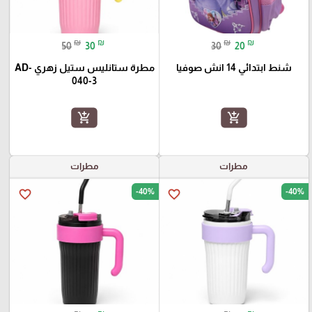
₪
₪
₪
₪
50
30
30
20
شنط ابتدائي 14 انش صوفيا
مطرة ستانليس ستيل زهري AD-
040-3
add_shopping_cart
add_shopping_cart
مطرات
مطرات
-40%
-40%
favorite_border
favorite_border