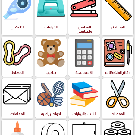
المساطر
المدابس
الخرامات
التايبكس
والدبابيس
دفاتر الملاحظات
الات حاسبة
دباديب
المطاط
المقصات
الكتب والروايات
ادوات رياضية
المغلفات