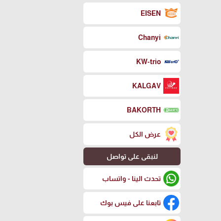
EISEN
Chanyi
KW-trio
KALGAV
BAKORTH
عرض الكل
لنبقى على تواصل
تحدث الينا - واتساب
تابعنا على فيس بوك