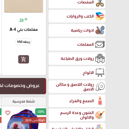
المقصات
الكتب والروايات
₪
20
مغلفات بني A-4
ادوات رياضية
ربطة 1/50
المغلفات
رولات ورق الطباعة
add_shopping_cart
الالواح
رولات اللاصق و مكائن
عروض وخصومات لفت
الاصق
الصمغ والغراء
شنط مدرسية
-33%
favorite_border
الفنون وعدة الرسم
والالوان
كولكشن 2026
ك