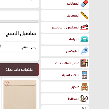
المحايات
المساطر
المدابس والدبابيس
تفاصيل المنتج
الخرامات
رقم المنتج
2
التايبكس
دفاتر الملاحظات
منتجات ذات صلة
الات حاسبة
favorite_border
دباديب
المطاط