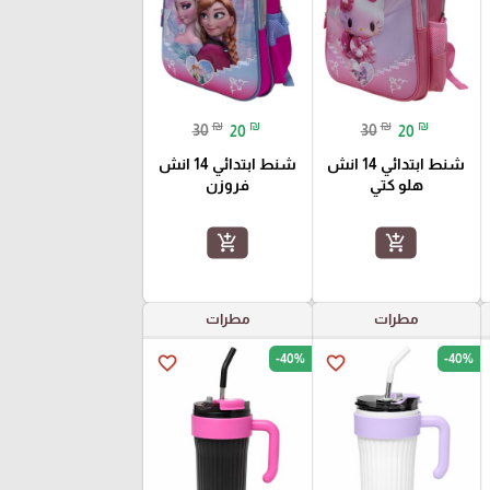
₪
₪
₪
₪
30
20
30
20
شنط ابتدائي 14 انش
شنط ابتدائي 14 انش
هلو كتي
فروزن
add_shopping_cart
add_shopping_cart
مطرات
مطرات
-40%
-40%
favorite_border
favorite_border