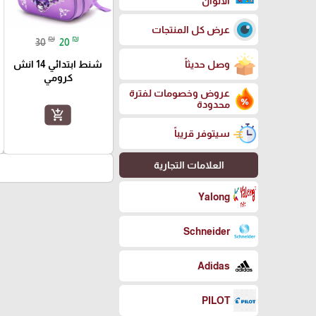
الالوان
عرض كل المنتجات
₪
₪
30
20
شنط ابتدائي 14 انش
وصل حديثاً
كرومي
عروض وخصومات لفترة
محدودة
add_shopping_cart
سيتوفر قريباً
العلامات التجارية
Yalong
Schneider
Adidas
PILOT