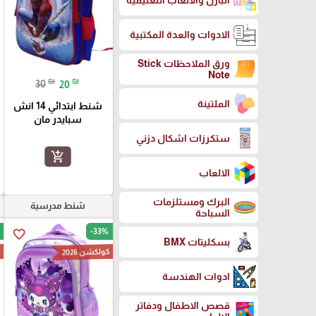
البازل والالعاب التعليمية
الادوات والعدة المكتبية
ورق الملاحظات Stick
Note
₪
₪
30
20
الملتينة
شنط ابتدائي 14 انش
سبايدر مان
ستكرزات اشكال دزني
add_shopping_cart
الالعاب
البرك ومستلزمات
شنط مدرسية
السباحة
-33%
favorite_border
بسكليتات BMX
كولكشن 2026
ك
ادوات الهندسة
قصص الاطفال ودفاتر