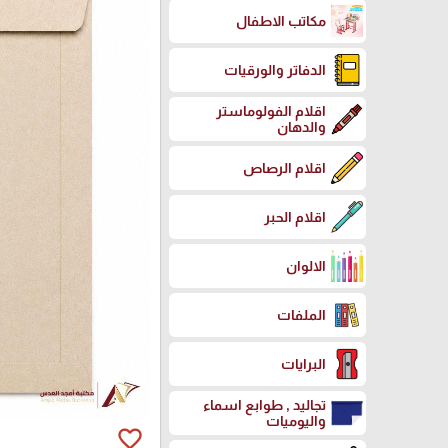
مكاتب الاطفال
الدفاتر والورقيات
اقلام الفولوماستر
والدهان
اقلام الرصاص
اقلام الحبر
الالوان
الملفات
البرايات
تجاليد , طوابع اسماء
واليوميات
favorite_border