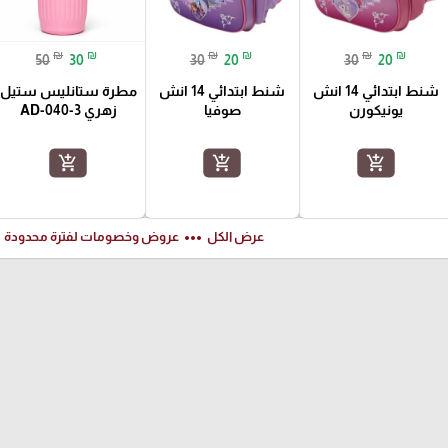
₪
₪
₪
₪
₪
₪
50
30
30
20
30
20
شنط ابتدائي 14 انش
شنط ابتدائي 14 انش
مطرة ستانليس ستيل
يونيكورن
صوفيا
زهري AD-040-3
add_shopping_cart
add_shopping_cart
add_shopping_cart
ft
more_horiz
عرض الكل
عروض وخصومات لفترة محدودة