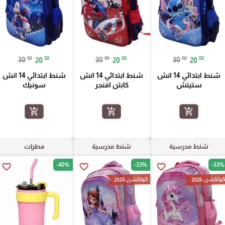
₪
₪
₪
₪
₪
₪
30
20
30
20
30
20
شنط ابتدائي 14 انش
شنط ابتدائي 14 انش
شنط ابتدائي 14 انش
ستيتش
كابتن افنجر
سونيك
add_shopping_cart
add_shopping_cart
add_shopping_cart
شنط مدرسية
شنط مدرسية
مطرات
-40%
-33%
-33%
favorite_border
favorite_border
favorite_border
ولكشن 2026
كولكشن 2026