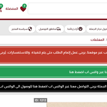
0
0
g_cart
favorite
المفضلة
security
commute
emoji_emotions
ول تجار الجملة
آراء زبائننا
مناطق التوصيل
سياسة المتجر
المغلفات
ء طلب عبر موقعنا، يرجى عمل إتمام الطلب حتى يتم تنفيذه. وللاستفسارات، يُر
نا عبر واتس اب اضغط هنا
م الجملة يرجى التواصل معنا عبر الواتس اب اضغط هنا للوصول الى الواتس اب