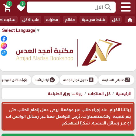
0
0
search
shopping_cart
favorite
home
الكل
شنط مدرسية
مقالم
مطرات
علب الاكل
سكيت اط
Select Language
▼
commute
emoji_emotions
account_box
ballot
طلباتي السابقة
دخول تجار الجملة
آراء زبائننا
مناطق التوصيل
الرئيسية
كل المنتجات
رولات ورق الطباعة
زبائننا الكرام، عند إجراء طلب عبر موقعنا، يرجى عمل إتمام الطلب حتى
يتم تنفيذه. وللاستفسارات، يُرجى التواصل معنا عبر رسائل الواتس اب
او عبر رسائل الصفحة. شكرًا لتفهمكم