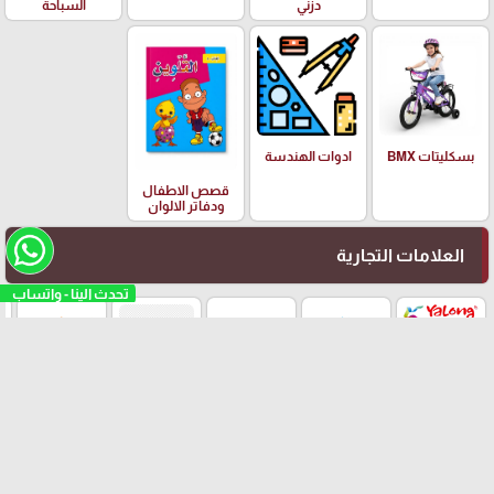
دزني
السباحة
بسكليتات BMX
ادوات الهندسة
قصص الاطفال
ودفاتر الالوان
العلامات التجارية
تحدث الينا - واتساب
Yalong
EISEN
PILOT
Adidas
Schneider
arrow_upward
© مكتبة امجد العدس