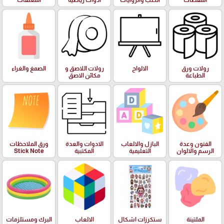
المقصات
الكتب والروايات
ادوات رياضية
المغلفات
رولات ورق
الالواح
رولات اللاصق و
الصمغ والغراء
الطباعة
مكائن الاصق
الفنون وعدة
البازل والالعاب
الادوات والعدة
ورق الملاحظات
الرسم والالوان
التعليمية
المكتبية
Stick Note
الملتينة
ستكرزات اشكال
الالعاب
البرك ومستلزمات