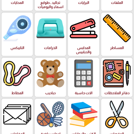
الملفات
البرايات
تجاليد , طوابع
المحايات
اسماء واليوميات
المساطر
المدابس
الخرامات
التايبكس
والدبابيس
دفاتر الملاحظات
الات حاسبة
دباديب
المطاط