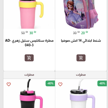
₪
₪
₪
₪
50
30
30
20
شنط ابتدائي 14 انش صوفيا
مطرة ستانليس ستيل زهري AD-
040-3
add_shopping_cart
add_shopping_cart
مطرات
مطرات
-40%
-40%
favorite_border
favorite_border