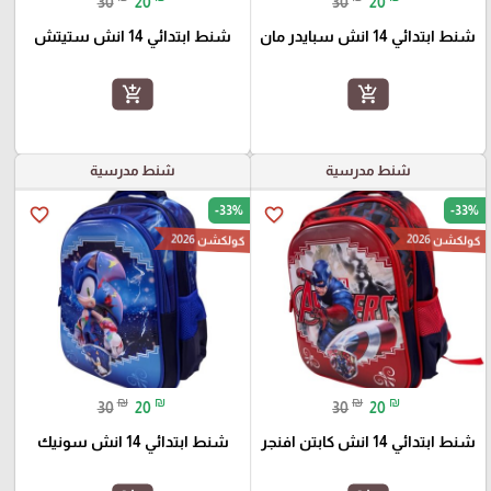
30
20
30
20
شنط ابتدائي 14 انش سبايدر مان
شنط ابتدائي 14 انش ستيتش
add_shopping_cart
add_shopping_cart
شنط مدرسية
شنط مدرسية
-33%
-33%
favorite_border
favorite_border
كولكشن 2026
كولكشن 2026
₪
₪
₪
₪
30
20
30
20
شنط ابتدائي 14 انش كابتن افنجر
شنط ابتدائي 14 انش سونيك