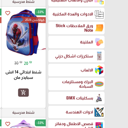
البازل والالعاب التعليمية
شنط مدرسية
-33%
favorite_border
الادوات والعدة المكتبية
كولكشن 2026
ك
ورق الملاحظات Stick
Note
الملتينة
ستكرزات اشكال دزني
₪
₪
30
20
الالعاب
شنط ابتدائي 14 انش
سبايدر مان
البرك ومستلزمات
السباحة
add_shopping_cart
بسكليتات BMX
ادوات الهندسة
شنط مدرسية
-33%
favorite_border
قصص الاطفال ودفاتر