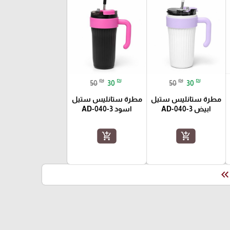
₪
₪
₪
₪
50
30
50
30
مطرة ستانليس ستيل
مطرة ستانليس ستيل
ابيض AD-040-3
اسود AD-040-3
add_shopping_cart
add_shopping_cart
keyboard_double_arrow_le