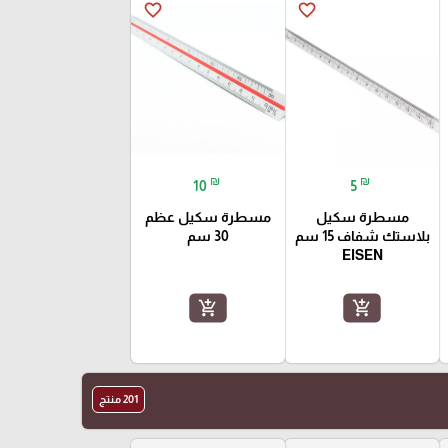
favorite_border
favorite_border
₪
₪
10
5
مسطرة سكيل
مسطرة سكيل عظم
بلاستك شفاف 15 سم
30 سم
EISEN
add_shopping_cart
add_shopping_cart
201 منتج