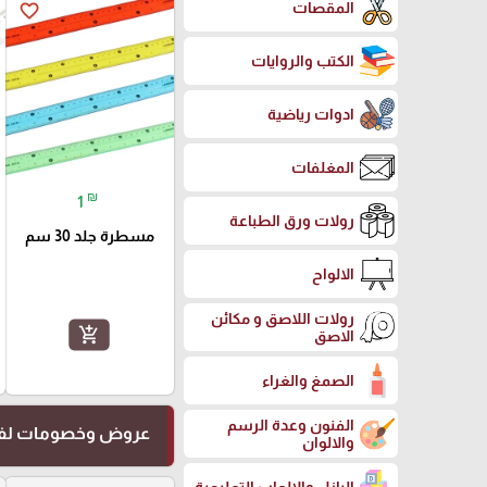
المقصات
favorite_border
الكتب والروايات
ادوات رياضية
المغلفات
₪
1
رولات ورق الطباعة
مسطرة جلد 30 سم
الالواح
رولات اللاصق و مكائن
add_shopping_cart
الاصق
الصمغ والغراء
الفنون وعدة الرسم
عروض وخصومات لفت
والالوان