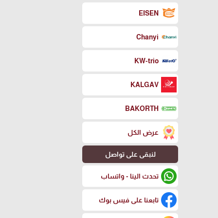
EISEN
Chanyi
KW-trio
KALGAV
BAKORTH
عرض الكل
لنبقى على تواصل
تحدث الينا - واتساب
تابعنا على فيس بوك