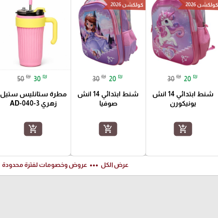
ولكشن 2026
كولكشن 2026
₪
₪
₪
₪
₪
₪
50
30
30
20
30
20
شنط ابتدائي 14 انش
شنط ابتدائي 14 انش
مطرة ستانليس ستيل
يونيكورن
صوفيا
زهري AD-040-3
add_shopping_cart
add_shopping_cart
add_shopping_cart
ft
more_horiz
عرض الكل
عروض وخصومات لفترة محدودة