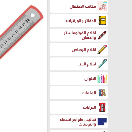
مكاتب الاطفال
الدفاتر والورقيات
اقلام الفولوماستر
والدهان
اقلام الرصاص
اقلام الحبر
الالوان
الملفات
البرايات
تجاليد , طوابع اسماء
واليوميات