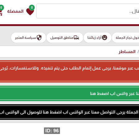
0
0
g_cart
favorite
المفضلة
security
commute
emoji_emotions
ول تجار الجملة
آراء زبائننا
مناطق التوصيل
سياسة المتجر
المساطر
ء طلب عبر موقعنا، يرجى عمل إتمام الطلب حتى يتم تنفيذه. وللاستفسارات، يُر
نا عبر واتس اب اضغط هنا
م الجملة يرجى التواصل معنا عبر الواتس اب اضغط هنا للوصول الى الواتس اب