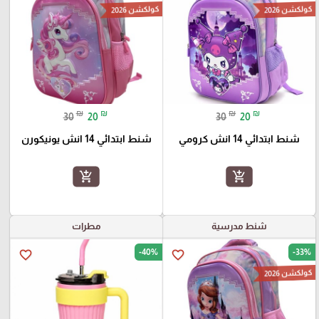
كولكشن 2026
كولكشن 2026
₪
₪
₪
₪
30
20
30
20
شنط ابتدائي 14 انش كرومي
شنط ابتدائي 14 انش يونيكورن
add_shopping_cart
add_shopping_cart
شنط مدرسية
مطرات
-40%
-33%
favorite_border
favorite_border
كولكشن 2026