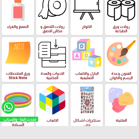
رولات ورق
الالواح
رولات اللاصق و
الصمغ والغراء
الطباعة
مكائن الاصق
الفنون وعدة
البازل والالعاب
الادوات والعدة
ورق الملاحظات
الرسم والالوان
التعليمية
المكتبية
Stick Note
تحدث الينا - واتساب
الملتينة
ستكرزات اشكال
الالعاب
البرك ومستلزمات
دزني
السباحة