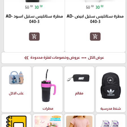
₪
₪
₪
₪
50
30
50
30
مطرة ستانليس ستيل ابيض AD-
مطرة ستانليس ستيل اسود AD-
040-3
040-3
add_shopping_cart
add_shopping_cart
keyboard_double_arrow_left
more_horiz
عرض الكل
عروض وخصومات لفترة محدودة
علب الاكل
مقالم
شنط مدرسية
مطرات