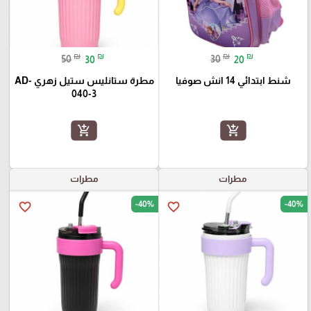
₪
₪
₪
₪
50
30
30
20
شنط ابتدائي 14 انش صوفيا
مطرة ستانليس ستيل زهري AD-
040-3
add_shopping_cart
add_shopping_cart
مطرات
مطرات
-40%
-40%
favorite_border
favorite_border