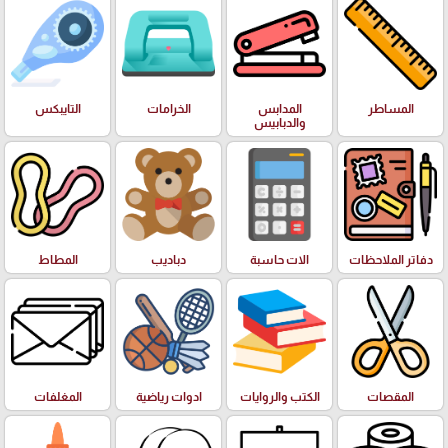
المساطر
المدابس
الخرامات
التايبكس
والدبابيس
دفاتر الملاحظات
الات حاسبة
دباديب
المطاط
المقصات
الكتب والروايات
ادوات رياضية
المغلفات