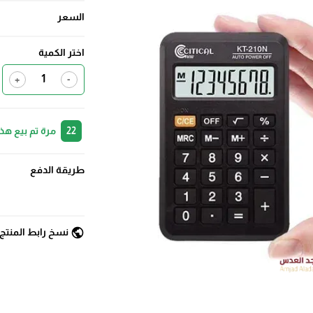
السعر
اختر الكمية
+
-
22
مرة تم بيع هذ
طريقة الدفع
public
نسخ رابط المنتج