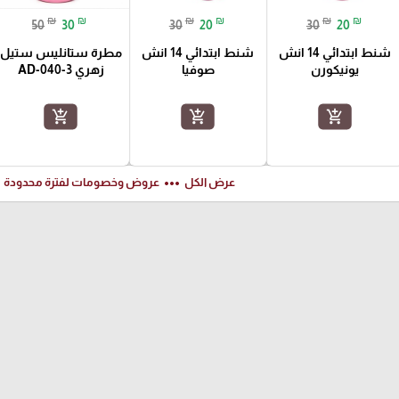
₪
₪
₪
₪
₪
₪
50
30
30
20
30
20
شنط ابتدائي 14 انش
شنط ابتدائي 14 انش
مطرة ستانليس ستيل
يونيكورن
صوفيا
زهري AD-040-3
add_shopping_cart
add_shopping_cart
add_shopping_cart
ft
more_horiz
عرض الكل
عروض وخصومات لفترة محدودة