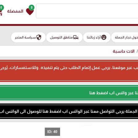
0
0
g_cart
favorite
المفضلة
security
commute
emoji_emotions
ول تجار الجملة
آراء زبائننا
مناطق التوصيل
سياسة المتجر
الات حاسبة
ء طلب عبر موقعنا، يرجى عمل إتمام الطلب حتى يتم تنفيذه. وللاستفسارات، يُر
نا عبر واتس اب اضغط هنا
م الجملة يرجى التواصل معنا عبر الواتس اب اضغط هنا للوصول الى الواتس اب