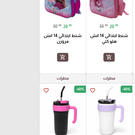
₪
₪
₪
₪
30
20
30
20
شنط ابتدائي 14 انش
شنط ابتدائي 14 انش
هلو كتي
فروزن
add_shopping_cart
add_shopping_cart
مطرات
مطرات
-40%
-40%
favorite_border
favorite_border