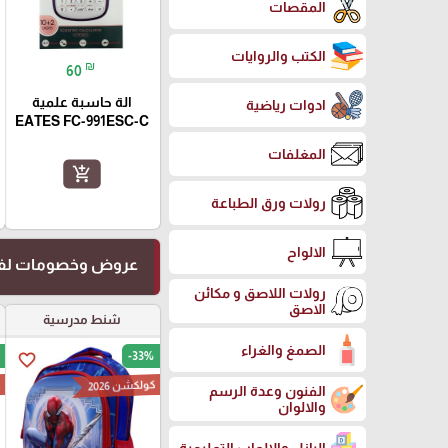
المقصات
الكتب والروايات
₪
60
الة حاسبة علمية
ادوات رياضية
EATES FC-991ESC-C
المغلفات
add_shopping_cart
رولات ورق الطباعة
الالواح
عروض وخصومات لفت
رولات اللاصق و مكائن
الاصق
شنط مدرسية
الصمغ والغراء
-33%
favorite_border
كولكشن 2026
ك
الفنون وعدة الرسم
والالوان