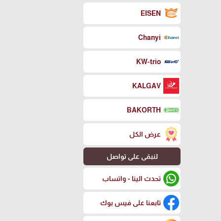
EISEN
Chanyi
KW-trio
KALGAV
BAKORTH
عرض الكل
لنبقى على تواصل
تحدث الينا - واتساب
تابعنا على فيس بوك