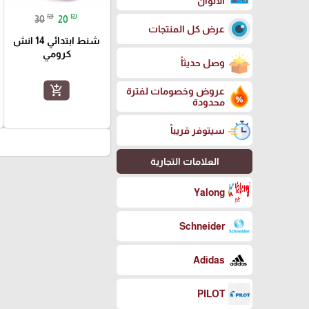
الالوان
₪
₪
30
20
عرض كل المنتجات
شنط ابتدائي 14 انش
كرومي
وصل حديثاً
add_shopping_cart
عروض وخصومات لفترة
محدودة
سيتوفر قريباً
العلامات التجارية
Yalong
Schneider
Adidas
PILOT