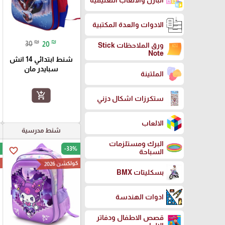
البازل والالعاب التعليمية
الادوات والعدة المكتبية
₪
₪
30
20
ورق الملاحظات Stick
Note
شنط ابتدائي 14 انش
سبايدر مان
الملتينة
add_shopping_cart
ستكرزات اشكال دزني
الالعاب
شنط مدرسية
البرك ومستلزمات
-33%
favorite_border
السباحة
كولكشن 2026
ك
بسكليتات BMX
ادوات الهندسة
قصص الاطفال ودفاتر