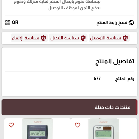
ببساطة نقوم بايصال المنتج لغاية منزلك وتقوم
بدفع الثمن لموظف التوصيل.
qr_code
public
نسخ رابط المنتج
QR
policy
policy
policy
سياسة التوصيل
سياسة التبديل
سياسة الإلغاء
تفاصيل المنتج
رقم المنتج
677
منتجات ذات صلة
favorite_border
favorite_border