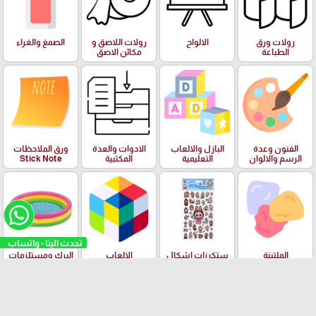
رولات ورق
الالواح
رولات اللاصق و
الصمغ والغراء
الطباعة
مكائن الاصق
الفنون وعدة
البازل والالعاب
الادوات والعدة
ورق الملاحظات
الرسم والالوان
التعليمية
المكتبية
Stick Note
تحدث الينا - واتساب
الملتينة
ستكرزات اشكال
الالعاب
البرك ومستلزمات
دزني
السباحة