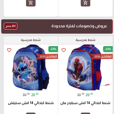
add_shopping_cart
add_shopping_cart
عروض وخصومات لفترة محدودة
201 منتج
شنط مدرسية
شنط مدرسية
-33%
-33%
favorite_border
favorite_border
كولكشن 2026
كولكشن 2026
₪
₪
₪
₪
30
20
30
20
شنط ابتدائي 14 انش سبايدر مان
شنط ابتدائي 14 انش ستيتش