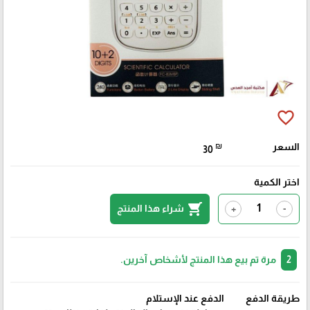
favorite_border
السعر
₪
30
اختر الكمية
shopping_cart
شراء هذا المنتج
+
-
2
مرة تم بيع هذا المنتج لأشخاص آخرين.
طريقة الدفع
الدفع عند الإستلام