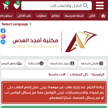
0
0
search
shopping_cart
favorite
home
الكل
شنط مدرسية
مقالم
مطرات
علب الاكل
سكيت اط
Select Language
▼
commute
emoji_emotions
account_box
ballot
طلباتي السابقة
دخول تجار الجملة
آراء زبائننا
مناطق التوصيل
الرئيسية
كل المنتجات
الات حاسبة
زبائننا الكرام، عند إجراء طلب عبر موقعنا، يرجى عمل إتمام الطلب حتى
يتم تنفيذه. وللاستفسارات، يُرجى التواصل معنا عبر رسائل الواتس اب
او عبر رسائل الصفحة. شكرًا لتفهمكم