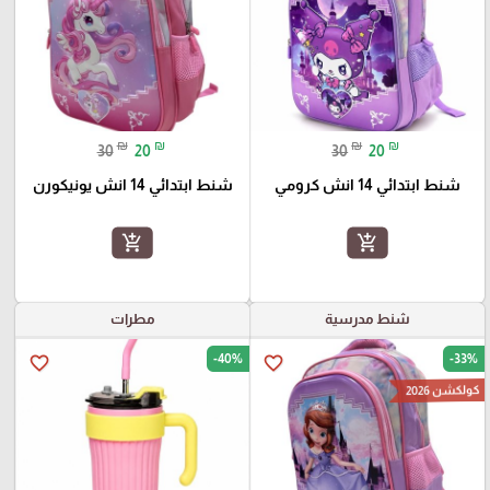
₪
₪
₪
₪
30
20
30
20
شنط ابتدائي 14 انش كرومي
شنط ابتدائي 14 انش يونيكورن
add_shopping_cart
add_shopping_cart
شنط مدرسية
مطرات
-40%
-33%
favorite_border
favorite_border
كولكشن 2026