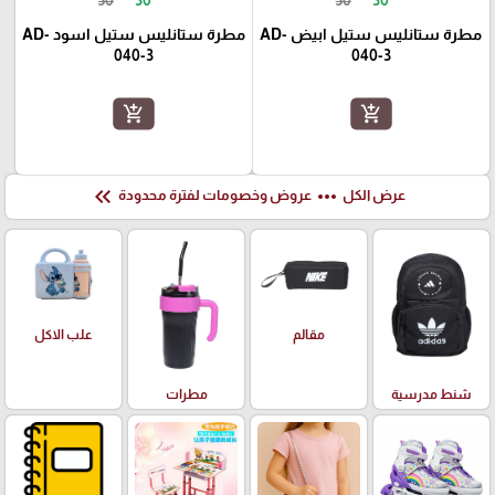
50
30
50
30
مطرة ستانليس ستيل ابيض AD-
مطرة ستانليس ستيل اسود AD-
040-3
040-3
add_shopping_cart
add_shopping_cart
keyboard_double_arrow_left
more_horiz
عرض الكل
عروض وخصومات لفترة محدودة
علب الاكل
مقالم
شنط مدرسية
مطرات