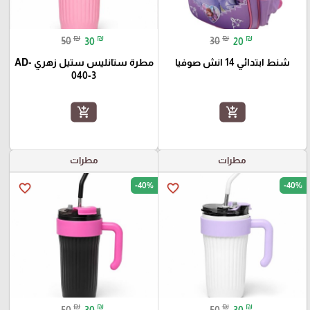
₪
₪
₪
₪
50
30
30
20
شنط ابتدائي 14 انش صوفيا
مطرة ستانليس ستيل زهري AD-
040-3
add_shopping_cart
add_shopping_cart
مطرات
مطرات
-40%
-40%
favorite_border
favorite_border
₪
₪
₪
₪