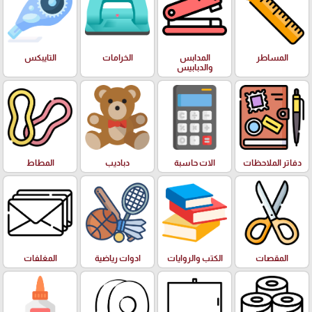
المساطر
المدابس
الخرامات
التايبكس
والدبابيس
دفاتر الملاحظات
الات حاسبة
دباديب
المطاط
المقصات
الكتب والروايات
ادوات رياضية
المغلفات