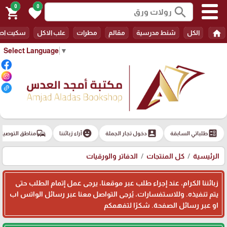
0
0
search
shopping_cart
favorite
home
الكل
شنط مدرسية
مقالم
مطرات
علب الاكل
سكيت اط
Select Language
▼
commute
emoji_emotions
account_box
ballot
طلباتي السابقة
دخول تجار الجملة
آراء زبائننا
مناطق التوصيل
الرئيسية
كل المنتجات
الدفاتر والورقيات
زبائننا الكرام، عند إجراء طلب عبر موقعنا، يرجى عمل إتمام الطلب حتى
يتم تنفيذه. وللاستفسارات، يُرجى التواصل معنا عبر رسائل الواتس اب
او عبر رسائل الصفحة. شكرًا لتفهمكم