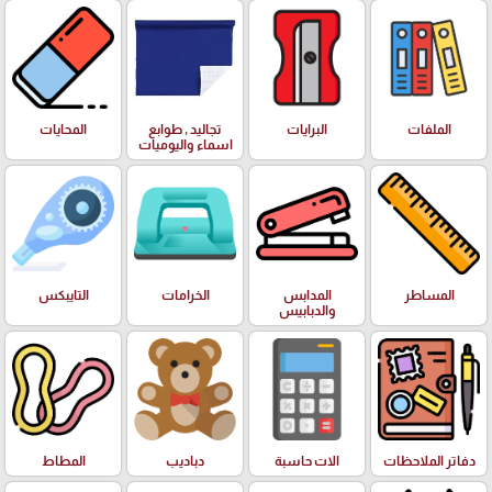
الملفات
البرايات
تجاليد , طوابع
المحايات
اسماء واليوميات
المساطر
المدابس
الخرامات
التايبكس
والدبابيس
دفاتر الملاحظات
الات حاسبة
دباديب
المطاط