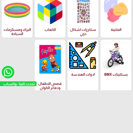
الملتينة
ستكرزات اشكال
الالعاب
البرك ومستلزمات
دزني
السباحة
بسكليتات BMX
ادوات الهندسة
تحدث الينا - واتساب
قصص الاطفال
ودفاتر الالوان
العلامات التجارية
Yalong