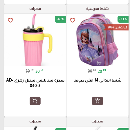
شنط مدرسية
مطرات
-40%
-33%
favorite_border
favorite_border
كولكشن 2026
₪
₪
₪
₪
50
30
30
20
شنط ابتدائي 14 انش صوفيا
مطرة ستانليس ستيل زهري AD-
040-3
add_shopping_cart
add_shopping_cart
مطرات
مطرات