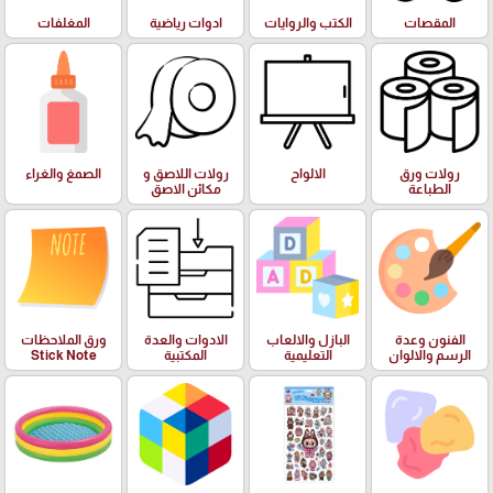
المقصات
الكتب والروايات
ادوات رياضية
المغلفات
رولات ورق
الالواح
رولات اللاصق و
الصمغ والغراء
الطباعة
مكائن الاصق
الفنون وعدة
البازل والالعاب
الادوات والعدة
ورق الملاحظات
الرسم والالوان
التعليمية
المكتبية
Stick Note