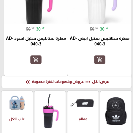
₪
₪
₪
₪
50
30
50
30
مطرة ستانليس ستيل ابيض AD-
مطرة ستانليس ستيل اسود AD-
040-3
040-3
add_shopping_cart
add_shopping_cart
keyboard_double_arrow_left
more_horiz
عرض الكل
عروض وخصومات لفترة محدودة
علب الاكل
مقالم