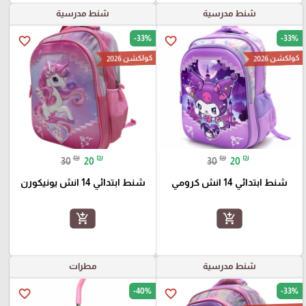
شنط مدرسية
شنط مدرسية
-33%
-33%
favorite_border
favorite_border
كولكشن 2026
كولكشن 2026
₪
₪
₪
₪
30
20
30
20
شنط ابتدائي 14 انش كرومي
شنط ابتدائي 14 انش يونيكورن
add_shopping_cart
add_shopping_cart
شنط مدرسية
مطرات
-40%
-33%
favorite_border
favorite_border