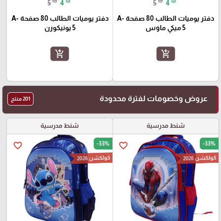
₪
₪
₪
₪
5
4
5
4
دفتر يوميات الطالب 80 صفحة A-
دفتر يوميات الطالب 80 صفحة A-
5 ميكي ماوس
5 يونيكورن
add_shopping_cart
add_shopping_cart
عروض وخصومات لفترة محدودة
201 منتج
شنط مدرسية
شنط مدرسية
-33%
-33%
favorite_border
favorite_border
كولكشن 2026
كولكشن 2026