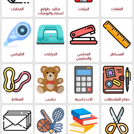
الملفات
البرايات
تجاليد , طوابع
المحايات
اسماء واليوميات
المساطر
المدابس
الخرامات
التايبكس
والدبابيس
دفاتر الملاحظات
الات حاسبة
دباديب
المطاط