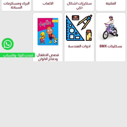
الملتينة
ستكرزات اشكال
الالعاب
البرك ومستلزمات
دزني
السباحة
بسكليتات BMX
ادوات الهندسة
تحدث الينا - واتساب
قصص الاطفال
ودفاتر الالوان
العلامات التجارية
Yalong
EISEN
PILOT
Adidas
Schneider