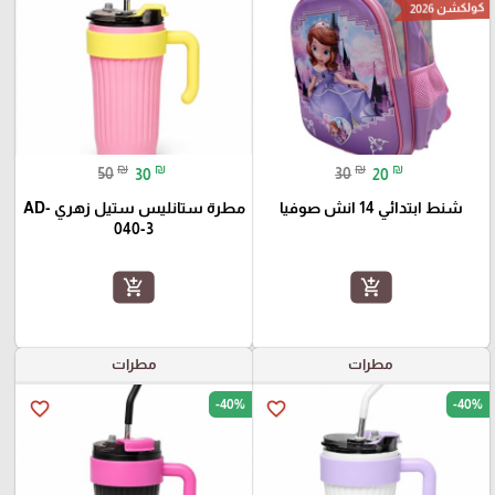
كولكشن 2026
₪
₪
₪
₪
50
30
30
20
شنط ابتدائي 14 انش صوفيا
مطرة ستانليس ستيل زهري AD-
040-3
add_shopping_cart
add_shopping_cart
مطرات
مطرات
-40%
-40%
favorite_border
favorite_border