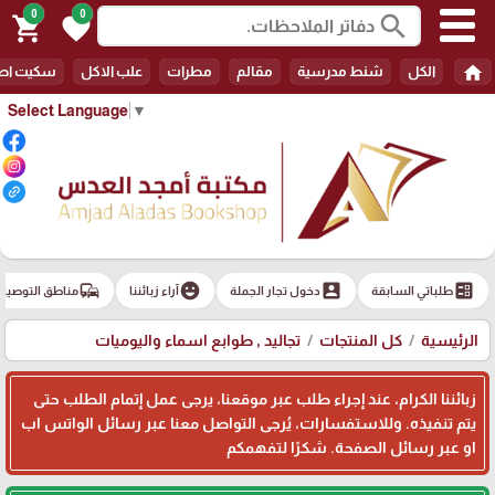
0
0
search
shopping_cart
favorite
home
الكل
شنط مدرسية
مقالم
مطرات
علب الاكل
سكيت اط
Select Language
▼
commute
emoji_emotions
account_box
ballot
طلباتي السابقة
دخول تجار الجملة
آراء زبائننا
مناطق التوصيل
الرئيسية
كل المنتجات
تجاليد , طوابع اسماء واليوميات
زبائننا الكرام، عند إجراء طلب عبر موقعنا، يرجى عمل إتمام الطلب حتى
يتم تنفيذه. وللاستفسارات، يُرجى التواصل معنا عبر رسائل الواتس اب
او عبر رسائل الصفحة. شكرًا لتفهمكم