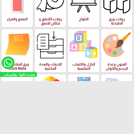
رولات ورق
الالواح
رولات اللاصق و
الصمغ والغراء
الطباعة
مكائن الاصق
الفنون وعدة
البازل والالعاب
الادوات والعدة
ورق الملاحظات
الرسم والالوان
التعليمية
المكتبية
Stick Note
تحدث الينا - واتساب
الملتينة
ستكرزات اشكال
الالعاب
البرك ومستلزمات
دزني
السباحة