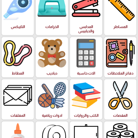
المساطر
المدابس
الخرامات
التايبكس
والدبابيس
دفاتر الملاحظات
الات حاسبة
دباديب
المطاط
المقصات
الكتب والروايات
ادوات رياضية
المغلفات