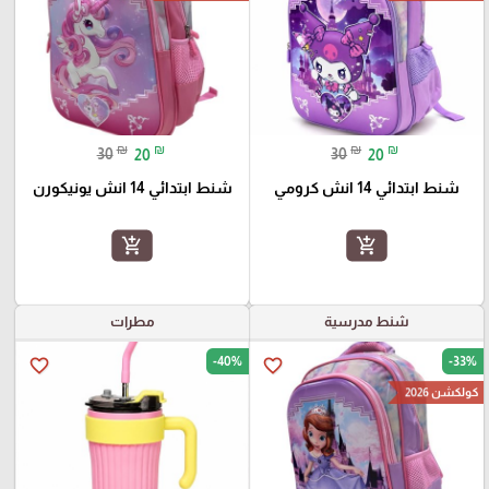
₪
₪
₪
₪
30
20
30
20
شنط ابتدائي 14 انش كرومي
شنط ابتدائي 14 انش يونيكورن
add_shopping_cart
add_shopping_cart
شنط مدرسية
مطرات
-40%
-33%
favorite_border
favorite_border
كولكشن 2026