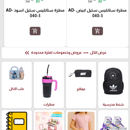
50
30
50
30
مطرة ستانليس ستيل ابيض AD-
مطرة ستانليس ستيل اسود AD-
040-3
040-3
add_shopping_cart
add_shopping_cart
keyboard_double_arrow_left
more_horiz
عرض الكل
عروض وخصومات لفترة محدودة
علب الاكل
مقالم
شنط مدرسية
مطرات