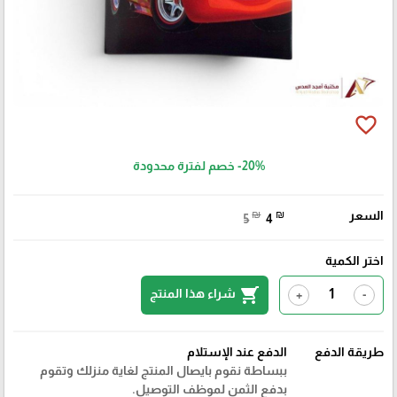
favorite_border
-20%
خصم لفترة محدودة
السعر
₪
₪
5
4
اختر الكمية
shopping_cart
شراء هذا المنتج
+
-
طريقة الدفع
الدفع عند الإستلام
ببساطة نقوم بايصال المنتج لغاية منزلك وتقوم
بدفع الثمن لموظف التوصيل.