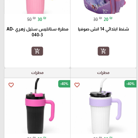
₪
₪
₪
₪
50
30
30
20
شنط ابتدائي 14 انش صوفيا
مطرة ستانليس ستيل زهري AD-
040-3
add_shopping_cart
add_shopping_cart
مطرات
مطرات
-40%
-40%
favorite_border
favorite_border
₪
₪
₪
₪