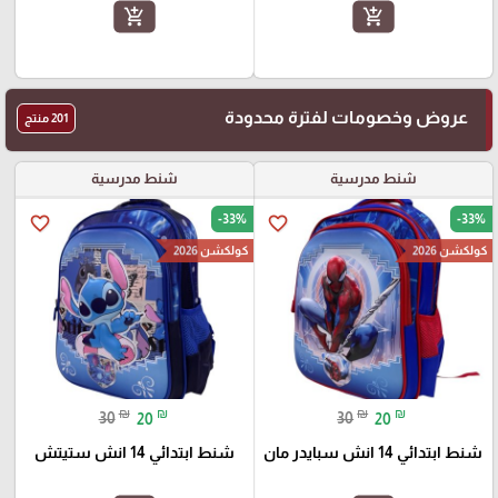
add_shopping_cart
add_shopping_cart
عروض وخصومات لفترة محدودة
201 منتج
شنط مدرسية
شنط مدرسية
-33%
-33%
favorite_border
favorite_border
كولكشن 2026
كولكشن 2026
₪
₪
₪
₪
30
20
30
20
شنط ابتدائي 14 انش سبايدر مان
شنط ابتدائي 14 انش ستيتش