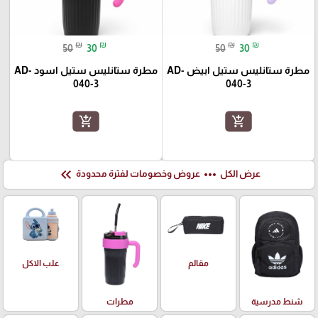
₪
₪
₪
₪
50
30
50
30
مطرة ستانليس ستيل ابيض AD-
مطرة ستانليس ستيل اسود AD-
040-3
040-3
add_shopping_cart
add_shopping_cart
keyboard_double_arrow_left
more_horiz
عرض الكل
عروض وخصومات لفترة محدودة
علب الاكل
مقالم
شنط مدرسية
مطرات