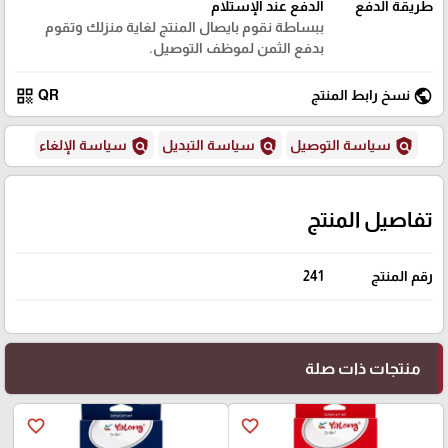
طريقة الدفع
الدفع عند الإستلام
ببساطة نقوم بايصال المنتج لغاية منزلك وتقوم
بدفع الثمن لموظف التوصيل.
qr_code
public
نسخ رابط المنتج
QR
policy
policy
policy
سياسة التوصيل
سياسة التبديل
سياسة الإلغاء
تفاصيل المنتج
رقم المنتج
241
منتجات ذات صلة
favorite_border
favorite_border