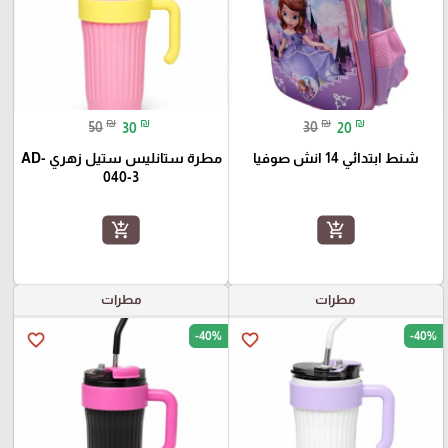
₪
₪
₪
₪
50
30
30
20
شنط ابتدائي 14 انش صوفيا
مطرة ستانليس ستيل زهري AD-
040-3
add_shopping_cart
add_shopping_cart
مطرات
مطرات
-40%
-40%
favorite_border
favorite_border