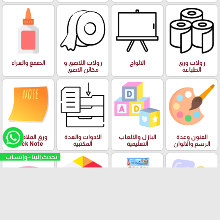
رولات ورق
الالواح
رولات اللاصق و
الصمغ والغراء
الطباعة
مكائن الاصق
الفنون وعدة
البازل والالعاب
الادوات والعدة
ورق الملاحظات
الرسم والالوان
التعليمية
المكتبية
Stick Note
تحدث الينا - واتساب
الملتينة
ستكرزات اشكال
الالعاب
البرك ومستلزمات
دزني
السباحة