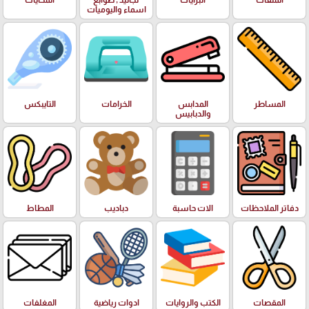
الملفات
البرايات
تجاليد , طوابع
المحايات
اسماء واليوميات
المساطر
المدابس
الخرامات
التايبكس
والدبابيس
دفاتر الملاحظات
الات حاسبة
دباديب
المطاط
المقصات
الكتب والروايات
ادوات رياضية
المغلفات