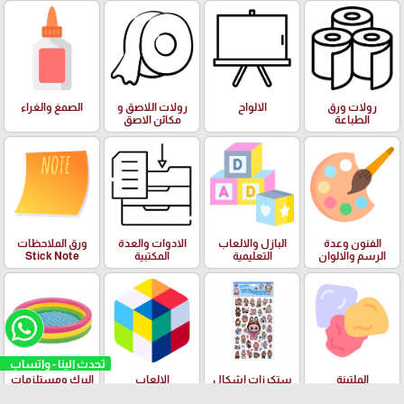
رولات ورق
الالواح
رولات اللاصق و
الصمغ والغراء
الطباعة
مكائن الاصق
الفنون وعدة
البازل والالعاب
الادوات والعدة
ورق الملاحظات
الرسم والالوان
التعليمية
المكتبية
Stick Note
تحدث الينا - واتساب
الملتينة
ستكرزات اشكال
الالعاب
البرك ومستلزمات
دزني
السباحة