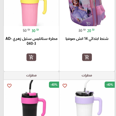
₪
₪
₪
₪
50
30
30
20
شنط ابتدائي 14 انش صوفيا
مطرة ستانليس ستيل زهري AD-
040-3
add_shopping_cart
add_shopping_cart
مطرات
مطرات
-40%
-40%
favorite_border
favorite_border