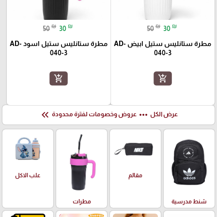
₪
₪
₪
₪
50
30
50
30
مطرة ستانليس ستيل ابيض AD-
مطرة ستانليس ستيل اسود AD-
040-3
040-3
add_shopping_cart
add_shopping_cart
keyboard_double_arrow_left
more_horiz
عرض الكل
عروض وخصومات لفترة محدودة
علب الاكل
مقالم
شنط مدرسية
مطرات