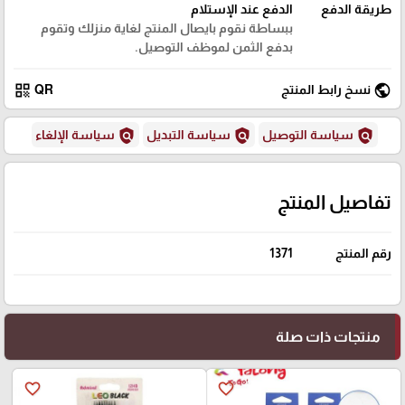
طريقة الدفع
الدفع عند الإستلام
ببساطة نقوم بايصال المنتج لغاية منزلك وتقوم
بدفع الثمن لموظف التوصيل.
qr_code
public
نسخ رابط المنتج
QR
policy
policy
policy
سياسة التوصيل
سياسة التبديل
سياسة الإلغاء
تفاصيل المنتج
رقم المنتج
1371
منتجات ذات صلة
favorite_border
favorite_border