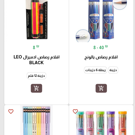
₪
₪
8
8 - 40
اقلام رصاص يالونج
اقلام رصاص ادميرال LEO
BLACK
دزينة
ربطة 6 دزينات
دزينة 12 قلم
add_shopping_cart
add_shopping_cart
favorite_border
favorite_border