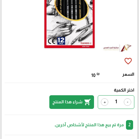
favorite_border
السعر
₪
10
اختر الكمية
shopping_cart
شراء هذا المنتج
+
-
2
مرة تم بيع هذا المنتج لأشخاص آخرين.