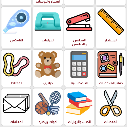
اسماء واليوميات
المساطر
المدابس
الخرامات
التايبكس
والدبابيس
دفاتر الملاحظات
الات حاسبة
دباديب
المطاط
المقصات
الكتب والروايات
ادوات رياضية
المغلفات