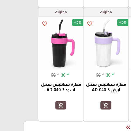
مطرات
مطرات
-40%
-40%
favorite_border
favorite_border
₪
₪
₪
₪
50
30
50
30
مطرة ستانليس ستيل
مطرة ستانليس ستيل
ابيض AD-040-3
اسود AD-040-3
add_shopping_cart
add_shopping_cart
keyboard_double_arrow_le