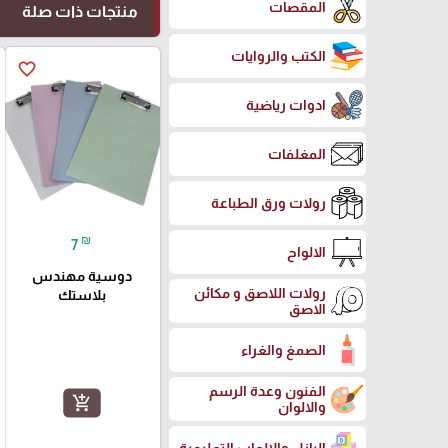
المقصات
منتجات ذات صلة
الكتب والروايات
favorite_border
ادوات رياضية
المغلفات
رولات ورق الطباعة
₪
7
الالواح
دوسية مهندس
رولات اللاصق و مكائن
بلاستك
الاصق
الصمغ والغراء
الفنون وعدة الرسم
add_shopping_cart
والالوان