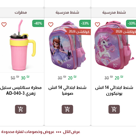
شنط مدرسية
شنط مدرسية
مطرات
-40%
-33%
-33%
favorite_border
favorite_border
favorite_border
ولكشن 2026
كولكشن 2026
₪
₪
₪
₪
₪
₪
50
30
30
20
30
20
شنط ابتدائي 14 انش
شنط ابتدائي 14 انش
مطرة ستانليس ستيل
يونيكورن
صوفيا
زهري AD-040-3
add_shopping_cart
add_shopping_cart
add_shopping_cart
ft
more_horiz
عرض الكل
عروض وخصومات لفترة محدودة