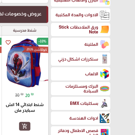
البازل والالعاب التعليمية
عروض وخصومات لفت
الادوات والعدة المكتبية
ورق الملاحظات Stick
شنط مدرسية
Note
-33%
favorite_border
الملتينة
كولكشن 2026
ك
ستكرزات اشكال دزني
الالعاب
البرك ومستلزمات
السباحة
₪
₪
30
20
بسكليتات BMX
شنط ابتدائي 14 انش
سبايدر مان
ادوات الهندسة
add_shopping_cart
قصص الاطفال ودفاتر