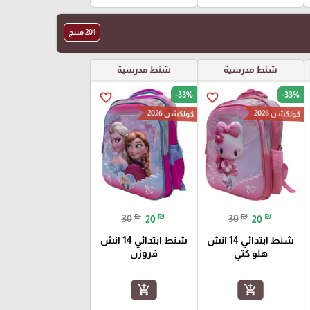
201 منتج
شنط مدرسية
شنط مدرسية
-33%
-33%
favorite_border
favorite_border
كولكشن 2026
كولكشن 2026
₪
₪
₪
₪
30
20
30
20
شنط ابتدائي 14 انش
شنط ابتدائي 14 انش
هلو كتي
فروزن
add_shopping_cart
add_shopping_cart