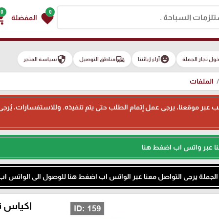
0
0
g_cart
favorite
المفضلة
security
commute
emoji_emotions
ول تجار الجملة
آراء زبائننا
مناطق التوصيل
سياسة المتجر
الملفات
ء طلب عبر موقعنا، يرجى عمل إتمام الطلب حتى يتم تنفيذه. وللاستفسارات، يُر
نا عبر واتس اب اضغط هنا
م الجملة يرجى التواصل معنا عبر الواتس اب اضغط هنا للوصول الى الواتس اب
اكياس نايلون