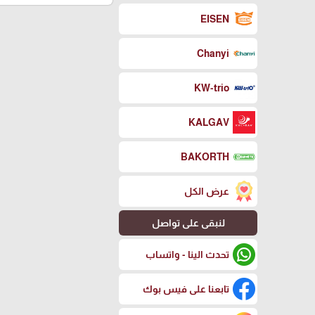
EISEN
Chanyi
KW-trio
KALGAV
BAKORTH
عرض الكل
لنبقى على تواصل
تحدث الينا - واتساب
تابعنا على فيس بوك