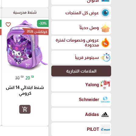
الالوان
شنط مدرسية
عرض كل المنتجات
-33%
favorite_border
وصل حديثاً
كولكشن 2026
ك
عروض وخصومات لفترة
محدودة
سيتوفر قريباً
العلامات التجارية
₪
₪
30
20
Yalong
شنط ابتدائي 14 انش
كرومي
Schneider
add_shopping_cart
Adidas
PILOT