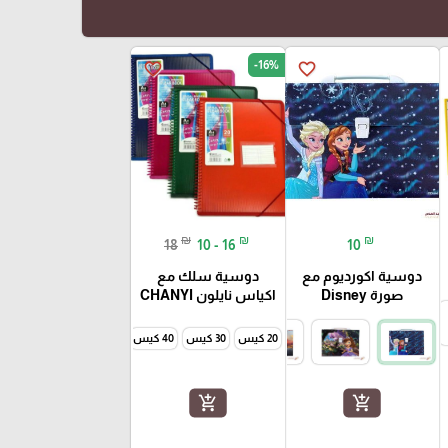
-16%
favorite_border
favorite_border
₪
₪
₪
18
10 - 16
10
دوسية اكورديوم مع
دوسية سلك مع
صورة Disney
اكياس نايلون CHANYI
20 كيس
30 كيس
40 كيس
60 كيس
add_shopping_cart
add_shopping_cart