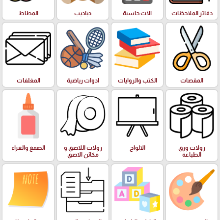
دفاتر الملاحظات
الات حاسبة
دباديب
المطاط
المقصات
الكتب والروايات
ادوات رياضية
المغلفات
رولات ورق
الالواح
رولات اللاصق و
الصمغ والغراء
الطباعة
مكائن الاصق