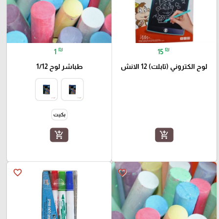
₪
₪
1
15
لوح الكتروني (تابلت) 12 الانش
طباشر لوح 1/12
بكيت
add_shopping_cart
add_shopping_cart
favorite_border
favorite_border