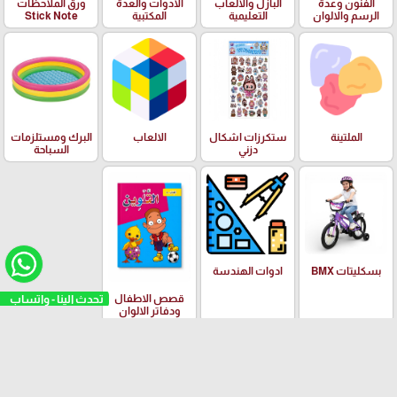
الفنون وعدة
البازل والالعاب
الادوات والعدة
ورق الملاحظات
الرسم والالوان
التعليمية
المكتبية
Stick Note
الملتينة
ستكرزات اشكال
الالعاب
البرك ومستلزمات
دزني
السباحة
بسكليتات BMX
ادوات الهندسة
تحدث الينا - واتساب
قصص الاطفال
ودفاتر الالوان
العلامات التجارية