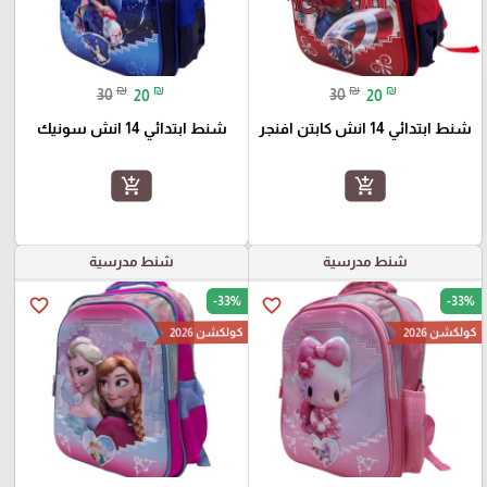
₪
₪
₪
₪
30
20
30
20
شنط ابتدائي 14 انش كابتن افنجر
شنط ابتدائي 14 انش سونيك
add_shopping_cart
add_shopping_cart
شنط مدرسية
شنط مدرسية
-33%
-33%
favorite_border
favorite_border
كولكشن 2026
كولكشن 2026