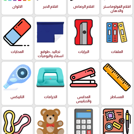
اقلام الفولوماستر
اقلام الرصاص
اقلام الحبر
الالوان
والدهان
الملفات
البرايات
تجاليد , طوابع
المحايات
اسماء واليوميات
المساطر
المدابس
الخرامات
التايبكس
والدبابيس