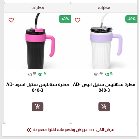
مطرات
مطرات
-40%
-40%
favorite_border
favorite_border
₪
₪
₪
₪
50
30
50
30
مطرة ستانليس ستيل ابيض AD-
مطرة ستانليس ستيل اسود AD-
040-3
040-3
add_shopping_cart
add_shopping_cart
keyboard_double_arrow_left
more_horiz
عرض الكل
عروض وخصومات لفترة محدودة