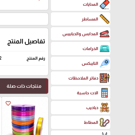
المحايات
المساطر
المدابس والدبابيس
تفاصيل المنتج
الخرامات
رقم المنتج
2
التايبكس
دفاتر الملاحظات
منتجات ذات صلة
الات حاسبة
favorite_border
دباديب
المطاط