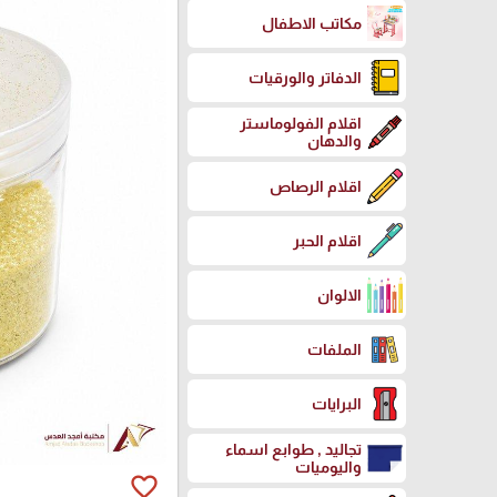
مكاتب الاطفال
الدفاتر والورقيات
اقلام الفولوماستر
والدهان
اقلام الرصاص
اقلام الحبر
الالوان
الملفات
البرايات
تجاليد , طوابع اسماء
واليوميات
favorite_border