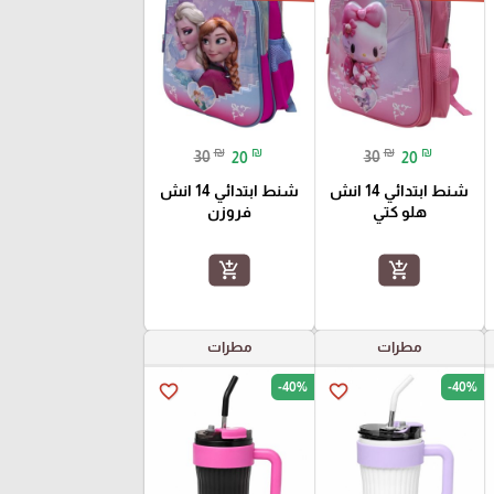
₪
₪
₪
₪
30
20
30
20
شنط ابتدائي 14 انش
شنط ابتدائي 14 انش
هلو كتي
فروزن
add_shopping_cart
add_shopping_cart
مطرات
مطرات
-40%
-40%
favorite_border
favorite_border