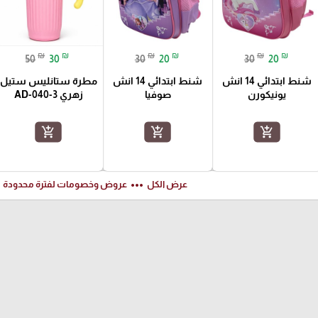
₪
₪
₪
₪
₪
₪
50
30
30
20
30
20
شنط ابتدائي 14 انش
شنط ابتدائي 14 انش
مطرة ستانليس ستيل
يونيكورن
صوفيا
زهري AD-040-3
add_shopping_cart
add_shopping_cart
add_shopping_cart
ft
more_horiz
عرض الكل
عروض وخصومات لفترة محدودة