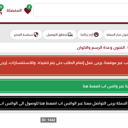
0
0
g_cart
favorite
المفضلة
security
commute
emoji_emotions
ول تجار الجملة
آراء زبائننا
مناطق التوصيل
سياسة المتجر
الفنون وعدة الرسم والالوان
ء طلب عبر موقعنا، يرجى عمل إتمام الطلب حتى يتم تنفيذه. وللاستفسارات، يُر
نا عبر واتس اب اضغط هنا
م الجملة يرجى التواصل معنا عبر الواتس اب اضغط هنا للوصول الى الواتس اب