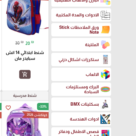
البازل والالعاب التعليمية
الادوات والعدة المكتبية
ورق الملاحظات Stick
Note
₪
₪
30
20
الملتينة
شنط ابتدائي 14 انش
سبايدر مان
ستكرزات اشكال دزني
add_shopping_cart
الالعاب
البرك ومستلزمات
السباحة
شنط مدرسية
بسكليتات BMX
-33%
favorite_border
كولكشن 2026
ك
ادوات الهندسة
قصص الاطفال ودفاتر