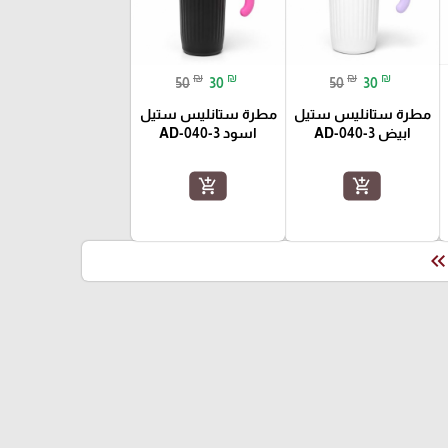
₪
₪
₪
₪
50
30
50
30
مطرة ستانليس ستيل
مطرة ستانليس ستيل
ابيض AD-040-3
اسود AD-040-3
add_shopping_cart
add_shopping_cart
keyboard_double_arrow_le