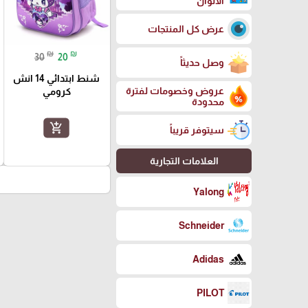
الالوان
عرض كل المنتجات
₪
₪
30
20
وصل حديثاً
شنط ابتدائي 14 انش
عروض وخصومات لفترة
كرومي
محدودة
add_shopping_cart
سيتوفر قريباً
العلامات التجارية
Yalong
Schneider
Adidas
PILOT