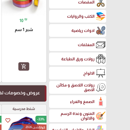
المقصات
الكتب والروايات
₪
10
شبر 1 سم
ادوات رياضية
المغلفات
رولات ورق الطباعة
add_shopping_cart
الالواح
رولات اللاصق و مكائن
الاصق
عروض وخصومات لفت
الصمغ والغراء
شنط مدرسية
الفنون وعدة الرسم
والالوان
-33%
favorite_border
كولكشن 2026
ك