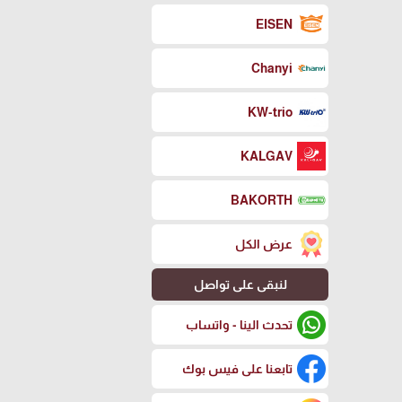
EISEN
Chanyi
KW-trio
KALGAV
BAKORTH
عرض الكل
لنبقى على تواصل
تحدث الينا - واتساب
تابعنا على فيس بوك