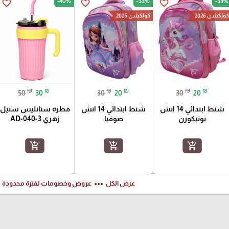
-40%
-33%
-33%
favorite_border
favorite_border
favorite_border
ولكشن 2026
كولكشن 2026
₪
₪
₪
₪
₪
₪
50
30
30
20
30
20
شنط ابتدائي 14 انش
شنط ابتدائي 14 انش
مطرة ستانليس ستيل
يونيكورن
صوفيا
زهري AD-040-3
add_shopping_cart
add_shopping_cart
add_shopping_cart
ft
more_horiz
عرض الكل
عروض وخصومات لفترة محدودة