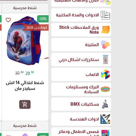
البازل والالعاب التعليمية
شنط مدرسية
الادوات والعدة المكتبية
-33%
favorite_border
ورق الملاحظات Stick
كولكشن 2026
ك
Note
الملتينة
ستكرزات اشكال دزني
₪
₪
30
20
الالعاب
شنط ابتدائي 14 انش
البرك ومستلزمات
سبايدر مان
السباحة
add_shopping_cart
بسكليتات BMX
ادوات الهندسة
شنط مدرسية
قصص الاطفال ودفاتر