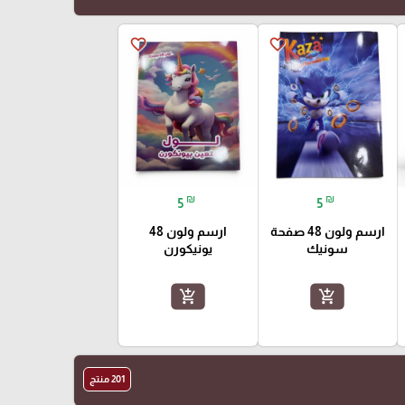
favorite_border
favorite_border
₪
₪
5
5
ارسم ولون 48 صفحة
ارسم ولون 48
سونيك
يونيكورن
add_shopping_cart
add_shopping_cart
201 منتج