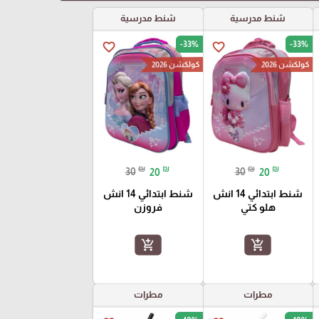
شنط مدرسية
شنط مدرسية
-33%
-33%
favorite_border
favorite_border
كولكشن 2026
كولكشن 2026
₪
₪
₪
₪
30
20
30
20
شنط ابتدائي 14 انش
شنط ابتدائي 14 انش
هلو كتي
فروزن
add_shopping_cart
add_shopping_cart
مطرات
مطرات