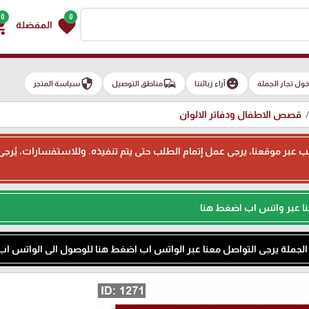
0
0
g_cart
favorite
المفضلة
security
commute
emoji_emotions
ول تجار الجملة
آراء زبائننا
مناطق التوصيل
سياسة المتجر
قصص الاطفال ودفاتر الالوان
ء طلب عبر موقعنا، يرجى عمل إتمام الطلب حتى يتم تنفيذه. وللاستفسارات، يُر
نا عبر واتس اب اضغط هنا
م الجملة يرجى التواصل معنا عبر الواتس اب اضغط هنا للوصول الى الواتس اب