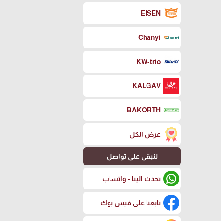
EISEN
Chanyi
KW-trio
KALGAV
BAKORTH
عرض الكل
لنبقى على تواصل
تحدث الينا - واتساب
تابعنا على فيس بوك