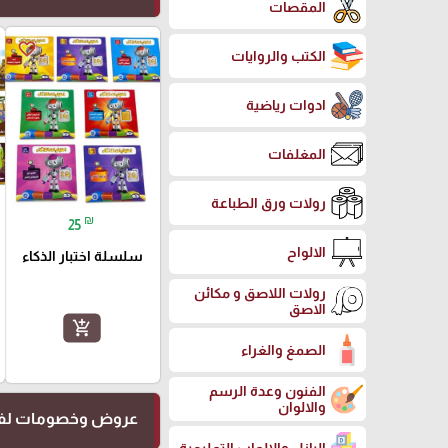
المقصات
favorite_border
الكتب والروايات
ادوات رياضية
المغلفات
رولات ورق الطباعة
₪
25
الالواح
سلسلة اختبار الذكاء
رولات اللاصق و مكائن
الاصق
add_shopping_cart
الصمغ والغراء
الفنون وعدة الرسم
والالوان
عروض وخصومات لفت