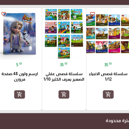
favorite_border
favorite_border
favorite_border
₪
₪
₪
5
35
35
سلسلة قصص الانبياء
سلسلة قصص عقلي
ارسم ولون 48 صفحة
1/12
الصغير يعرف الكثير 1/10
فروزن
add_shopping_cart
add_shopping_cart
add_shopping_cart
رة محدودة