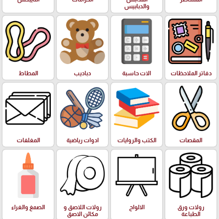
والدبابيس
دفاتر الملاحظات
الات حاسبة
دباديب
المطاط
المقصات
الكتب والروايات
ادوات رياضية
المغلفات
رولات ورق
الالواح
رولات اللاصق و
الصمغ والغراء
الطباعة
مكائن الاصق