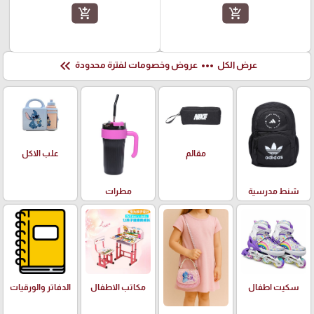
add_shopping_cart
add_shopping_cart
keyboard_double_arrow_left
more_horiz
عرض الكل
عروض وخصومات لفترة محدودة
علب الاكل
مقالم
شنط مدرسية
مطرات
سكيت اطفال
مكاتب الاطفال
الدفاتر والورقيات