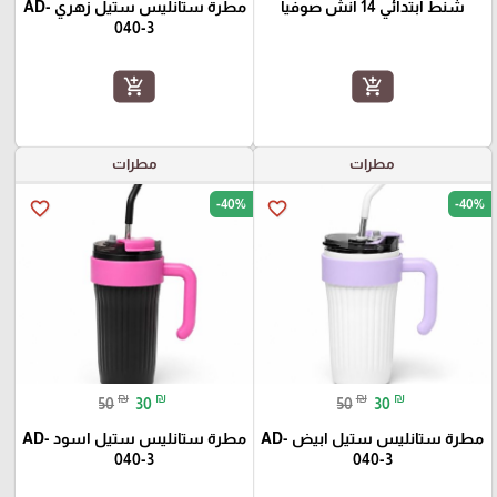
شنط ابتدائي 14 انش صوفيا
مطرة ستانليس ستيل زهري AD-
040-3
add_shopping_cart
add_shopping_cart
مطرات
مطرات
-40%
-40%
favorite_border
favorite_border
₪
₪
₪
₪
50
30
50
30
مطرة ستانليس ستيل ابيض AD-
مطرة ستانليس ستيل اسود AD-
040-3
040-3