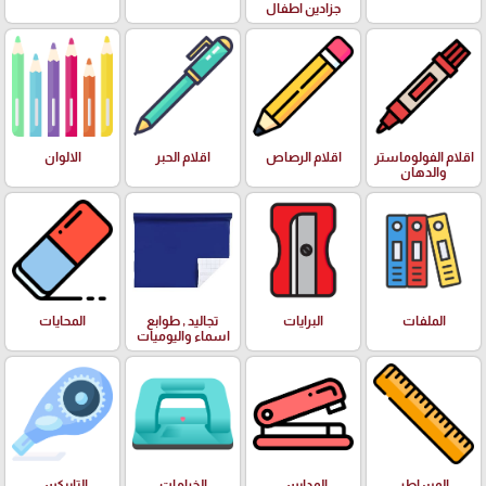
جزادين اطفال
اقلام الفولوماستر
اقلام الرصاص
اقلام الحبر
الالوان
والدهان
الملفات
البرايات
تجاليد , طوابع
المحايات
اسماء واليوميات
المساطر
المدابس
الخرامات
التايبكس