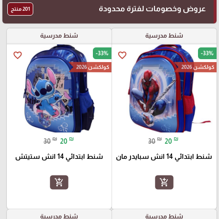
عروض وخصومات لفترة محدودة
201 منتج
شنط مدرسية
شنط مدرسية
-33%
-33%
favorite_border
favorite_border
كولكشن 2026
كولكشن 2026
₪
₪
₪
₪
30
20
30
20
شنط ابتدائي 14 انش سبايدر مان
شنط ابتدائي 14 انش ستيتش
add_shopping_cart
add_shopping_cart
شنط مدرسية
شنط مدرسية