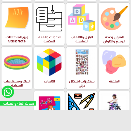
الفنون وعدة
البازل والالعاب
الادوات والعدة
ورق الملاحظات
الرسم والالوان
التعليمية
المكتبية
Stick Note
الملتينة
ستكرزات اشكال
الالعاب
البرك ومستلزمات
دزني
السباحة
تحدث الينا - واتساب
بسكليتات BMX
ادوات الهندسة