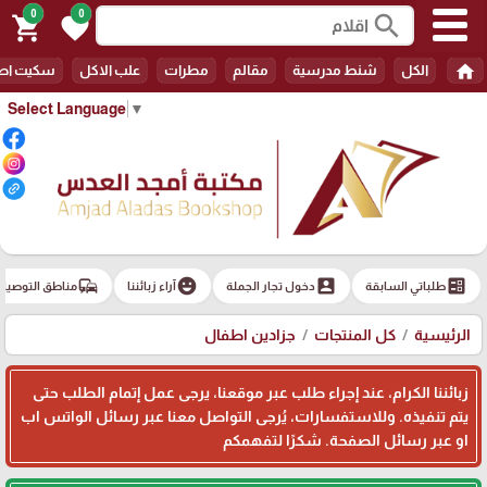
0
0
search
shopping_cart
favorite
home
الكل
شنط مدرسية
مقالم
مطرات
علب الاكل
سكيت اط
Select Language
▼
commute
emoji_emotions
account_box
ballot
طلباتي السابقة
دخول تجار الجملة
آراء زبائننا
مناطق التوصيل
الرئيسية
كل المنتجات
جزادين اطفال
زبائننا الكرام، عند إجراء طلب عبر موقعنا، يرجى عمل إتمام الطلب حتى
يتم تنفيذه. وللاستفسارات، يُرجى التواصل معنا عبر رسائل الواتس اب
او عبر رسائل الصفحة. شكرًا لتفهمكم