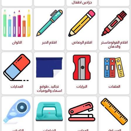
جزادين اطفال
اقلام الفولوماستر
اقلام الرصاص
اقلام الحبر
الالوان
والدهان
الملفات
البرايات
تجاليد , طوابع
المحايات
اسماء واليوميات
المساطر
المدابس
الخرامات
التايبكس