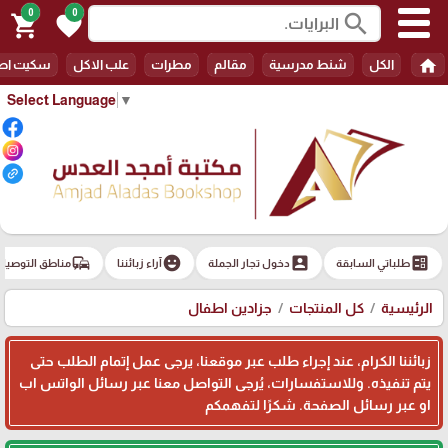
0
0
search
shopping_cart
favorite
home
الكل
شنط مدرسية
مقالم
مطرات
علب الاكل
سكيت اط
Select Language
▼
commute
emoji_emotions
account_box
ballot
طلباتي السابقة
دخول تجار الجملة
آراء زبائننا
مناطق التوصيل
الرئيسية
كل المنتجات
جزادين اطفال
زبائننا الكرام، عند إجراء طلب عبر موقعنا، يرجى عمل إتمام الطلب حتى
يتم تنفيذه. وللاستفسارات، يُرجى التواصل معنا عبر رسائل الواتس اب
او عبر رسائل الصفحة. شكرًا لتفهمكم