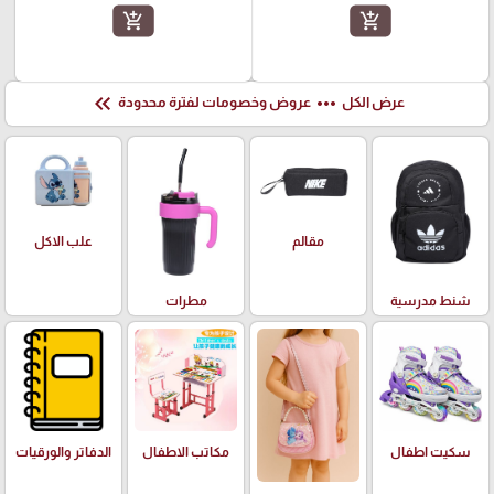
add_shopping_cart
add_shopping_cart
keyboard_double_arrow_left
more_horiz
عرض الكل
عروض وخصومات لفترة محدودة
علب الاكل
مقالم
شنط مدرسية
مطرات
سكيت اطفال
مكاتب الاطفال
الدفاتر والورقيات