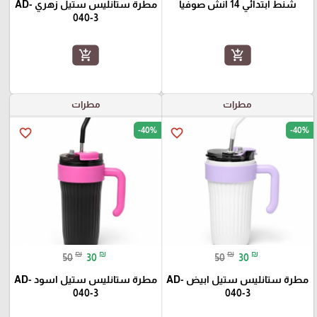
شنط ابتدائي 14 انش صوفيا
مطرة ستانليس ستيل زهري AD-
040-3
add_shopping_cart
add_shopping_cart
مطرات
مطرات
-40%
-40%
favorite_border
favorite_border
₪
₪
₪
₪
50
30
50
30
مطرة ستانليس ستيل ابيض AD-
مطرة ستانليس ستيل اسود AD-
040-3
040-3