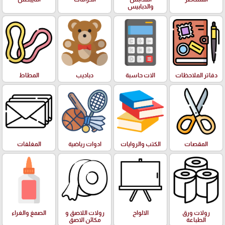
والدبابيس
دفاتر الملاحظات
الات حاسبة
دباديب
المطاط
المقصات
الكتب والروايات
ادوات رياضية
المغلفات
رولات ورق
الالواح
رولات اللاصق و
الصمغ والغراء
الطباعة
مكائن الاصق