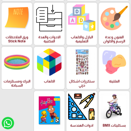
الفنون وعدة
البازل والالعاب
الادوات والعدة
ورق الملاحظات
الرسم والالوان
التعليمية
المكتبية
Stick Note
الملتينة
ستكرزات اشكال
الالعاب
البرك ومستلزمات
دزني
السباحة
بسكليتات BMX
ادوات الهندسة