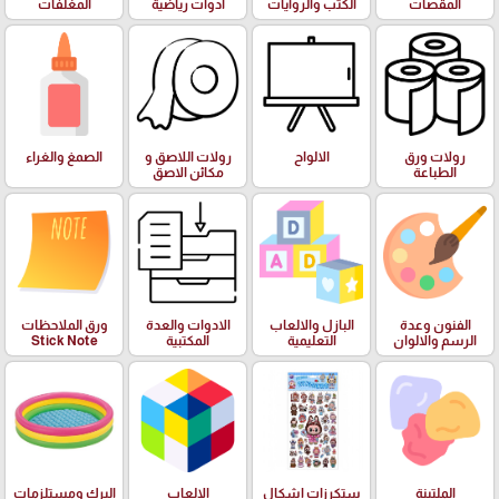
المقصات
الكتب والروايات
ادوات رياضية
المغلفات
رولات ورق
الالواح
رولات اللاصق و
الصمغ والغراء
الطباعة
مكائن الاصق
الفنون وعدة
البازل والالعاب
الادوات والعدة
ورق الملاحظات
الرسم والالوان
التعليمية
المكتبية
Stick Note
الملتينة
ستكرزات اشكال
الالعاب
البرك ومستلزمات