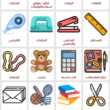
الملفات
البرايات
تجاليد , طوابع
المحايات
اسماء واليوميات
المساطر
المدابس
الخرامات
التايبكس
والدبابيس
دفاتر الملاحظات
الات حاسبة
دباديب
المطاط