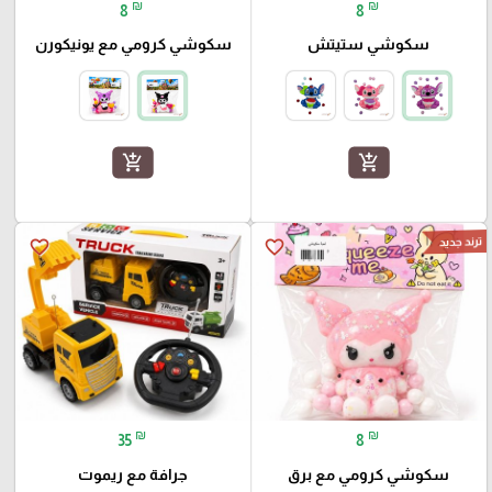
₪
₪
8
8
سكوشي ستيتش
سكوشي كرومي مع يونيكورن
add_shopping_cart
add_shopping_cart
ترند جديد
favorite_border
favorite_border
₪
₪
35
8
سكوشي كرومي مع برق
جرافة مع ريموت