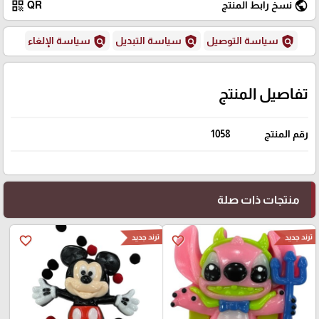
qr_code
public
نسخ رابط المنتج
QR
policy
policy
policy
سياسة التوصيل
سياسة التبديل
سياسة الإلغاء
تفاصيل المنتج
رقم المنتج
1058
منتجات ذات صلة
ترند جديد
ترند جديد
favorite_border
favorite_border