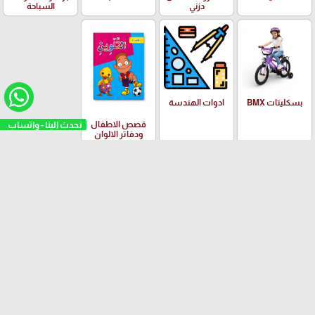
دزني
السباحة
بسكليتات BMX
ادوات الهندسة
تحدث الينا - واتساب
قصص الاطفال
ودفاتر الالوان
العلامات التجارية
Yalong
EISEN
PILOT
Adidas
Schneider
arrow_upward
© مكتبة امجد العدس