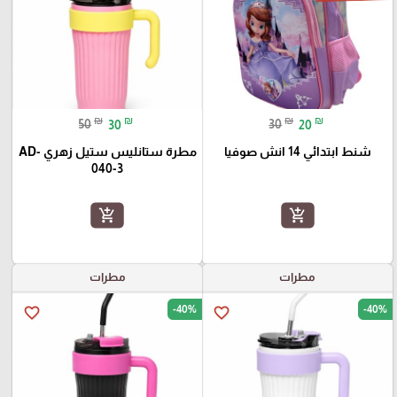
₪
₪
₪
₪
50
30
30
20
شنط ابتدائي 14 انش صوفيا
مطرة ستانليس ستيل زهري AD-
040-3
add_shopping_cart
add_shopping_cart
مطرات
مطرات
-40%
-40%
favorite_border
favorite_border