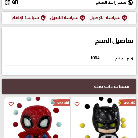
qr_code
public
نسخ رابط المنتج
QR
policy
policy
policy
سياسة التوصيل
سياسة التبديل
سياسة الإلغاء
تفاصيل المنتج
رقم المنتج
1064
منتجات ذات صلة
ترند جديد
ترند جديد
favorite_border
favorite_border