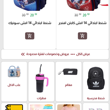
₪
₪
₪
₪
30
20
30
20
شنط ابتدائي 14 انش كابتن افنجر
شنط ابتدائي 14 انش سونيك
add_shopping_cart
add_shopping_cart
keyboard_double_arrow_left
more_horiz
عرض الكل
عروض وخصومات لفترة محدودة
علب الاكل
مقالم
شنط مدرسية
مطرات