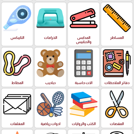
المساطر
المدابس
الخرامات
التايبكس
والدبابيس
دفاتر الملاحظات
الات حاسبة
دباديب
المطاط
المقصات
الكتب والروايات
ادوات رياضية
المغلفات