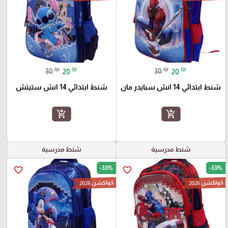
₪
₪
₪
₪
30
20
30
20
شنط ابتدائي 14 انش سبايدر مان
شنط ابتدائي 14 انش ستيتش
add_shopping_cart
add_shopping_cart
شنط مدرسية
شنط مدرسية
-33%
-33%
favorite_border
favorite_border
كولكشن 2026
كولكشن 2026