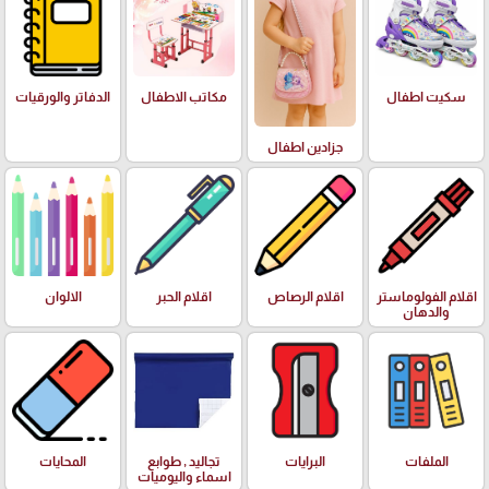
سكيت اطفال
مكاتب الاطفال
الدفاتر والورقيات
جزادين اطفال
اقلام الفولوماستر
اقلام الرصاص
اقلام الحبر
الالوان
والدهان
الملفات
البرايات
تجاليد , طوابع
المحايات
اسماء واليوميات