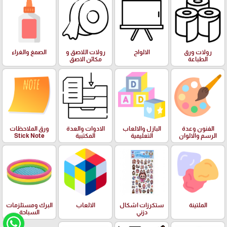
رولات ورق
الالواح
رولات اللاصق و
الصمغ والغراء
الطباعة
مكائن الاصق
الفنون وعدة
البازل والالعاب
الادوات والعدة
ورق الملاحظات
الرسم والالوان
التعليمية
المكتبية
Stick Note
الملتينة
ستكرزات اشكال
الالعاب
البرك ومستلزمات
دزني
السباحة