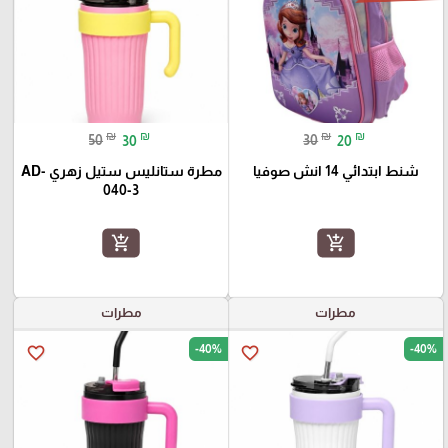
₪
₪
₪
₪
50
30
30
20
شنط ابتدائي 14 انش صوفيا
مطرة ستانليس ستيل زهري AD-
040-3
add_shopping_cart
add_shopping_cart
مطرات
مطرات
-40%
-40%
favorite_border
favorite_border