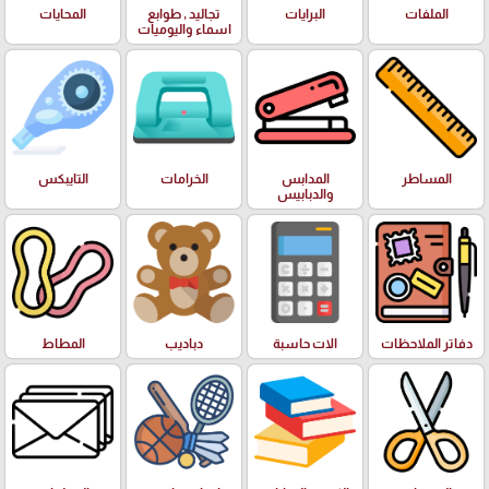
الملفات
البرايات
تجاليد , طوابع
المحايات
اسماء واليوميات
المساطر
المدابس
الخرامات
التايبكس
والدبابيس
دفاتر الملاحظات
الات حاسبة
دباديب
المطاط