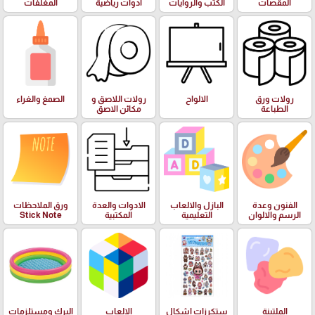
المقصات
الكتب والروايات
ادوات رياضية
المغلفات
رولات ورق
الالواح
رولات اللاصق و
الصمغ والغراء
الطباعة
مكائن الاصق
الفنون وعدة
البازل والالعاب
الادوات والعدة
ورق الملاحظات
الرسم والالوان
التعليمية
المكتبية
Stick Note
الملتينة
ستكرزات اشكال
الالعاب
البرك ومستلزمات