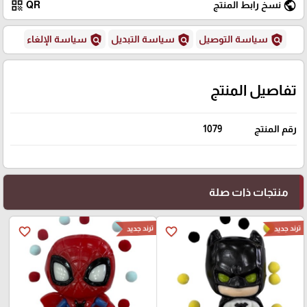
qr_code
public
نسخ رابط المنتج
QR
policy
policy
policy
سياسة التوصيل
سياسة التبديل
سياسة الإلغاء
تفاصيل المنتج
رقم المنتج
1079
منتجات ذات صلة
ترند جديد
ترند جديد
favorite_border
favorite_border