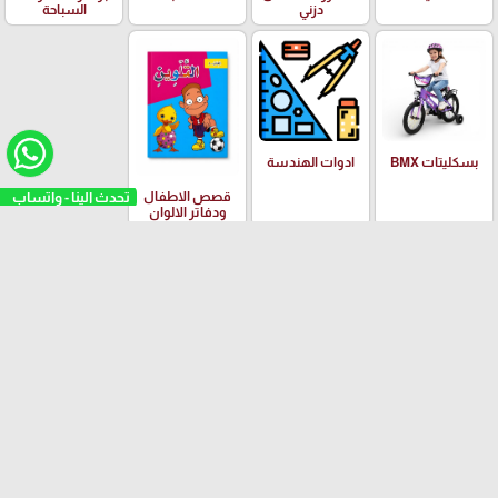
دزني
السباحة
بسكليتات BMX
ادوات الهندسة
تحدث الينا - واتساب
قصص الاطفال
ودفاتر الالوان
العلامات التجارية
Yalong
EISEN
PILOT
Adidas
Schneider
arrow_upward
© مكتبة امجد العدس