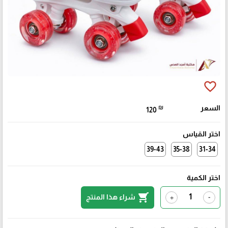
favorite_border
السعر
₪
120
اختر القياس
39-43
35-38
31-34
اختر الكمية
shopping_cart
شراء هذا المنتج
+
-