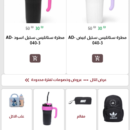
₪
₪
₪
₪
50
30
50
30
مطرة ستانليس ستيل ابيض AD-
مطرة ستانليس ستيل اسود AD-
040-3
040-3
add_shopping_cart
add_shopping_cart
keyboard_double_arrow_left
more_horiz
عرض الكل
عروض وخصومات لفترة محدودة
علب الاكل
مقالم