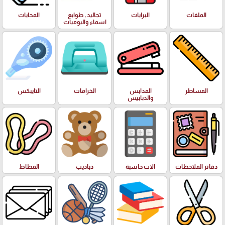
الملفات
البرايات
تجاليد , طوابع
المحايات
اسماء واليوميات
المساطر
المدابس
الخرامات
التايبكس
والدبابيس
دفاتر الملاحظات
الات حاسبة
دباديب
المطاط