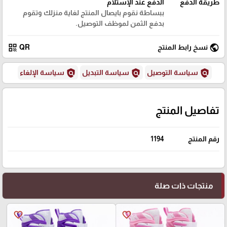
طريقة الدفع
الدفع عند الإستلام
ببساطة نقوم بايصال المنتج لغاية منزلك وتقوم
بدفع الثمن لموظف التوصيل.
qr_code
public
نسخ رابط المنتج
QR
policy
policy
policy
سياسة التوصيل
سياسة التبديل
سياسة الإلغاء
تفاصيل المنتج
رقم المنتج
1194
منتجات ذات صلة
favorite_border
favorite_border