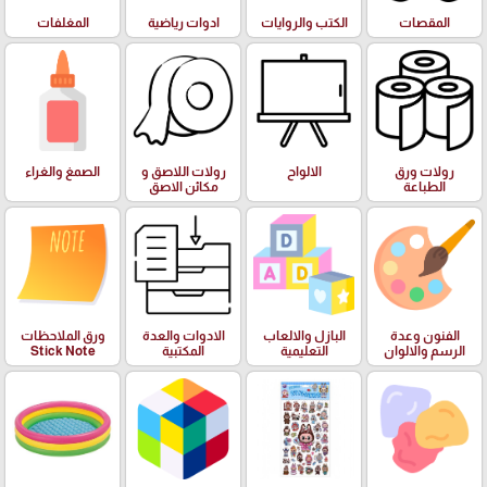
المقصات
الكتب والروايات
ادوات رياضية
المغلفات
رولات ورق
الالواح
رولات اللاصق و
الصمغ والغراء
الطباعة
مكائن الاصق
الفنون وعدة
البازل والالعاب
الادوات والعدة
ورق الملاحظات
الرسم والالوان
التعليمية
المكتبية
Stick Note