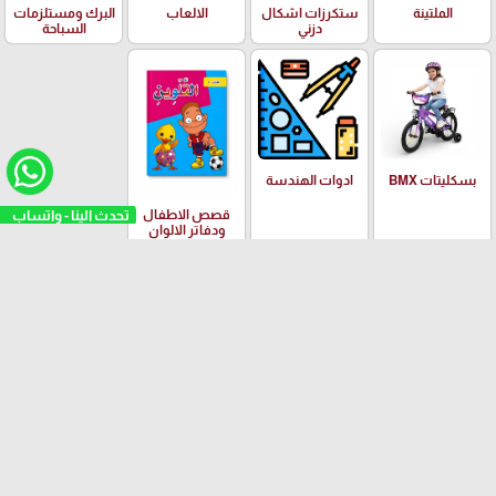
الملتينة
ستكرزات اشكال
الالعاب
البرك ومستلزمات
دزني
السباحة
بسكليتات BMX
ادوات الهندسة
تحدث الينا - واتساب
قصص الاطفال
ودفاتر الالوان
العلامات التجارية
Yalong
EISEN
PILOT
Adidas
Schneider