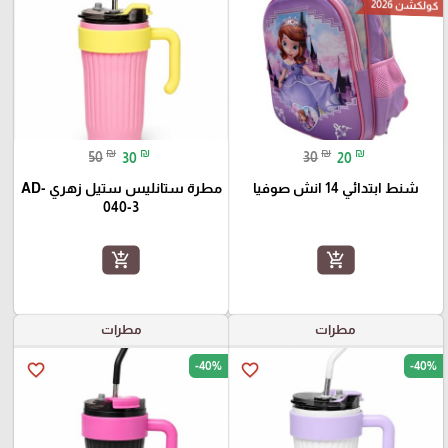
كولكشن 2026
₪
₪
₪
₪
50
30
30
20
شنط ابتدائي 14 انش صوفيا
مطرة ستانليس ستيل زهري AD-
040-3
add_shopping_cart
add_shopping_cart
مطرات
مطرات
-40%
-40%
favorite_border
favorite_border