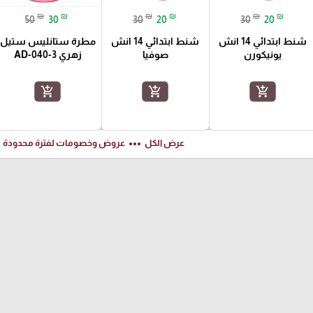
₪
₪
₪
₪
₪
₪
50
30
30
20
30
20
شنط ابتدائي 14 انش
شنط ابتدائي 14 انش
مطرة ستانليس ستيل
يونيكورن
صوفيا
زهري AD-040-3
add_shopping_cart
add_shopping_cart
add_shopping_cart
ft
more_horiz
عرض الكل
عروض وخصومات لفترة محدودة