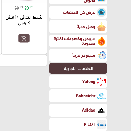
الالوان
₪
₪
30
20
عرض كل المنتجات
شنط ابتدائي 14 انش
كرومي
وصل حديثاً
add_shopping_cart
عروض وخصومات لفترة
محدودة
سيتوفر قريباً
العلامات التجارية
Yalong
Schneider
Adidas
PILOT