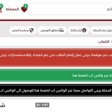
0
0
g_cart
favorite
المفضلة
security
commute
emoji_emotions
ول تجار الجملة
آراء زبائننا
مناطق التوصيل
سياسة المتجر
الالعاب
ء طلب عبر موقعنا، يرجى عمل إتمام الطلب حتى يتم تنفيذه. وللاستفسارات، يُر
نا عبر واتس اب اضغط هنا
م الجملة يرجى التواصل معنا عبر الواتس اب اضغط هنا للوصول الى الواتس اب
شطر