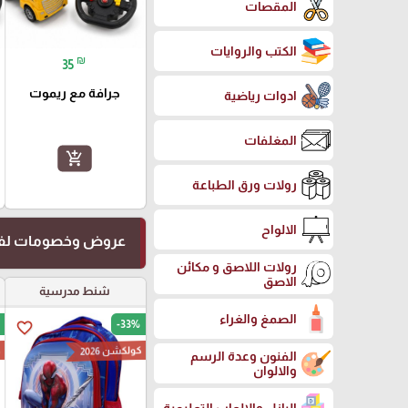
المقصات
الكتب والروايات
₪
35
جرافة مع ريموت
ادوات رياضية
المغلفات
add_shopping_cart
رولات ورق الطباعة
الالواح
عروض وخصومات لفت
رولات اللاصق و مكائن
الاصق
شنط مدرسية
الصمغ والغراء
-33%
favorite_border
كولكشن 2026
ك
الفنون وعدة الرسم
والالوان