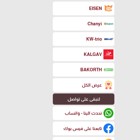
EISEN
Chanyi
KW-trio
KALGAV
BAKORTH
عرض الكل
لنبقى على تواصل
تحدث الينا - واتساب
تابعنا على فيس بوك