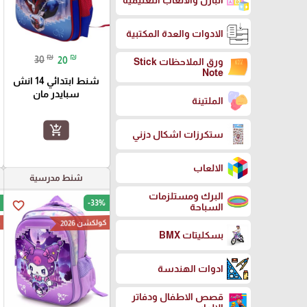
البازل والالعاب التعليمية
الادوات والعدة المكتبية
₪
₪
30
20
ورق الملاحظات Stick
Note
شنط ابتدائي 14 انش
سبايدر مان
الملتينة
add_shopping_cart
ستكرزات اشكال دزني
الالعاب
شنط مدرسية
البرك ومستلزمات
-33%
favorite_border
السباحة
كولكشن 2026
ك
بسكليتات BMX
ادوات الهندسة
قصص الاطفال ودفاتر