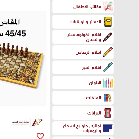
مكاتب الاطفال
الدفاتر والورقيات
اقلام الفولوماستر
والدهان
اقلام الرصاص
اقلام الحبر
الالوان
الملفات
البرايات
تجاليد , طوابع اسماء
واليوميات
favorite_border