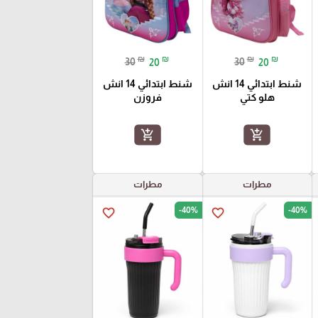
₪
₪
₪
₪
30
20
30
20
شنط ابتدائي 14 انش
شنط ابتدائي 14 انش
هلو كتي
فروزن
add_shopping_cart
add_shopping_cart
مطرات
مطرات
-40%
-40%
favorite_border
favorite_border