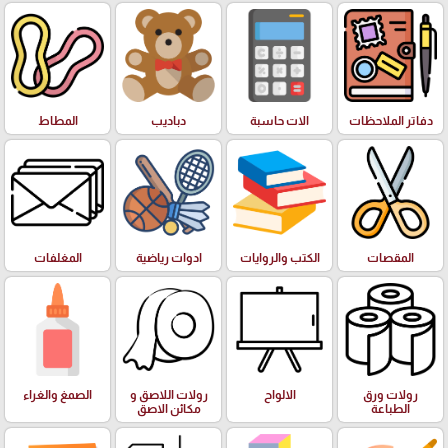
دفاتر الملاحظات
الات حاسبة
دباديب
المطاط
المقصات
الكتب والروايات
ادوات رياضية
المغلفات
رولات ورق
الالواح
رولات اللاصق و
الصمغ والغراء
الطباعة
مكائن الاصق