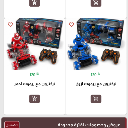
add_shopping_cart
add_shopping_cart
favorite_border
favorite_border
₪
₪
120
120
تركترون مع ريموت ازرق
تركترون مع ريموت احمر
add_shopping_cart
add_shopping_cart
عروض وخصومات لفترة محدودة
201 منتج