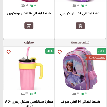
₪
₪
₪
₪
30
20
30
20
شنط ابتدائي 14 انش كرومي
شنط ابتدائي 14 انش يونيكورن
add_shopping_cart
add_shopping_cart
شنط مدرسية
مطرات
-40%
-33%
favorite_border
favorite_border
كولكشن 2026
₪
₪
₪
₪
50
30
30
20
شنط ابتدائي 14 انش صوفيا
مطرة ستانليس ستيل زهري AD-
040-3