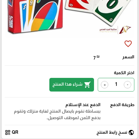
favorite_border
السعر
₪
7
اختر الكمية
shopping_cart
شراء هذا المنتج
+
-
طريقة الدفع
الدفع عند الإستلام
ببساطة نقوم بايصال المنتج لغاية منزلك وتقوم
بدفع الثمن لموظف التوصيل.
qr_code
public
نسخ رابط المنتج
QR