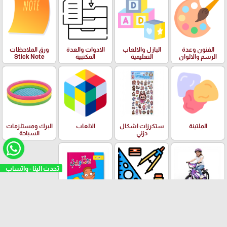
الفنون وعدة
البازل والالعاب
الادوات والعدة
ورق الملاحظات
الرسم والالوان
التعليمية
المكتبية
Stick Note
الملتينة
ستكرزات اشكال
الالعاب
البرك ومستلزمات
دزني
السباحة
تحدث الينا - واتساب
بسكليتات BMX
ادوات الهندسة
قصص الاطفال
ودفاتر الالوان