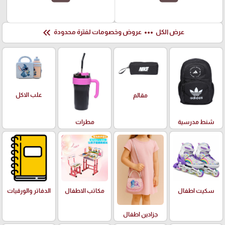
keyboard_double_arrow_left
more_horiz
عرض الكل
عروض وخصومات لفترة محدودة
علب الاكل
مقالم
شنط مدرسية
مطرات
سكيت اطفال
مكاتب الاطفال
الدفاتر والورقيات
جزادين اطفال