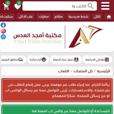
0
0
search
shopping_cart
favorite
home
الكل
شنط مدرسية
مقالم
مطرات
علب الاكل
سكيت اط
commute
emoji_emotions
account_box
ballot
طلباتي السابقة
دخول تجار الجملة
آراء زبائننا
مناطق التوصيل
الرئيسية
كل المنتجات
الالعاب
زبائننا الكرام، عند إجراء طلب عبر موقعنا، يرجى عمل إتمام الطلب حتى
يتم تنفيذه. وللاستفسارات، يُرجى التواصل معنا عبر رسائل الواتس اب
او عبر رسائل الصفحة. شكرًا لتفهمكم
للمساعدة أو للتواصل معنا عبر واتس اب اضغط هنا