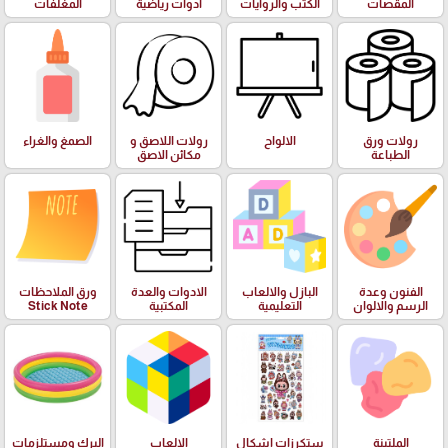
المقصات
الكتب والروايات
ادوات رياضية
المغلفات
رولات ورق
الالواح
رولات اللاصق و
الصمغ والغراء
الطباعة
مكائن الاصق
الفنون وعدة
البازل والالعاب
الادوات والعدة
ورق الملاحظات
الرسم والالوان
التعليمية
المكتبية
Stick Note
الملتينة
ستكرزات اشكال
الالعاب
البرك ومستلزمات