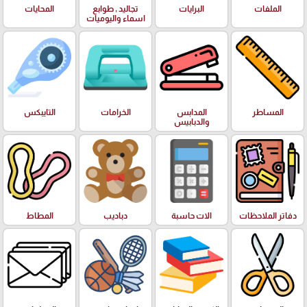
الملفات
البرايات
تجاليد , طوابع
المحايات
اسماء واليوميات
المساطر
المدابس
الخرامات
التايبكس
والدبابيس
دفاتر الملاحظات
الات حاسبة
دباديب
المطاط