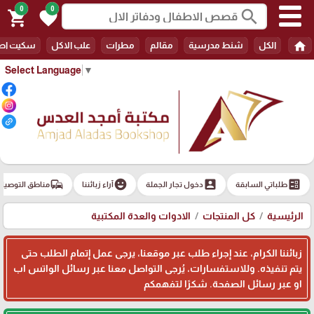
0
0
search
shopping_cart
favorite
home
الكل
شنط مدرسية
مقالم
مطرات
علب الاكل
سكيت اط
Select Language
▼
commute
emoji_emotions
account_box
ballot
طلباتي السابقة
دخول تجار الجملة
آراء زبائننا
مناطق التوصيل
الرئيسية
كل المنتجات
الادوات والعدة المكتبية
زبائننا الكرام، عند إجراء طلب عبر موقعنا، يرجى عمل إتمام الطلب حتى
يتم تنفيذه. وللاستفسارات، يُرجى التواصل معنا عبر رسائل الواتس اب
او عبر رسائل الصفحة. شكرًا لتفهمكم