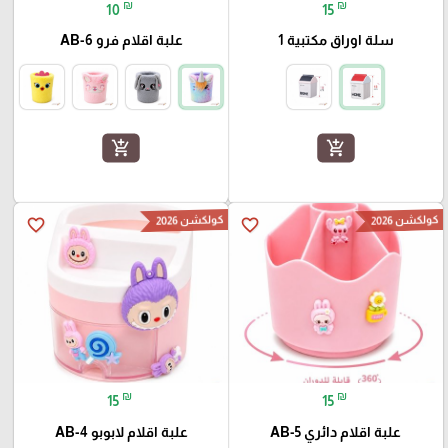
₪
₪
10
15
سلة اوراق مكتبية 1
علبة اقلام فرو AB-6
add_shopping_cart
add_shopping_cart
كولكشن 2026
كولكشن 2026
favorite_border
favorite_border
₪
₪
15
15
علبة اقلام دائري AB-5
علبة اقلام لابوبو AB-4