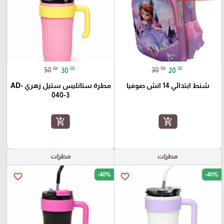
₪
₪
₪
₪
50
30
30
20
شنط ابتدائي 14 انش صوفيا
مطرة ستانليس ستيل زهري AD-
040-3
add_shopping_cart
add_shopping_cart
مطرات
مطرات
-40%
-40%
favorite_border
favorite_border