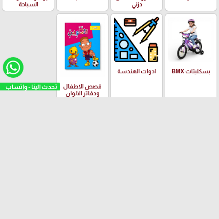
دزني
السباحة
بسكليتات BMX
ادوات الهندسة
تحدث الينا - واتساب
قصص الاطفال
ودفاتر الالوان
العلامات التجارية
Yalong
EISEN
PILOT
Adidas
Schneider
arrow_upward
© مكتبة امجد العدس