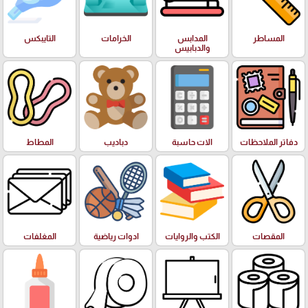
المساطر
المدابس
الخرامات
التايبكس
والدبابيس
دفاتر الملاحظات
الات حاسبة
دباديب
المطاط
المقصات
الكتب والروايات
ادوات رياضية
المغلفات