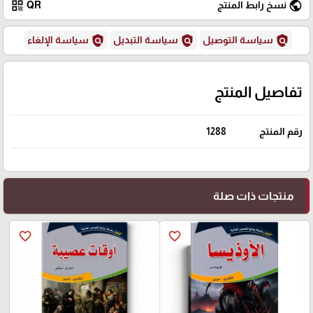
qr_code
public
نسخ رابط المنتج
QR
policy
policy
policy
سياسة التوصيل
سياسة التبديل
سياسة الإلغاء
تفاصيل المنتج
رقم المنتج
1288
منتجات ذات صلة
favorite_border
favorite_border