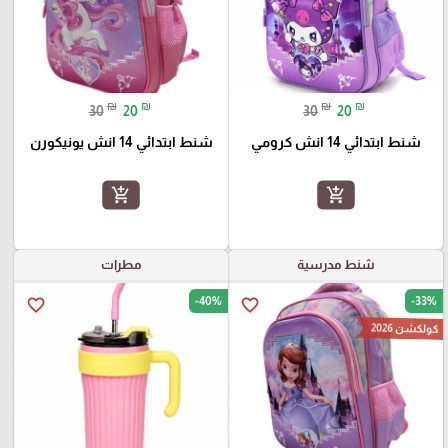
₪
₪
₪
₪
30
20
30
20
شنط ابتدائي 14 انش كرومي
شنط ابتدائي 14 انش يونيكورن
add_shopping_cart
add_shopping_cart
شنط مدرسية
مطرات
-40%
-33%
favorite_border
favorite_border
كولكشن 2026