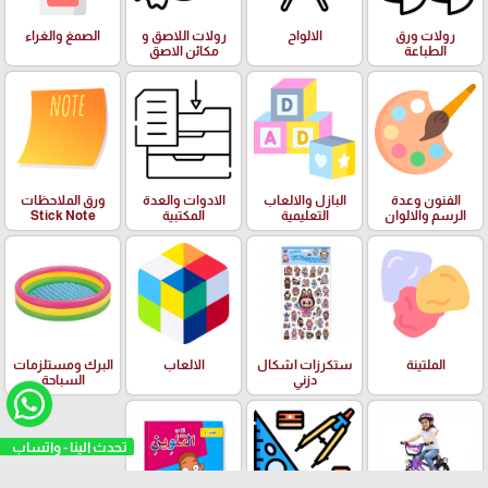
رولات ورق
الالواح
رولات اللاصق و
الصمغ والغراء
الطباعة
مكائن الاصق
الفنون وعدة
البازل والالعاب
الادوات والعدة
ورق الملاحظات
الرسم والالوان
التعليمية
المكتبية
Stick Note
الملتينة
ستكرزات اشكال
الالعاب
البرك ومستلزمات
دزني
السباحة
تحدث الينا - واتساب