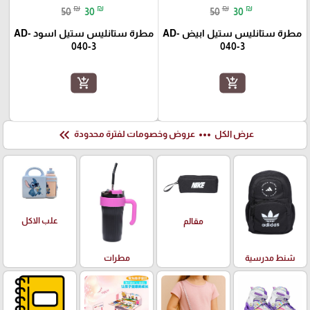
₪
₪
₪
₪
50
30
50
30
مطرة ستانليس ستيل ابيض AD-
مطرة ستانليس ستيل اسود AD-
040-3
040-3
add_shopping_cart
add_shopping_cart
keyboard_double_arrow_left
more_horiz
عرض الكل
عروض وخصومات لفترة محدودة
علب الاكل
مقالم
شنط مدرسية
مطرات