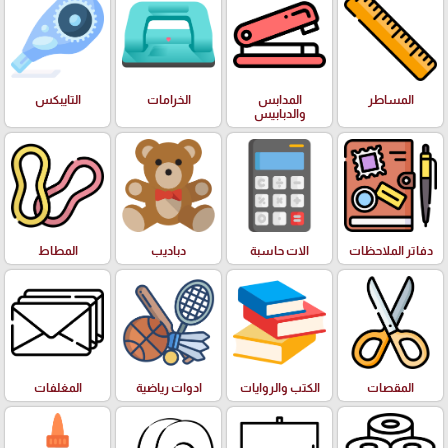
المساطر
المدابس
الخرامات
التايبكس
والدبابيس
دفاتر الملاحظات
الات حاسبة
دباديب
المطاط
المقصات
الكتب والروايات
ادوات رياضية
المغلفات