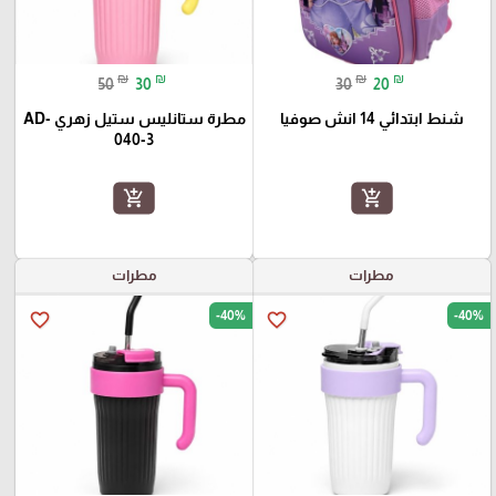
₪
₪
₪
₪
50
30
30
20
شنط ابتدائي 14 انش صوفيا
مطرة ستانليس ستيل زهري AD-
040-3
add_shopping_cart
add_shopping_cart
مطرات
مطرات
-40%
-40%
favorite_border
favorite_border