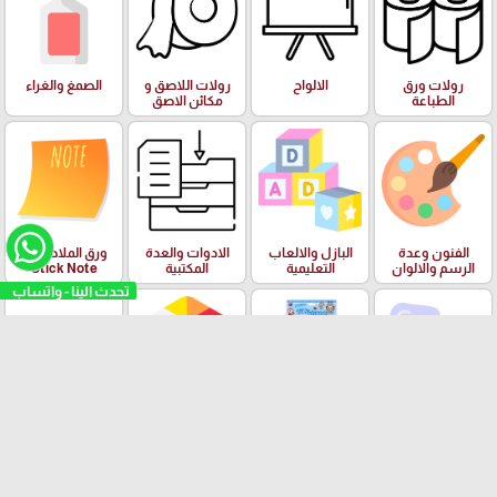
رولات ورق
الالواح
رولات اللاصق و
الصمغ والغراء
الطباعة
مكائن الاصق
الفنون وعدة
البازل والالعاب
الادوات والعدة
ورق الملاحظات
الرسم والالوان
التعليمية
المكتبية
Stick Note
تحدث الينا - واتساب
الملتينة
ستكرزات اشكال
الالعاب
البرك ومستلزمات
دزني
السباحة