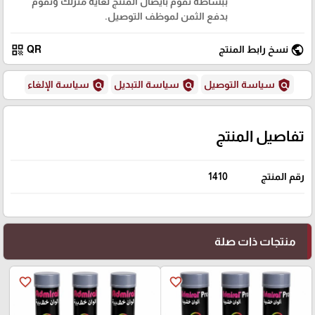
ببساطة نقوم بايصال المنتج لغاية منزلك وتقوم
بدفع الثمن لموظف التوصيل.
qr_code
public
نسخ رابط المنتج
QR
policy
policy
policy
سياسة التوصيل
سياسة التبديل
سياسة الإلغاء
تفاصيل المنتج
رقم المنتج
1410
منتجات ذات صلة
favorite_border
favorite_border