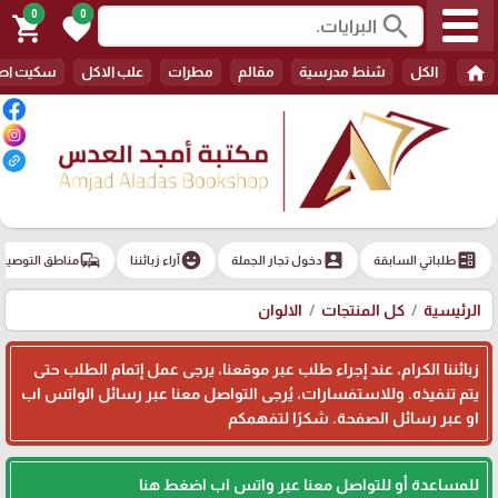
0
0
search
shopping_cart
favorite
home
الكل
شنط مدرسية
مقالم
مطرات
علب الاكل
سكيت اط
commute
emoji_emotions
account_box
ballot
طلباتي السابقة
دخول تجار الجملة
آراء زبائننا
مناطق التوصيل
الرئيسية
كل المنتجات
الالوان
زبائننا الكرام، عند إجراء طلب عبر موقعنا، يرجى عمل إتمام الطلب حتى
يتم تنفيذه. وللاستفسارات، يُرجى التواصل معنا عبر رسائل الواتس اب
او عبر رسائل الصفحة. شكرًا لتفهمكم
للمساعدة أو للتواصل معنا عبر واتس اب اضغط هنا