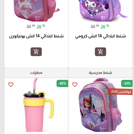
₪
₪
₪
₪
30
20
30
20
شنط ابتدائي 14 انش كرومي
شنط ابتدائي 14 انش يونيكورن
add_shopping_cart
add_shopping_cart
شنط مدرسية
مطرات
-40%
-33%
favorite_border
favorite_border
كولكشن 2026