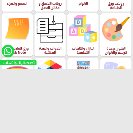
رولات ورق
الالواح
رولات اللاصق و
الصمغ والغراء
الطباعة
مكائن الاصق
الفنون وعدة
البازل والالعاب
الادوات والعدة
ورق الملاحظات
الرسم والالوان
التعليمية
المكتبية
Stick Note
تحدث الينا - واتساب
الملتينة
ستكرزات اشكال
الالعاب
البرك ومستلزمات
دزني
السباحة