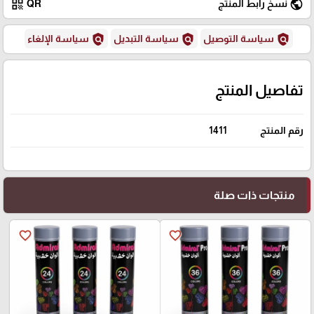
qr_code
public
نسخ رابط المنتج
QR
policy
policy
policy
سياسة التوصيل
سياسة التبديل
سياسة الإلغاء
تفاصيل المنتج
رقم المنتج
1411
منتجات ذات صلة
favorite_border
favorite_border