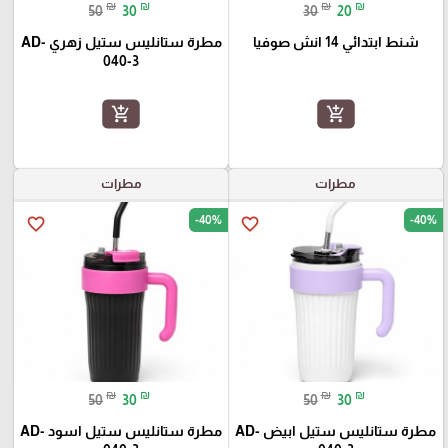
₪
₪
₪
₪
50
30
30
20
شنط ابتدائي 14 انش صوفيا
مطرة ستانليس ستيل زهري AD-
040-3
add_shopping_cart
add_shopping_cart
مطرات
مطرات
-40%
-40%
favorite_border
favorite_border
₪
₪
₪
₪
50
30
50
30
مطرة ستانليس ستيل ابيض AD-
مطرة ستانليس ستيل اسود AD-