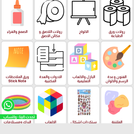
رولات ورق
الالواح
رولات اللاصق و
الصمغ والغراء
الطباعة
مكائن الاصق
الفنون وعدة
البازل والالعاب
الادوات والعدة
ورق الملاحظات
الرسم والالوان
التعليمية
المكتبية
Stick Note
تحدث الينا - واتساب
الملتينة
ستكرزات اشكال
الالعاب
البرك ومستلزمات
دزني
السباحة