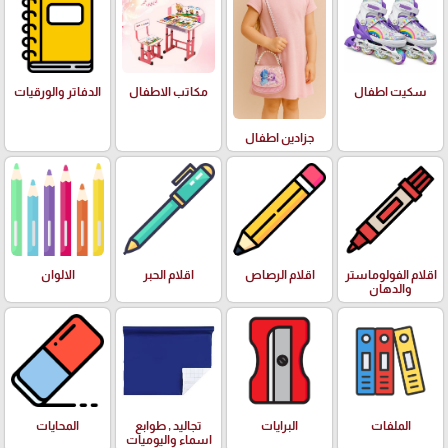
سكيت اطفال
مكاتب الاطفال
الدفاتر والورقيات
جزادين اطفال
اقلام الفولوماستر
اقلام الرصاص
اقلام الحبر
الالوان
والدهان
الملفات
البرايات
تجاليد , طوابع
المحايات
اسماء واليوميات