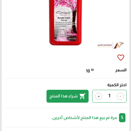
favorite_border
السعر
₪
10
اختر الكمية
shopping_cart
شراء هذا المنتج
+
-
5
مرة تم بيع هذا المنتج لأشخاص آخرين.