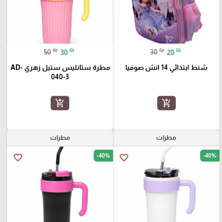
₪
₪
₪
₪
50
30
30
20
شنط ابتدائي 14 انش صوفيا
مطرة ستانليس ستيل زهري AD-
040-3
add_shopping_cart
add_shopping_cart
مطرات
مطرات
-40%
-40%
favorite_border
favorite_border