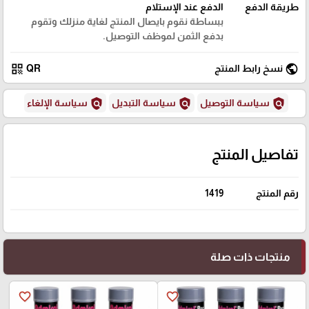
طريقة الدفع
الدفع عند الإستلام
ببساطة نقوم بايصال المنتج لغاية منزلك وتقوم
بدفع الثمن لموظف التوصيل.
qr_code
public
نسخ رابط المنتج
QR
policy
policy
policy
سياسة التوصيل
سياسة التبديل
سياسة الإلغاء
تفاصيل المنتج
رقم المنتج
1419
منتجات ذات صلة
favorite_border
favorite_border