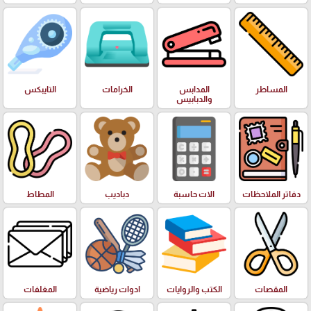
المساطر
المدابس
الخرامات
التايبكس
والدبابيس
دفاتر الملاحظات
الات حاسبة
دباديب
المطاط
المقصات
الكتب والروايات
ادوات رياضية
المغلفات