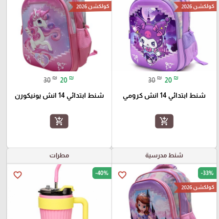
كولكشن 2026
كولكشن 2026
₪
₪
₪
₪
30
20
30
20
شنط ابتدائي 14 انش كرومي
شنط ابتدائي 14 انش يونيكورن
add_shopping_cart
add_shopping_cart
شنط مدرسية
مطرات
-40%
-33%
favorite_border
favorite_border
كولكشن 2026