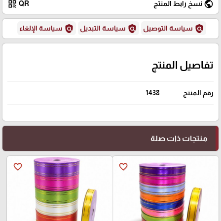
qr_code
public
نسخ رابط المنتج
QR
policy
policy
policy
سياسة التوصيل
سياسة التبديل
سياسة الإلغاء
تفاصيل المنتج
رقم المنتج
1438
منتجات ذات صلة
favorite_border
favorite_border