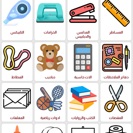
المساطر
المدابس
الخرامات
التايبكس
والدبابيس
دفاتر الملاحظات
الات حاسبة
دباديب
المطاط
المقصات
الكتب والروايات
ادوات رياضية
المغلفات