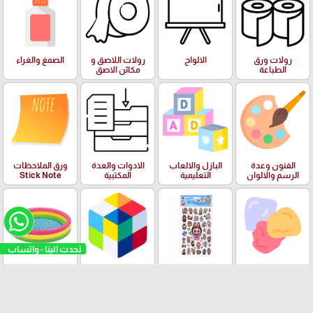
رولات ورق
الالواح
رولات اللاصق و
الصمغ والغراء
الطباعة
مكائن الاصق
الفنون وعدة
البازل والالعاب
الادوات والعدة
ورق الملاحظات
الرسم والالوان
التعليمية
المكتبية
Stick Note
تحدث الينا - واتساب
الملتينة
ستكرزات اشكال
الالعاب
البرك ومستلزمات
دزني
السباحة