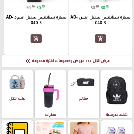
₪
₪
₪
₪
50
30
50
30
مطرة ستانليس ستيل ابيض AD-
مطرة ستانليس ستيل اسود AD-
040-3
040-3
add_shopping_cart
add_shopping_cart
keyboard_double_arrow_left
more_horiz
عرض الكل
عروض وخصومات لفترة محدودة
علب الاكل
مقالم
شنط مدرسية
مطرات