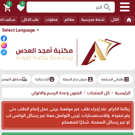
0
0
search
shopping_cart
favorite
home
الكل
شنط مدرسية
مقالم
مطرات
علب الاكل
سكيت اط
Select Language
▼
commute
emoji_emotions
account_box
ballot
طلباتي السابقة
دخول تجار الجملة
آراء زبائننا
مناطق التوصيل
الرئيسية
كل المنتجات
الفنون وعدة الرسم والالوان
زبائننا الكرام، عند إجراء طلب عبر موقعنا، يرجى عمل إتمام الطلب حتى
يتم تنفيذه. وللاستفسارات، يُرجى التواصل معنا عبر رسائل الواتس اب
او عبر رسائل الصفحة. شكرًا لتفهمكم