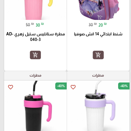
₪
₪
₪
₪
50
30
30
20
شنط ابتدائي 14 انش صوفيا
مطرة ستانليس ستيل زهري AD-
040-3
add_shopping_cart
add_shopping_cart
مطرات
مطرات
-40%
-40%
favorite_border
favorite_border