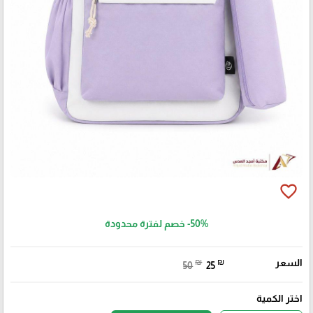
favorite_border
-50%
خصم لفترة محدودة
السعر
₪
₪
50
25
اختر الكمية