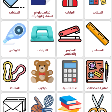
الملفات
البرايات
تجاليد , طوابع
المحايات
اسماء واليوميات
المساطر
المدابس
الخرامات
التايبكس
والدبابيس
دفاتر الملاحظات
الات حاسبة
دباديب
المطاط