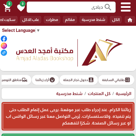
0
0
search
shopping_cart
favorite
home
الكل
شنط مدرسية
مقالم
مطرات
علب الاكل
سكيت اط
Select Language
▼
commute
emoji_emotions
account_box
ballot
طلباتي السابقة
دخول تجار الجملة
آراء زبائننا
مناطق التوصيل
الرئيسية
كل المنتجات
شنط مدرسية
زبائننا الكرام، عند إجراء طلب عبر موقعنا، يرجى عمل إتمام الطلب حتى
يتم تنفيذه. وللاستفسارات، يُرجى التواصل معنا عبر رسائل الواتس اب
او عبر رسائل الصفحة. شكرًا لتفهمكم