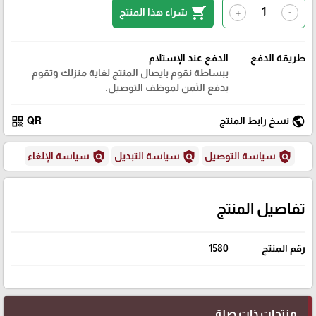
shopping_cart
شراء هذا المنتج
+
-
طريقة الدفع
الدفع عند الإستلام
ببساطة نقوم بايصال المنتج لغاية منزلك وتقوم
بدفع الثمن لموظف التوصيل.
qr_code
public
نسخ رابط المنتج
QR
policy
policy
policy
سياسة التوصيل
سياسة التبديل
سياسة الإلغاء
تفاصيل المنتج
رقم المنتج
1580
منتجات ذات صلة