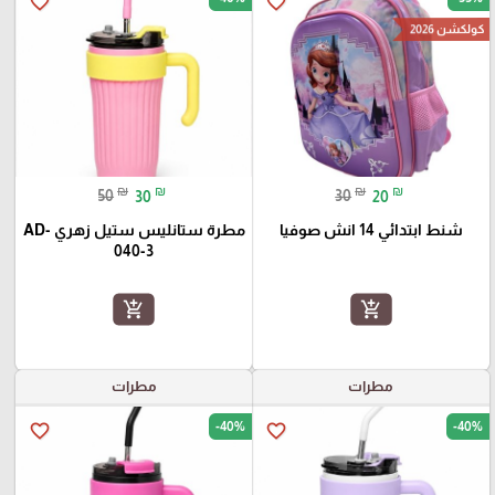
favorite_border
favorite_border
كولكشن 2026
₪
₪
₪
₪
50
30
30
20
شنط ابتدائي 14 انش صوفيا
مطرة ستانليس ستيل زهري AD-
040-3
add_shopping_cart
add_shopping_cart
مطرات
مطرات
-40%
-40%
favorite_border
favorite_border