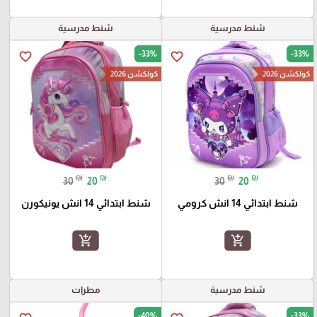
شنط مدرسية
شنط مدرسية
-33%
-33%
favorite_border
favorite_border
كولكشن 2026
كولكشن 2026
₪
₪
₪
₪
30
20
30
20
شنط ابتدائي 14 انش كرومي
شنط ابتدائي 14 انش يونيكورن
add_shopping_cart
add_shopping_cart
شنط مدرسية
مطرات
-40%
-33%