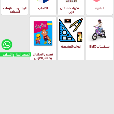
الملتينة
ستكرزات اشكال
الالعاب
البرك ومستلزمات
دزني
السباحة
بسكليتات BMX
ادوات الهندسة
تحدث الينا - واتساب
قصص الاطفال
ودفاتر الالوان
العلامات التجارية
Yalong
EISEN
PILOT
Adidas
Schneider