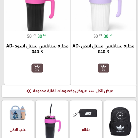
₪
₪
₪
₪
50
30
50
30
مطرة ستانليس ستيل ابيض AD-
مطرة ستانليس ستيل اسود AD-
040-3
040-3
add_shopping_cart
add_shopping_cart
keyboard_double_arrow_left
more_horiz
عرض الكل
عروض وخصومات لفترة محدودة
علب الاكل
مقالم