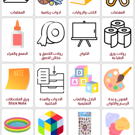
المقصات
الكتب والروايات
ادوات رياضية
المغلفات
رولات ورق
الالواح
رولات اللاصق و
الصمغ والغراء
الطباعة
مكائن الاصق
الفنون وعدة
البازل والالعاب
الادوات والعدة
ورق الملاحظات
الرسم والالوان
التعليمية
المكتبية
Stick Note