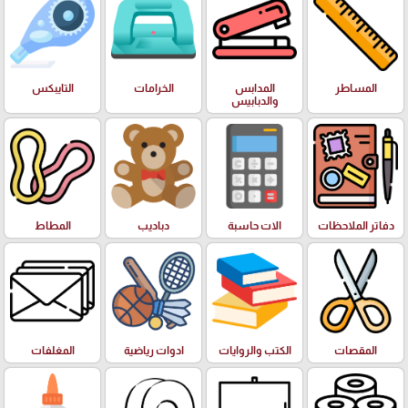
المساطر
المدابس
الخرامات
التايبكس
والدبابيس
دفاتر الملاحظات
الات حاسبة
دباديب
المطاط
المقصات
الكتب والروايات
ادوات رياضية
المغلفات