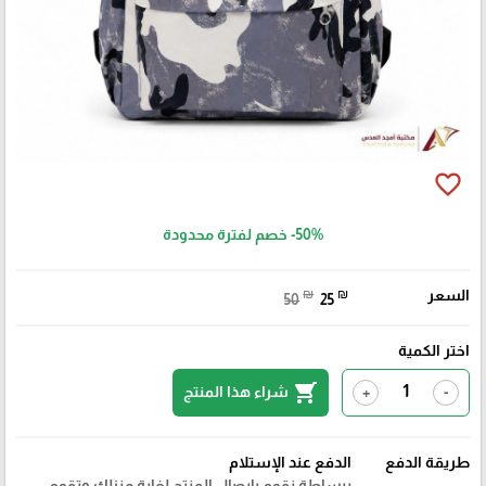
favorite_border
-50%
خصم لفترة محدودة
السعر
₪
₪
50
25
اختر الكمية
shopping_cart
شراء هذا المنتج
+
-
طريقة الدفع
الدفع عند الإستلام
ببساطة نقوم بايصال المنتج لغاية منزلك وتقوم