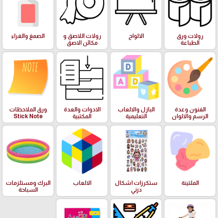
رولات ورق
الالواح
رولات اللاصق و
الصمغ والغراء
الطباعة
مكائن الاصق
الفنون وعدة
البازل والالعاب
الادوات والعدة
ورق الملاحظات
الرسم والالوان
التعليمية
المكتبية
Stick Note
الملتينة
ستكرزات اشكال
الالعاب
البرك ومستلزمات
دزني
السباحة