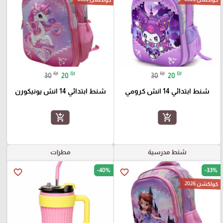
₪
₪
₪
₪
30
20
30
20
شنط ابتدائي 14 انش كرومي
شنط ابتدائي 14 انش يونيكورن
add_shopping_cart
add_shopping_cart
شنط مدرسية
مطرات
-40%
-33%
favorite_border
favorite_border
كولكشن 2026