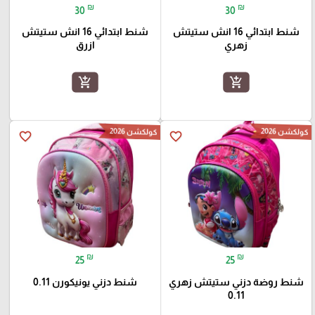
₪
₪
30
30
شنط ابتدائي 16 انش ستيتش
شنط ابتدائي 16 انش ستيتش
زهري
ازرق
add_shopping_cart
add_shopping_cart
كولكشن 2026
كولكشن 2026
favorite_border
favorite_border
₪
₪
25
25
شنط روضة دزني ستيتش زهري
شنط دزني يونيكورن 0.11
0.11