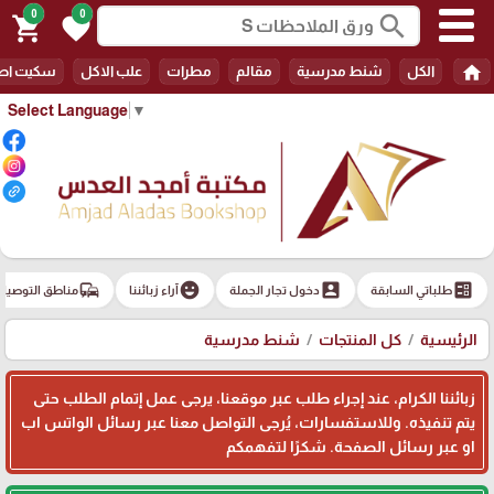
0
0
search
shopping_cart
favorite
home
الكل
شنط مدرسية
مقالم
مطرات
علب الاكل
سكيت اط
Select Language
▼
commute
emoji_emotions
account_box
ballot
طلباتي السابقة
دخول تجار الجملة
آراء زبائننا
مناطق التوصيل
الرئيسية
كل المنتجات
شنط مدرسية
زبائننا الكرام، عند إجراء طلب عبر موقعنا، يرجى عمل إتمام الطلب حتى
يتم تنفيذه. وللاستفسارات، يُرجى التواصل معنا عبر رسائل الواتس اب
او عبر رسائل الصفحة. شكرًا لتفهمكم