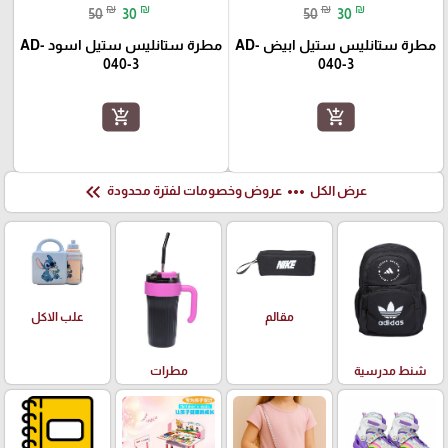
₪
₪
₪
₪
50
30
50
30
مطرة ستانليس ستيل ابيض AD-
مطرة ستانليس ستيل اسود AD-
040-3
040-3
add_shopping_cart
add_shopping_cart
keyboard_double_arrow_left
more_horiz
عرض الكل
عروض وخصومات لفترة محدودة
علب الاكل
مقالم
شنط مدرسية
مطرات