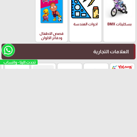
بسكليتات BMX
ادوات الهندسة
قصص الاطفال
ودفاتر الالوان
العلامات التجارية
تحدث الينا - واتساب
Yalong
EISEN
PILOT
Adidas
Schneider
arrow_upward
© مكتبة امجد العدس