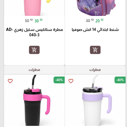
₪
₪
₪
₪
50
30
30
20
شنط ابتدائي 14 انش صوفيا
مطرة ستانليس ستيل زهري AD-
040-3
add_shopping_cart
add_shopping_cart
مطرات
مطرات
-40%
-40%
favorite_border
favorite_border