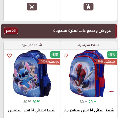
add_shopping_cart
add_shopping_cart
عروض وخصومات لفترة محدودة
201 منتج
شنط مدرسية
شنط مدرسية
-33%
-33%
favorite_border
favorite_border
كولكشن 2026
كولكشن 2026
₪
₪
₪
₪
30
20
30
20
شنط ابتدائي 14 انش سبايدر مان
شنط ابتدائي 14 انش ستيتش