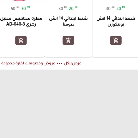
₪
₪
₪
₪
₪
₪
50
30
30
20
30
20
شنط ابتدائي 14 انش
شنط ابتدائي 14 انش
مطرة ستانليس ستيل
يونيكورن
صوفيا
زهري AD-040-3
add_shopping_cart
add_shopping_cart
add_shopping_cart
ft
more_horiz
عرض الكل
عروض وخصومات لفترة محدودة