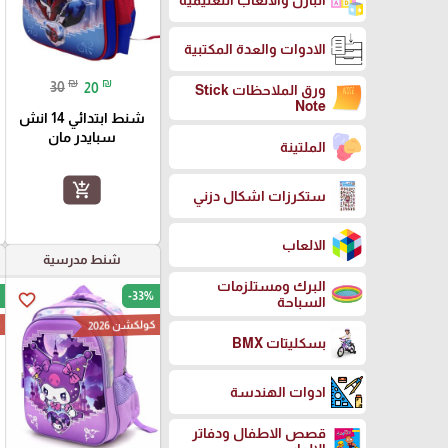
البازل والالعاب التعليمية
الادوات والعدة المكتبية
₪
₪
30
20
ورق الملاحظات Stick
Note
شنط ابتدائي 14 انش
سبايدر مان
الملتينة
add_shopping_cart
ستكرزات اشكال دزني
الالعاب
شنط مدرسية
البرك ومستلزمات
-33%
favorite_border
السباحة
كولكشن 2026
ك
بسكليتات BMX
ادوات الهندسة
قصص الاطفال ودفاتر