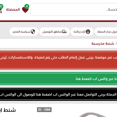
0
0
g_cart
favorite
المفضلة
security
commute
emoji_emotions
ول تجار الجملة
آراء زبائننا
مناطق التوصيل
سياسة المتجر
شنط مدرسية
ء طلب عبر موقعنا، يرجى عمل إتمام الطلب حتى يتم تنفيذه. وللاستفسارات، يُر
نا عبر واتس اب اضغط هنا
م الجملة يرجى التواصل معنا عبر الواتس اب اضغط هنا للوصول الى الواتس اب
شنط ابتدائي 14" ORTH