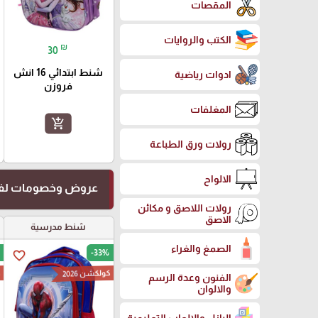
المقصات
الكتب والروايات
₪
30
شنط ابتدائي 16 انش
ادوات رياضية
فروزن
المغلفات
add_shopping_cart
رولات ورق الطباعة
الالواح
عروض وخصومات لفت
رولات اللاصق و مكائن
الاصق
شنط مدرسية
الصمغ والغراء
-33%
favorite_border
كولكشن 2026
ك
الفنون وعدة الرسم
والالوان