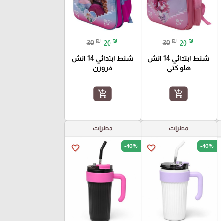
₪
₪
₪
₪
30
20
30
20
شنط ابتدائي 14 انش
شنط ابتدائي 14 انش
هلو كتي
فروزن
add_shopping_cart
add_shopping_cart
مطرات
مطرات
-40%
-40%
favorite_border
favorite_border