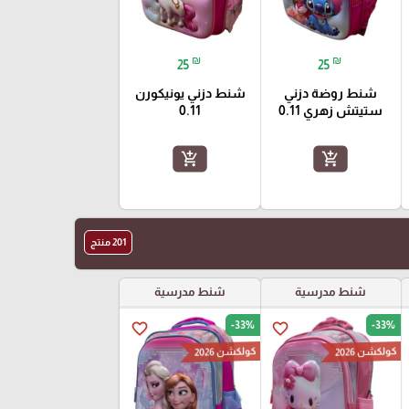
₪
₪
25
25
شنط روضة دزني
شنط دزني يونيكورن
ستيتش زهري 0.11
0.11
add_shopping_cart
add_shopping_cart
201 منتج
شنط مدرسية
شنط مدرسية
-33%
-33%
favorite_border
favorite_border
كولكشن 2026
كولكشن 2026