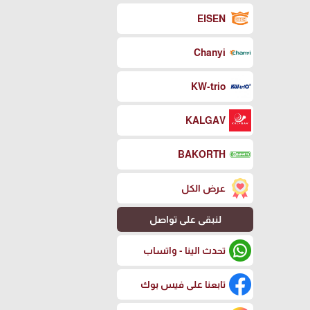
EISEN
Chanyi
KW-trio
KALGAV
BAKORTH
عرض الكل
لنبقى على تواصل
تحدث الينا - واتساب
تابعنا على فيس بوك