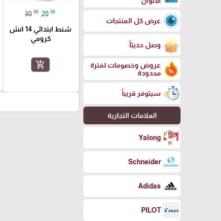
الالوان
₪
₪
30
20
عرض كل المنتجات
شنط ابتدائي 14 انش
كرومي
وصل حديثاً
add_shopping_cart
عروض وخصومات لفترة
محدودة
سيتوفر قريباً
العلامات التجارية
Yalong
Schneider
Adidas
PILOT