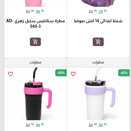
₪
₪
₪
₪
50
30
30
20
شنط ابتدائي 14 انش صوفيا
مطرة ستانليس ستيل زهري AD-
040-3
add_shopping_cart
add_shopping_cart
مطرات
مطرات
-40%
-40%
favorite_border
favorite_border
₪
₪
₪
₪
50
30
50
30