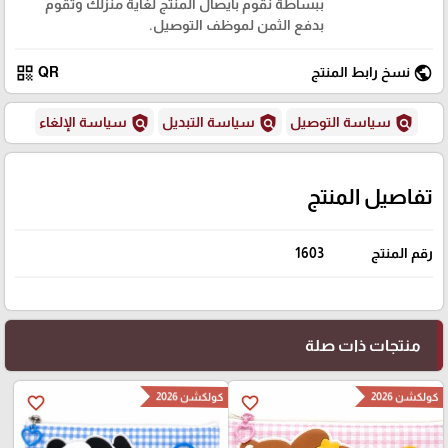
ببساطة نقوم بايصال المنتج لغاية منزلك وتقوم
بدفع الثمن لموظف التوصيل.
qr_code
public
نسخ رابط المنتج
QR
policy
policy
policy
سياسة التوصيل
سياسة التبديل
سياسة الإلغاء
تفاصيل المنتج
رقم المنتج
1603
منتجات ذات صلة
كولكشن 2026
كولكشن 2026
favorite_border
favorite_border