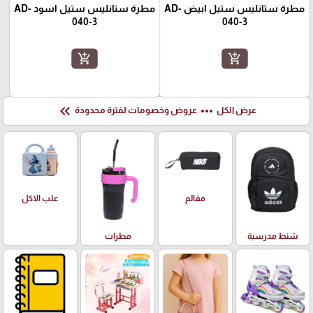
مطرة ستانليس ستيل ابيض AD-
مطرة ستانليس ستيل اسود AD-
040-3
040-3
add_shopping_cart
add_shopping_cart
keyboard_double_arrow_left
more_horiz
عرض الكل
عروض وخصومات لفترة محدودة
علب الاكل
مقالم
شنط مدرسية
مطرات