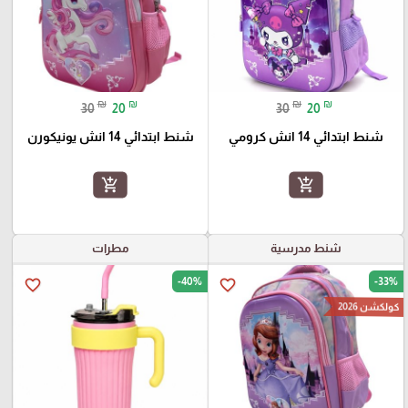
₪
₪
₪
₪
30
20
30
20
شنط ابتدائي 14 انش كرومي
شنط ابتدائي 14 انش يونيكورن
add_shopping_cart
add_shopping_cart
شنط مدرسية
مطرات
-40%
-33%
favorite_border
favorite_border
كولكشن 2026