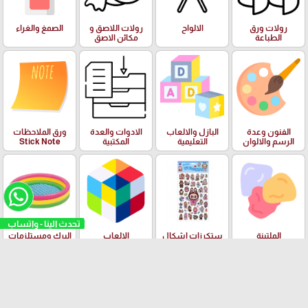
رولات ورق
الالواح
رولات اللاصق و
الصمغ والغراء
الطباعة
مكائن الاصق
الفنون وعدة
البازل والالعاب
الادوات والعدة
ورق الملاحظات
الرسم والالوان
التعليمية
المكتبية
Stick Note
تحدث الينا - واتساب
الملتينة
ستكرزات اشكال
الالعاب
البرك ومستلزمات
دزني
السباحة