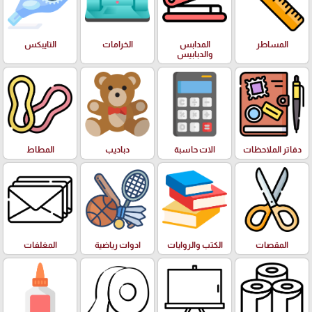
المساطر
المدابس
الخرامات
التايبكس
والدبابيس
دفاتر الملاحظات
الات حاسبة
دباديب
المطاط
المقصات
الكتب والروايات
ادوات رياضية
المغلفات