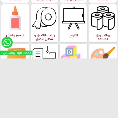
رولات ورق
الالواح
رولات اللاصق و
الصمغ والغراء
الطباعة
مكائن الاصق
تحدث الينا - واتساب
الفنون وعدة
البازل والالعاب
الادوات والعدة
ورق الملاحظات
الرسم والالوان
التعليمية
المكتبية
Stick Note
الملتينة
ستكرزات اشكال
الالعاب
البرك ومستلزمات