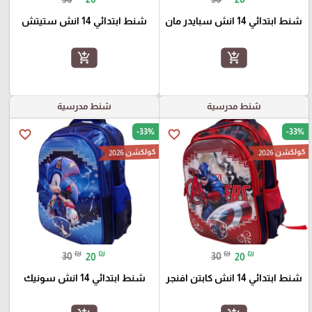
شنط ابتدائي 14 انش سبايدر مان
شنط ابتدائي 14 انش ستيتش
add_shopping_cart
add_shopping_cart
شنط مدرسية
شنط مدرسية
-33%
-33%
favorite_border
favorite_border
كولكشن 2026
كولكشن 2026
₪
₪
₪
₪
30
20
30
20
شنط ابتدائي 14 انش كابتن افنجر
شنط ابتدائي 14 انش سونيك