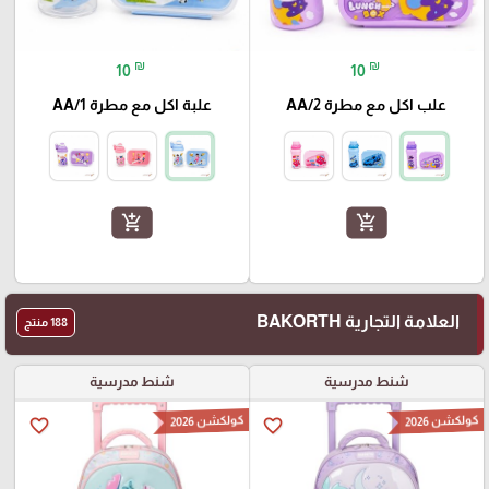
₪
₪
10
10
علب اكل مع مطرة AA/2
علبة اكل مع مطرة AA/1
add_shopping_cart
add_shopping_cart
العلامة التجارية BAKORTH
188 منتج
شنط مدرسية
شنط مدرسية
كولكشن 2026
كولكشن 2026
favorite_border
favorite_border