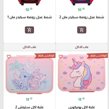
₪
₪
50
50
شنط عجل روضة سبايدر مان 2
شنط عجل روضة سبايدر مان 1
add_shopping_cart
add_shopping_cart
علب الاكل
علب الاكل
كولكشن 2026
كولكشن 2026
favorite_border
favorite_border
₪
₪
18
18
علبة اكل يونيكورن
علبة اكل ستيتش 2