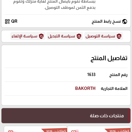
ببساطة نقوم بايصال المنتج لغاية منزلك وتقوم
بدفع الثمن لموظف التوصيل.
qr_code
public
نسخ رابط المنتج
QR
policy
policy
policy
سياسة التوصيل
سياسة التبديل
سياسة الإلغاء
تفاصيل المنتج
رقم المنتج
1633
العلامة التجارية
BAKORTH
منتجات ذات صلة
كولكشن 2026
كولكشن 2026