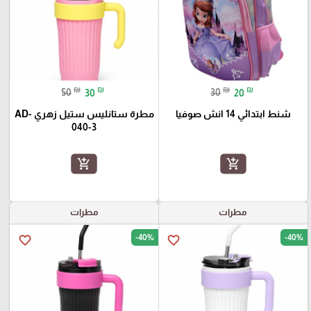
₪
₪
₪
₪
50
30
30
20
شنط ابتدائي 14 انش صوفيا
مطرة ستانليس ستيل زهري AD-
040-3
add_shopping_cart
add_shopping_cart
مطرات
مطرات
-40%
-40%
favorite_border
favorite_border