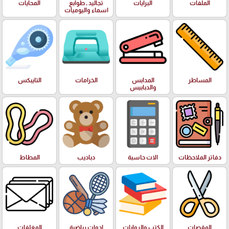
الملفات
البرايات
تجاليد , طوابع
المحايات
اسماء واليوميات
المساطر
المدابس
الخرامات
التايبكس
والدبابيس
دفاتر الملاحظات
الات حاسبة
دباديب
المطاط
المقصات
الكتب والروايات
ادوات رياضية
المغلفات