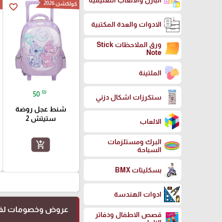
البازل والالعاب التعليمية
كولكشن 2026
ك
favorite_border
الادوات والعدة المكتبية
ورق الملاحظات Stick
Note
الملتينة
₪
50
ستكرزات اشكال دزني
شنط عجل روضة
ستيتش 2
الالعاب
البرك ومستلزمات
add_shopping_cart
السباحة
بسكليتات BMX
ادوات الهندسة
عروض وخصومات لفت
قصص الاطفال ودفاتر