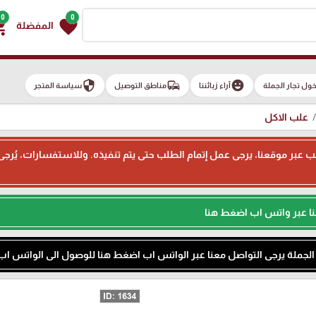
0
0
g_cart
favorite
المفضلة
security
commute
emoji_emotions
ول تجار الجملة
آراء زبائننا
مناطق التوصيل
سياسة المتجر
علب الاكل
ء طلب عبر موقعنا، يرجى عمل إتمام الطلب حتى يتم تنفيذه. وللاستفسارات، يُر
نا عبر واتس اب اضغط هنا
م الجملة يرجى التواصل معنا عبر الواتس اب اضغط هنا للوصول الى الواتس اب