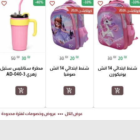
-40%
-33%
-33%
favorite_border
favorite_border
favorite_border
ولكشن 2026
كولكشن 2026
₪
₪
₪
₪
₪
₪
50
30
30
20
30
20
شنط ابتدائي 14 انش
شنط ابتدائي 14 انش
مطرة ستانليس ستيل
يونيكورن
صوفيا
زهري AD-040-3
add_shopping_cart
add_shopping_cart
add_shopping_cart
ft
more_horiz
عرض الكل
عروض وخصومات لفترة محدودة