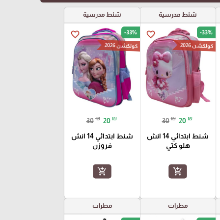
شنط مدرسية
شنط مدرسية
-33%
-33%
favorite_border
favorite_border
كولكشن 2026
كولكشن 2026
₪
₪
₪
₪
30
20
30
20
شنط ابتدائي 14 انش
شنط ابتدائي 14 انش
هلو كتي
فروزن
add_shopping_cart
add_shopping_cart
مطرات
مطرات