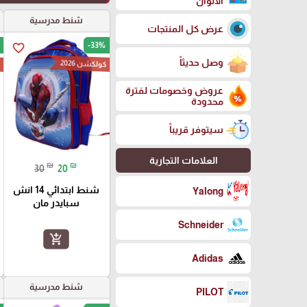
الالوان
شنط مدرسية
عرض كل المنتجات
-33%
favorite_border
وصل حديثاً
كولكشن 2026
ك
عروض وخصومات لفترة
محدودة
سيتوفر قريباً
العلامات التجارية
₪
₪
30
20
شنط ابتدائي 14 انش
Yalong
سبايدر مان
Schneider
add_shopping_cart
Adidas
شنط مدرسية
PILOT