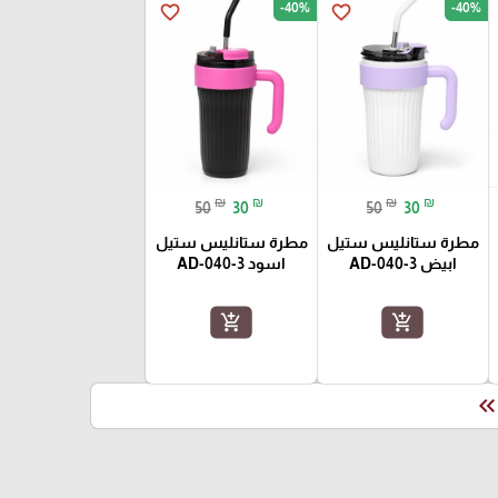
-40%
-40%
favorite_border
favorite_border
₪
₪
₪
₪
50
30
50
30
مطرة ستانليس ستيل
مطرة ستانليس ستيل
ابيض AD-040-3
اسود AD-040-3
add_shopping_cart
add_shopping_cart
keyboard_double_arrow_le