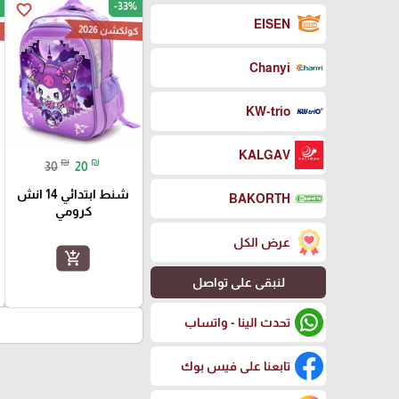
-33%
favorite_border
EISEN
كولكشن 2026
ك
Chanyi
KW-trio
KALGAV
₪
₪
30
20
شنط ابتدائي 14 انش
BAKORTH
كرومي
عرض الكل
add_shopping_cart
لنبقى على تواصل
تحدث الينا - واتساب
تابعنا على فيس بوك