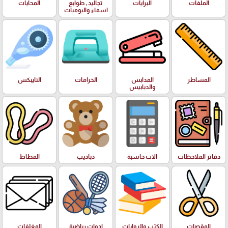
الملفات
البرايات
تجاليد , طوابع
المحايات
اسماء واليوميات
المساطر
المدابس
الخرامات
التايبكس
والدبابيس
دفاتر الملاحظات
الات حاسبة
دباديب
المطاط
المقصات
الكتب والروايات
ادوات رياضية
المغلفات