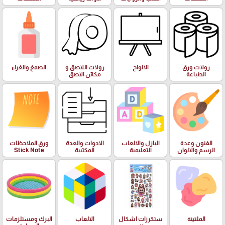
رولات ورق
الالواح
رولات اللاصق و
الصمغ والغراء
الطباعة
مكائن الاصق
الفنون وعدة
البازل والالعاب
الادوات والعدة
ورق الملاحظات
الرسم والالوان
التعليمية
المكتبية
Stick Note
الملتينة
ستكرزات اشكال
الالعاب
البرك ومستلزمات