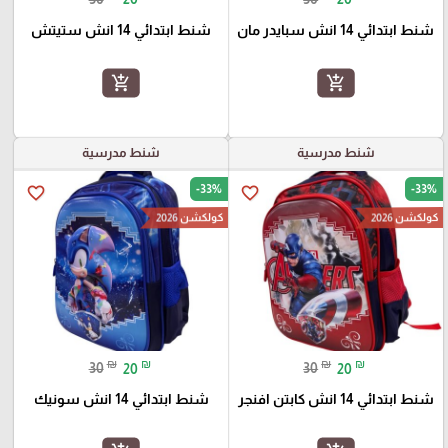
شنط ابتدائي 14 انش سبايدر مان
شنط ابتدائي 14 انش ستيتش
add_shopping_cart
add_shopping_cart
شنط مدرسية
شنط مدرسية
-33%
-33%
favorite_border
favorite_border
كولكشن 2026
كولكشن 2026
₪
₪
₪
₪
30
20
30
20
شنط ابتدائي 14 انش كابتن افنجر
شنط ابتدائي 14 انش سونيك