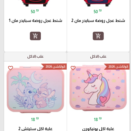
₪
₪
50
50
شنط عجل روضة سبايدر مان 2
شنط عجل روضة سبايدر مان 1
add_shopping_cart
add_shopping_cart
علب الاكل
علب الاكل
كولكشن 2026
كولكشن 2026
favorite_border
favorite_border
₪
₪
18
18
علبة اكل يونيكورن
علبة اكل ستيتش 2