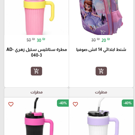
₪
₪
₪
₪
50
30
30
20
شنط ابتدائي 14 انش صوفيا
مطرة ستانليس ستيل زهري AD-
040-3
add_shopping_cart
add_shopping_cart
مطرات
مطرات
-40%
-40%
favorite_border
favorite_border