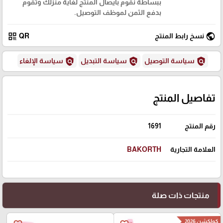
ببساطة نقوم بايصال المنتج لغاية منزلك وتقوم
بدفع الثمن لموظف التوصيل.
qr_code
public
نسخ رابط المنتج
QR
policy
policy
policy
سياسة التوصيل
سياسة التبديل
سياسة الإلغاء
تفاصيل المنتج
رقم المنتج
1691
العلامة التجارية
BAKORTH
منتجات ذات صلة
كولكشن 2026