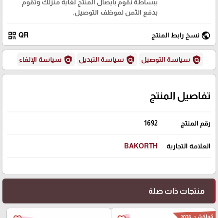
ببساطة نقوم بايصال المنتج لغاية منزلك وتقوم
بدفع الثمن لموظف التوصيل.
qr_code
public
نسخ رابط المنتج
QR
policy
policy
policy
سياسة التوصيل
سياسة التبديل
سياسة الإلغاء
تفاصيل المنتج
رقم المنتج
1692
العلامة التجارية
BAKORTH
منتجات ذات صلة
كولكشن 2026