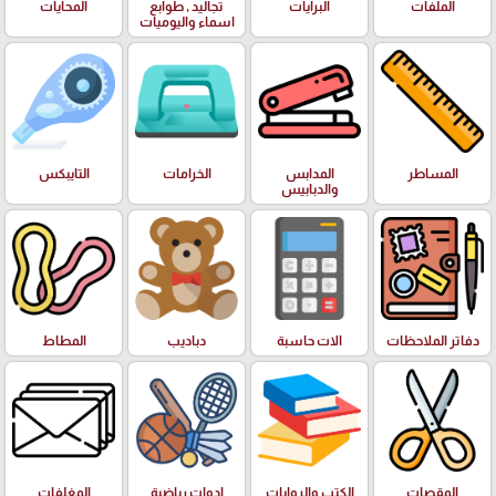
الملفات
البرايات
تجاليد , طوابع
المحايات
اسماء واليوميات
المساطر
المدابس
الخرامات
التايبكس
والدبابيس
دفاتر الملاحظات
الات حاسبة
دباديب
المطاط
المقصات
الكتب والروايات
ادوات رياضية
المغلفات