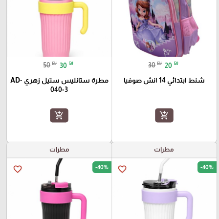
₪
₪
₪
₪
50
30
30
20
شنط ابتدائي 14 انش صوفيا
مطرة ستانليس ستيل زهري AD-
040-3
add_shopping_cart
add_shopping_cart
مطرات
مطرات
-40%
-40%
favorite_border
favorite_border