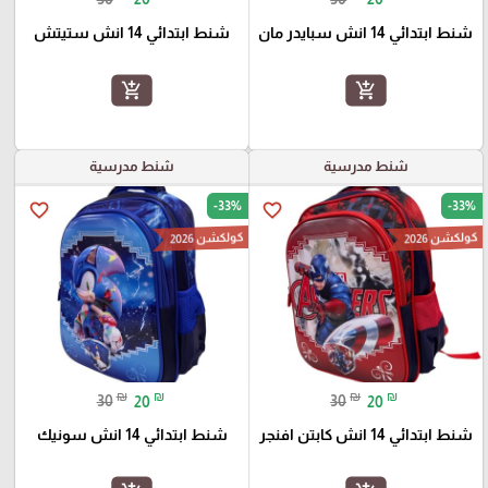
شنط ابتدائي 14 انش سبايدر مان
شنط ابتدائي 14 انش ستيتش
add_shopping_cart
add_shopping_cart
شنط مدرسية
شنط مدرسية
-33%
-33%
favorite_border
favorite_border
كولكشن 2026
كولكشن 2026
₪
₪
₪
₪
30
20
30
20
شنط ابتدائي 14 انش كابتن افنجر
شنط ابتدائي 14 انش سونيك