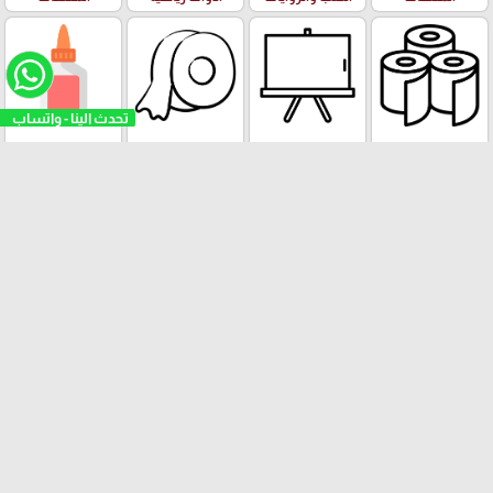
تحدث الينا - واتساب
رولات ورق
الالواح
رولات اللاصق و
الصمغ والغراء
الطباعة
مكائن الاصق
الفنون وعدة
البازل والالعاب
الادوات والعدة
ورق الملاحظات
الرسم والالوان
التعليمية
المكتبية
Stick Note
الملتينة
ستكرزات اشكال
الالعاب
البرك ومستلزمات