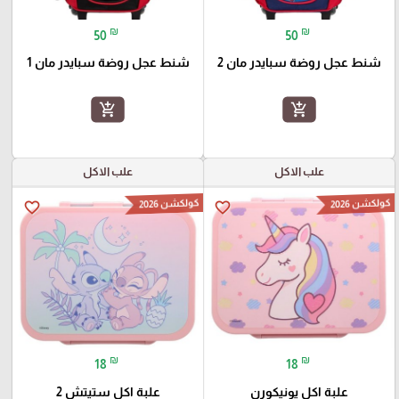
₪
₪
50
50
شنط عجل روضة سبايدر مان 2
شنط عجل روضة سبايدر مان 1
add_shopping_cart
add_shopping_cart
علب الاكل
علب الاكل
كولكشن 2026
كولكشن 2026
favorite_border
favorite_border
₪
₪
18
18
علبة اكل يونيكورن
علبة اكل ستيتش 2