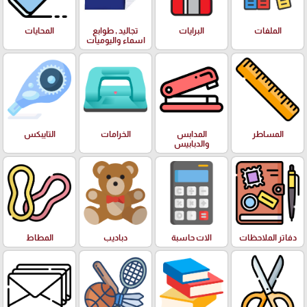
الملفات
البرايات
تجاليد , طوابع
المحايات
اسماء واليوميات
المساطر
المدابس
الخرامات
التايبكس
والدبابيس
دفاتر الملاحظات
الات حاسبة
دباديب
المطاط