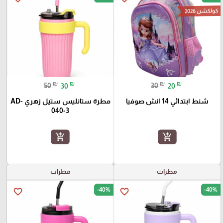
كولكشن 2026
₪
₪
₪
₪
50
30
30
20
شنط ابتدائي 14 انش صوفيا
مطرة ستانليس ستيل زهري AD-
040-3
add_shopping_cart
add_shopping_cart
مطرات
مطرات
-40%
-40%
favorite_border
favorite_border