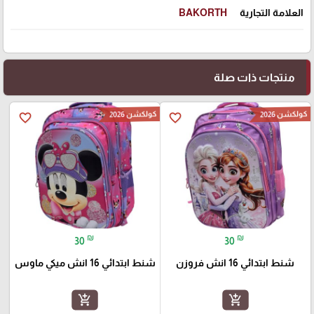
العلامة التجارية
BAKORTH
منتجات ذات صلة
كولكشن 2026
كولكشن 2026
favorite_border
favorite_border
₪
₪
30
30
شنط ابتدائي 16 انش فروزن
شنط ابتدائي 16 انش ميكي ماوس
add_shopping_cart
add_shopping_cart