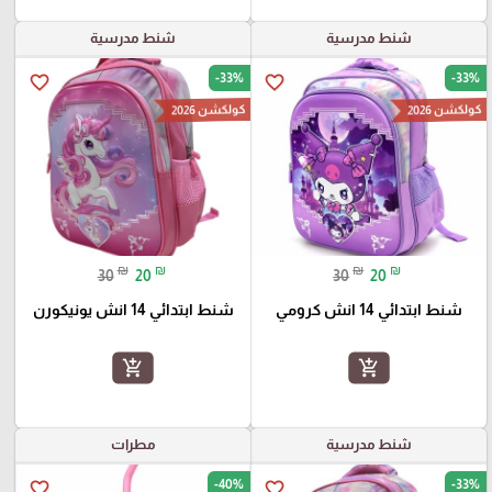
شنط مدرسية
شنط مدرسية
-33%
-33%
favorite_border
favorite_border
كولكشن 2026
كولكشن 2026
₪
₪
₪
₪
30
20
30
20
شنط ابتدائي 14 انش كرومي
شنط ابتدائي 14 انش يونيكورن
add_shopping_cart
add_shopping_cart
شنط مدرسية
مطرات
-40%
-33%
favorite_border
favorite_border