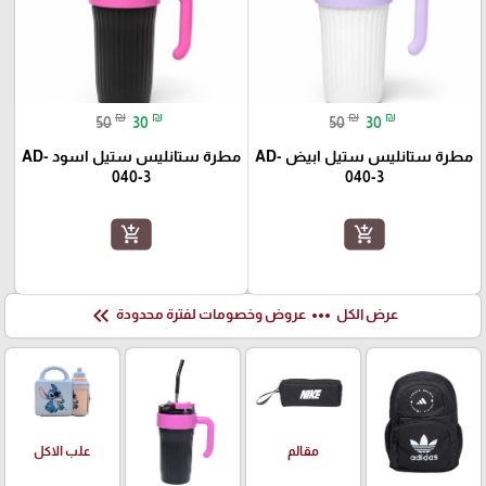
₪
₪
₪
₪
50
30
50
30
مطرة ستانليس ستيل ابيض AD-
مطرة ستانليس ستيل اسود AD-
040-3
040-3
add_shopping_cart
add_shopping_cart
keyboard_double_arrow_left
more_horiz
عرض الكل
عروض وخصومات لفترة محدودة
علب الاكل
مقالم