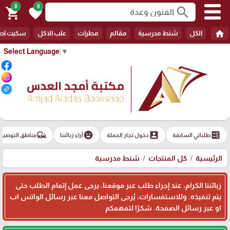
0
0
search
shopping_cart
favorite
home
الكل
شنط مدرسية
مقالم
مطرات
علب الاكل
سكيت اط
Select Language
▼
commute
emoji_emotions
account_box
ballot
طلباتي السابقة
دخول تجار الجملة
آراء زبائننا
مناطق التوصيل
الرئيسية
كل المنتجات
شنط مدرسية
زبائننا الكرام، عند إجراء طلب عبر موقعنا، يرجى عمل إتمام الطلب حتى
يتم تنفيذه. وللاستفسارات، يُرجى التواصل معنا عبر رسائل الواتس اب
او عبر رسائل الصفحة. شكرًا لتفهمكم