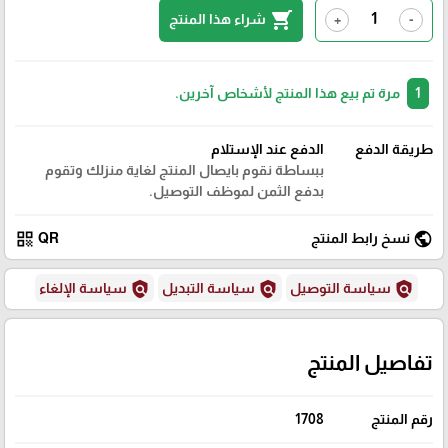
shopping_cart
شراء هذا المنتج
+
-
1
مرة تم بيع هذا المنتج لأشخاص آخرين.
طريقة الدفع
الدفع عند الإستلام
ببساطة نقوم بايصال المنتج لغاية منزلك وتقوم
بدفع الثمن لموظف التوصيل.
qr_code
public
نسخ رابط المنتج
QR
policy
policy
policy
سياسة التوصيل
سياسة التبديل
سياسة الإلغاء
تفاصيل المنتج
رقم المنتج
1708