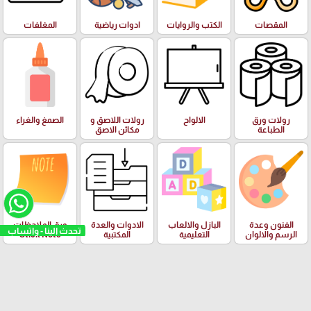
المقصات
الكتب والروايات
ادوات رياضية
المغلفات
رولات ورق
الالواح
رولات اللاصق و
الصمغ والغراء
الطباعة
مكائن الاصق
الفنون وعدة
البازل والالعاب
الادوات والعدة
ورق الملاحظات
تحدث الينا - واتساب
الرسم والالوان
التعليمية
المكتبية
Stick Note