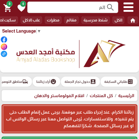
0
0
search
shopping_cart
favorite
home
الكل
شنط مدرسية
مقالم
مطرات
علب الاكل
سكيت اط
Select Language
▼
commute
emoji_emotions
account_box
ballot
طلباتي السابقة
دخول تجار الجملة
آراء زبائننا
مناطق التوصيل
الرئيسية
كل المنتجات
اقلام الفولوماستر والدهان
زبائننا الكرام، عند إجراء طلب عبر موقعنا، يرجى عمل إتمام الطلب حتى
يتم تنفيذه. وللاستفسارات، يُرجى التواصل معنا عبر رسائل الواتس اب
او عبر رسائل الصفحة. شكرًا لتفهمكم