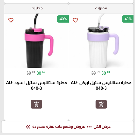
مطرات
مطرات
-40%
-40%
favorite_border
favorite_border
₪
₪
₪
₪
50
30
50
30
مطرة ستانليس ستيل ابيض AD-
مطرة ستانليس ستيل اسود AD-
040-3
040-3
add_shopping_cart
add_shopping_cart
keyboard_double_arrow_left
more_horiz
عرض الكل
عروض وخصومات لفترة محدودة