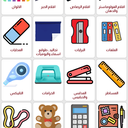
اقلام الفولوماستر
اقلام الرصاص
اقلام الحبر
الالوان
والدهان
الملفات
البرايات
تجاليد , طوابع
المحايات
اسماء واليوميات
المساطر
المدابس
الخرامات
التايبكس
والدبابيس