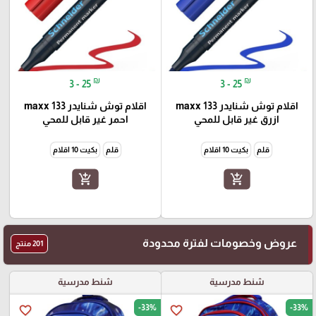
₪
₪
3 - 25
3 - 25
اقلام توش شنايدر maxx 133
اقلام توش شنايدر maxx 133
ازرق غير قابل للمحي
احمر غير قابل للمحي
قلم
بكيت 10 اقلام
قلم
بكيت 10 اقلام
add_shopping_cart
add_shopping_cart
عروض وخصومات لفترة محدودة
201 منتج
شنط مدرسية
شنط مدرسية
-33%
-33%
favorite_border
favorite_border