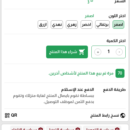
السعر
₪
3
اختر اللون
اصفر
اصفر
برتقالي
اخضر
زهري
نهدي
ازرق
اختر الكمية
shopping_cart
شراء هذا المنتج
+
-
70
مرة تم بيع هذا المنتج لأشخاص آخرين.
طريقة الدفع
الدفع عند الإستلام
ببساطة نقوم بايصال المنتج لغاية منزلك وتقوم
بدفع الثمن لموظف التوصيل.
qr_code
public
نسخ رابط المنتج
QR
سياسة التوصيل
سياسة التبديل
سياسة الإلغاء