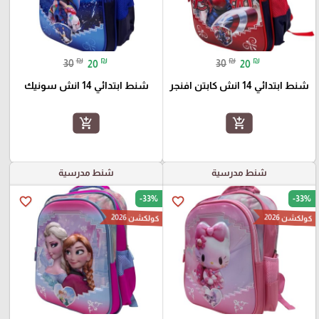
₪
₪
₪
₪
30
20
30
20
شنط ابتدائي 14 انش كابتن افنجر
شنط ابتدائي 14 انش سونيك
add_shopping_cart
add_shopping_cart
شنط مدرسية
شنط مدرسية
-33%
-33%
favorite_border
favorite_border
كولكشن 2026
كولكشن 2026