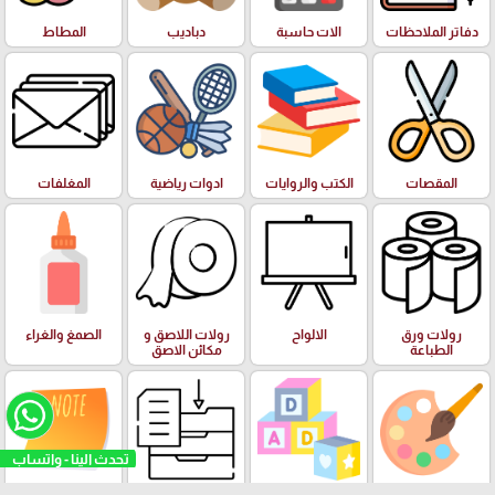
دفاتر الملاحظات
الات حاسبة
دباديب
المطاط
المقصات
الكتب والروايات
ادوات رياضية
المغلفات
رولات ورق
الالواح
رولات اللاصق و
الصمغ والغراء
الطباعة
مكائن الاصق
تحدث الينا - واتسا