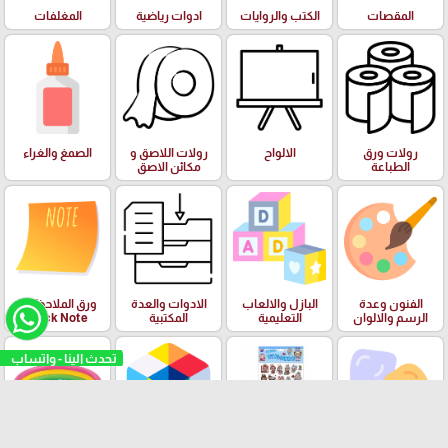
المقصات
الكتب والروايات
ادوات رياضية
المغلفات
رولات ورق
الالواح
رولات اللاصق و
الصمغ والغراء
الطباعة
مكائن الاصق
الفنون وعدة
البازل والالعاب
الادوات والعدة
ورق الملاحظات
الرسم والالوان
التعليمية
المكتبية
Stick Note
تحدث الينا - واتساب