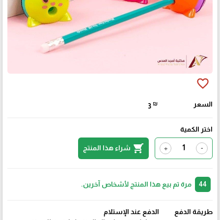
favorite_border
السعر
₪
3
اختر الكمية
shopping_cart
شراء هذا المنتج
+
-
44
مرة تم بيع هذا المنتج لأشخاص آخرين.
طريقة الدفع
الدفع عند الإستلام