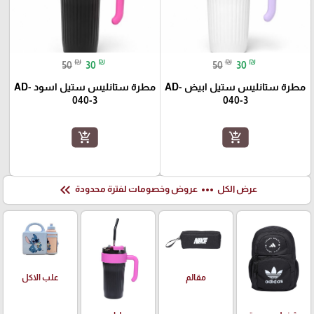
₪
₪
₪
₪
50
30
50
30
مطرة ستانليس ستيل ابيض AD-
مطرة ستانليس ستيل اسود AD-
040-3
040-3
add_shopping_cart
add_shopping_cart
keyboard_double_arrow_left
more_horiz
عرض الكل
عروض وخصومات لفترة محدودة
علب الاكل
مقالم