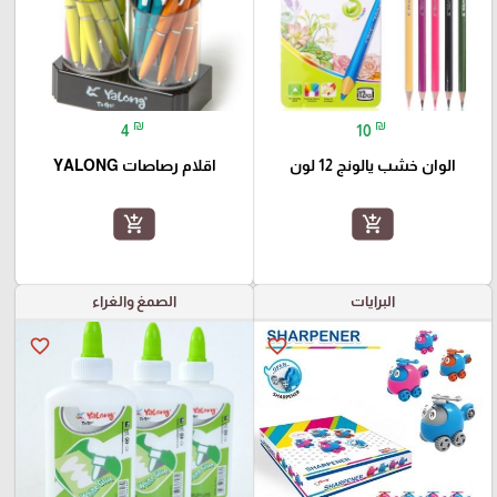
₪
₪
4
10
الوان خشب يالونج 12 لون
اقلام رصاصات YALONG
add_shopping_cart
add_shopping_cart
البرايات
الصمغ والغراء
favorite_border
favorite_border