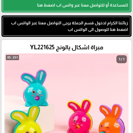
للمساعدة أو للتواصل معنا عبر واتس اب اضغط هنا
زبائننا الكرام لدخول قسم الجملة يرجى التواصل معنا عبر الواتس اب
اضغط هنا للوصول الى الواتس اب
مبراة اشكال يالونج YL221625
1 / 1