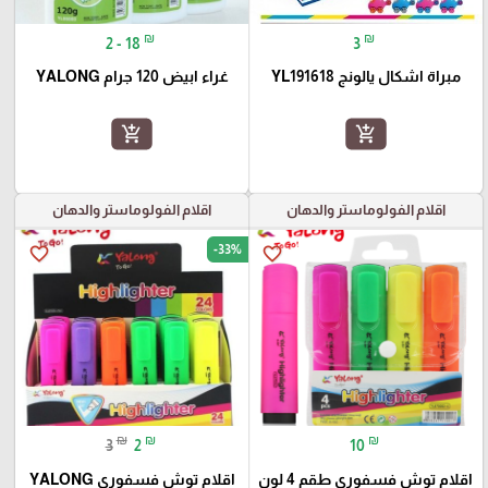
₪
₪
2 - 18
3
مبراة اشكال يالونج YL191618
غراء ابيض 120 جرام YALONG
add_shopping_cart
add_shopping_cart
اقلام الفولوماستر والدهان
اقلام الفولوماستر والدهان
-33%
favorite_border
favorite_border
₪
₪
₪
3
2
10
اقلام توش فسفوري طقم 4 لون
اقلام توش فسفوري YALONG