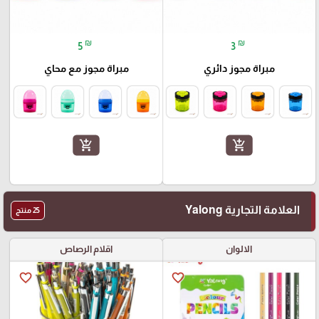
₪
₪
5
3
مبراة مجوز دائري
مبراة مجوز مع محاي
add_shopping_cart
add_shopping_cart
العلامة التجارية Yalong
25 منتج
الالوان
اقلام الرصاص
favorite_border
favorite_border