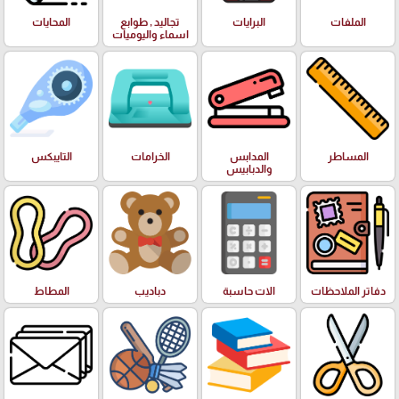
الملفات
البرايات
تجاليد , طوابع
المحايات
اسماء واليوميات
المساطر
المدابس
الخرامات
التايبكس
والدبابيس
دفاتر الملاحظات
الات حاسبة
دباديب
المطاط