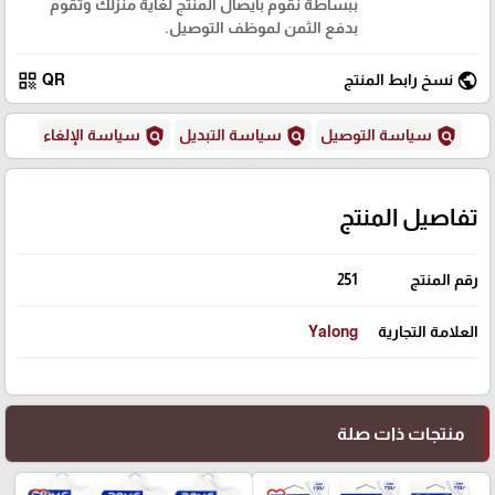
ببساطة نقوم بايصال المنتج لغاية منزلك وتقوم
بدفع الثمن لموظف التوصيل.
qr_code
public
نسخ رابط المنتج
QR
policy
policy
policy
سياسة التوصيل
سياسة التبديل
سياسة الإلغاء
تفاصيل المنتج
رقم المنتج
251
العلامة التجارية
Yalong
منتجات ذات صلة