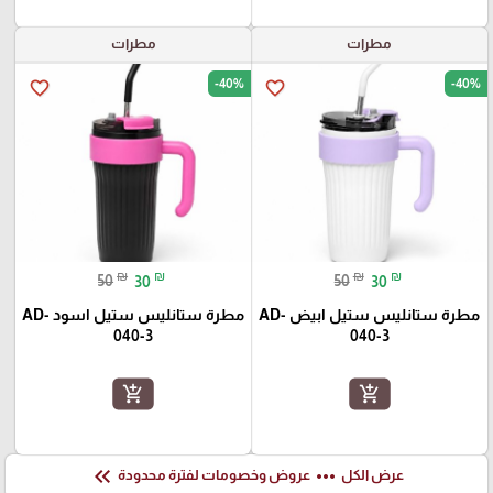
مطرات
مطرات
-40%
-40%
favorite_border
favorite_border
₪
₪
₪
₪
50
30
50
30
مطرة ستانليس ستيل ابيض AD-
مطرة ستانليس ستيل اسود AD-
040-3
040-3
add_shopping_cart
add_shopping_cart
keyboard_double_arrow_left
more_horiz
عرض الكل
عروض وخصومات لفترة محدودة