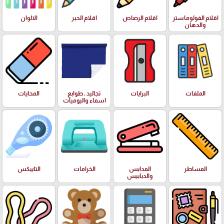
اقلام الفولوماستر
اقلام الرصاص
اقلام الحبر
الالوان
والدهان
الملفات
البرايات
تجاليد , طوابع
المحايات
اسماء واليوميات
المساطر
المدابس
الخرامات
التايبكس
والدبابيس