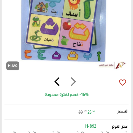
H-892
arrow_back_ios
arrow_forward_ios
favorite_border
-16%
خصم لفترة محدودة
السعر
₪
₪
30
25
اختر النوع
H-892