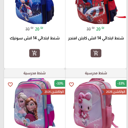
₪
₪
₪
₪
30
20
30
20
شنط ابتدائي 14 انش كابتن افنجر
شنط ابتدائي 14 انش سونيك
add_shopping_cart
add_shopping_cart
شنط مدرسية
شنط مدرسية
-33%
-33%
favorite_border
favorite_border
كولكشن 2026
كولكشن 2026