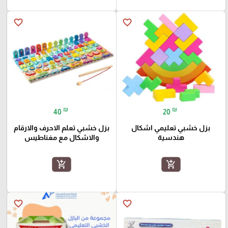
favorite_border
favorite_border
₪
₪
40
20
بزل خشبي تعليمي اشكال
بزل خشبي تعلم الاحرف والارقام
هندسية
والاشكال مع مغناطيس
add_shopping_cart
add_shopping_cart
favorite_border
favorite_border