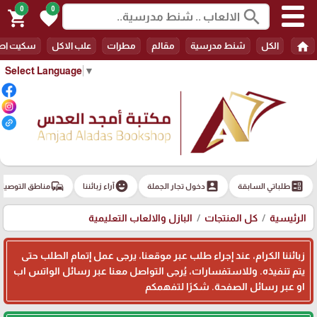
0
0
search
shopping_cart
favorite
home
الكل
شنط مدرسية
مقالم
مطرات
علب الاكل
سكيت اط
Select Language
▼
commute
emoji_emotions
account_box
ballot
طلباتي السابقة
دخول تجار الجملة
آراء زبائننا
مناطق التوصيل
الرئيسية
كل المنتجات
البازل والالعاب التعليمية
زبائننا الكرام، عند إجراء طلب عبر موقعنا، يرجى عمل إتمام الطلب حتى
يتم تنفيذه. وللاستفسارات، يُرجى التواصل معنا عبر رسائل الواتس اب
او عبر رسائل الصفحة. شكرًا لتفهمكم