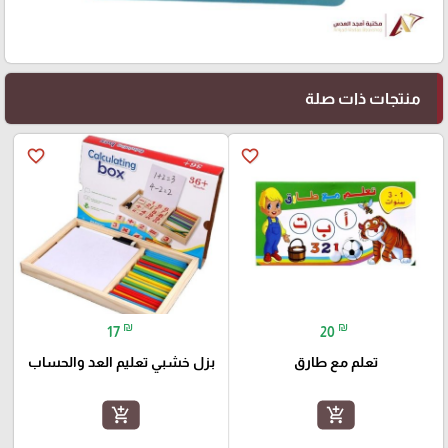
منتجات ذات صلة
favorite_border
favorite_border
₪
₪
17
20
تعلم مع طارق
بزل خشبي تعليم العد والحساب
add_shopping_cart
add_shopping_cart