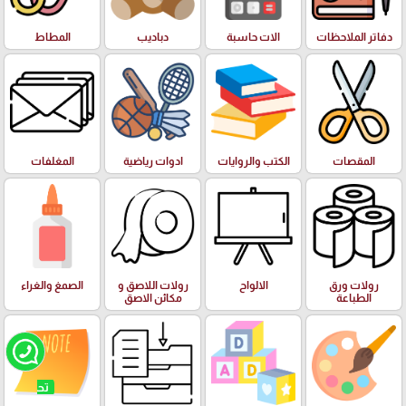
دفاتر الملاحظات
الات حاسبة
دباديب
المطاط
المقصات
الكتب والروايات
ادوات رياضية
المغلفات
رولات ورق
الالواح
رولات اللاصق و
الصمغ والغراء
الطباعة
مكائن الاصق