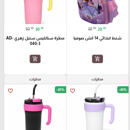
₪
₪
₪
₪
50
30
30
20
شنط ابتدائي 14 انش صوفيا
مطرة ستانليس ستيل زهري AD-
040-3
add_shopping_cart
add_shopping_cart
مطرات
مطرات
-40%
-40%
favorite_border
favorite_border