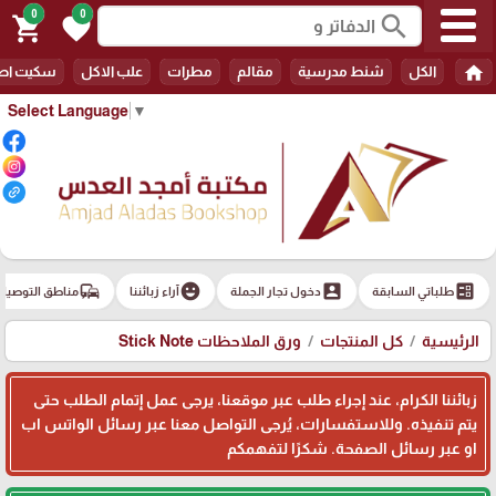
0
0
search
shopping_cart
favorite
home
الكل
شنط مدرسية
مقالم
مطرات
علب الاكل
سكيت اط
Select Language
▼
commute
emoji_emotions
account_box
ballot
طلباتي السابقة
دخول تجار الجملة
آراء زبائننا
مناطق التوصيل
الرئيسية
كل المنتجات
ورق الملاحظات Stick Note
زبائننا الكرام، عند إجراء طلب عبر موقعنا، يرجى عمل إتمام الطلب حتى
يتم تنفيذه. وللاستفسارات، يُرجى التواصل معنا عبر رسائل الواتس اب
او عبر رسائل الصفحة. شكرًا لتفهمكم