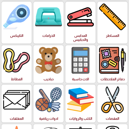
المساطر
المدابس
الخرامات
التايبكس
والدبابيس
دفاتر الملاحظات
الات حاسبة
دباديب
المطاط
المقصات
الكتب والروايات
ادوات رياضية
المغلفات