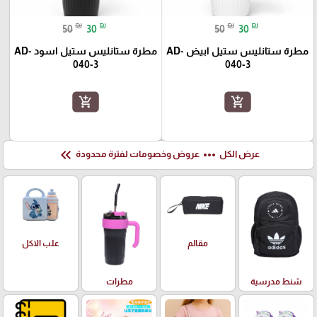
₪
₪
₪
₪
50
30
50
30
مطرة ستانليس ستيل ابيض AD-
مطرة ستانليس ستيل اسود AD-
040-3
040-3
add_shopping_cart
add_shopping_cart
keyboard_double_arrow_left
more_horiz
عرض الكل
عروض وخصومات لفترة محدودة
علب الاكل
مقالم
شنط مدرسية
مطرات