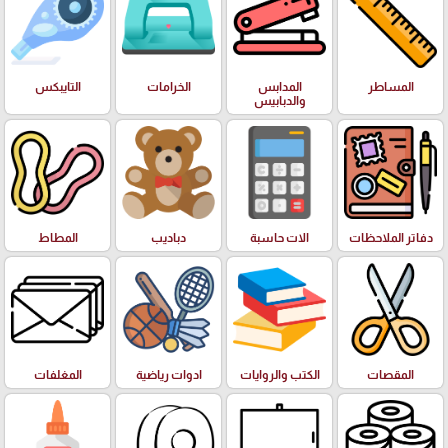
المساطر
المدابس
الخرامات
التايبكس
والدبابيس
دفاتر الملاحظات
الات حاسبة
دباديب
المطاط
المقصات
الكتب والروايات
ادوات رياضية
المغلفات