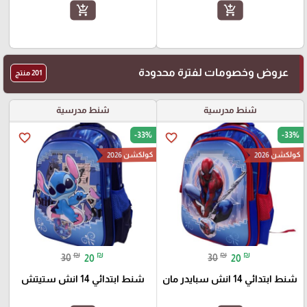
add_shopping_cart
add_shopping_cart
عروض وخصومات لفترة محدودة
201 منتج
شنط مدرسية
شنط مدرسية
-33%
-33%
favorite_border
favorite_border
كولكشن 2026
كولكشن 2026
₪
₪
₪
₪
30
20
30
20
شنط ابتدائي 14 انش سبايدر مان
شنط ابتدائي 14 انش ستيتش