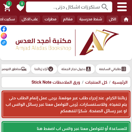
0
0
search
shopping_cart
favorite
home
الكل
شنط مدرسية
مقالم
مطرات
علب الاكل
سكيت اط
commute
emoji_emotions
account_box
ballot
طلباتي السابقة
دخول تجار الجملة
آراء زبائننا
مناطق التوصيل
الرئيسية
كل المنتجات
ورق الملاحظات Stick Note
زبائننا الكرام، عند إجراء طلب عبر موقعنا، يرجى عمل إتمام الطلب حتى
يتم تنفيذه. وللاستفسارات، يُرجى التواصل معنا عبر رسائل الواتس اب
او عبر رسائل الصفحة. شكرًا لتفهمكم
للمساعدة أو للتواصل معنا عبر واتس اب اضغط هنا