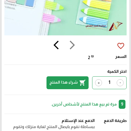
arrow_back_ios
arrow_forward_ios
favorite_border
السعر
₪
2
اختر الكمية
shopping_cart
شراء هذا المنتج
+
-
9
مرة تم بيع هذا المنتج لأشخاص آخرين.
طريقة الدفع
الدفع عند الإستلام
ببساطة نقوم بايصال المنتج لغاية منزلك وتقوم