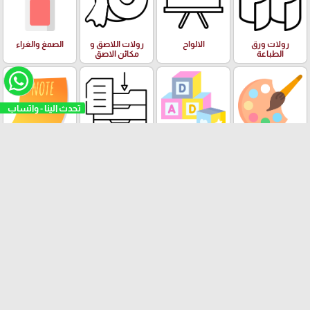
رولات ورق
الالواح
رولات اللاصق و
الصمغ والغراء
الطباعة
مكائن الاصق
تحدث الينا - واتساب
الفنون وعدة
البازل والالعاب
الادوات والعدة
ورق الملاحظات
الرسم والالوان
التعليمية
المكتبية
Stick Note
الملتينة
ستكرزات اشكال
الالعاب
البرك ومستلزمات
دزني
السباحة