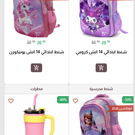
₪
₪
₪
₪
30
20
30
20
شنط ابتدائي 14 انش كرومي
شنط ابتدائي 14 انش يونيكورن
add_shopping_cart
add_shopping_cart
شنط مدرسية
مطرات
-40%
-33%
favorite_border
favorite_border
كولكشن 2026