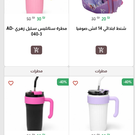
₪
₪
₪
₪
50
30
30
20
شنط ابتدائي 14 انش صوفيا
مطرة ستانليس ستيل زهري AD-
040-3
add_shopping_cart
add_shopping_cart
مطرات
مطرات
-40%
-40%
favorite_border
favorite_border
₪
₪
₪
₪