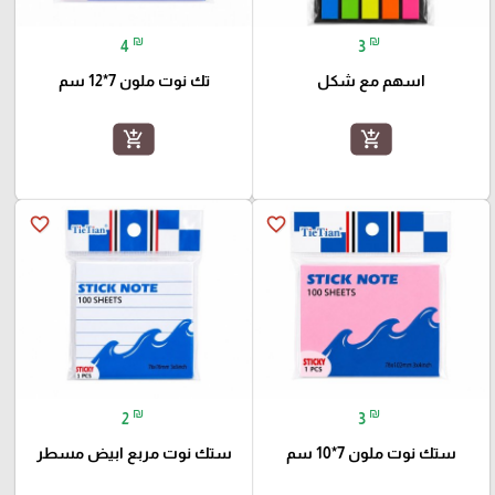
₪
₪
4
3
اسهم مع شكل
تك نوت ملون 7*12 سم
add_shopping_cart
add_shopping_cart
favorite_border
favorite_border
₪
₪
2
3
ستك نوت ملون 7*10 سم
ستك نوت مربع ابيض مسطر