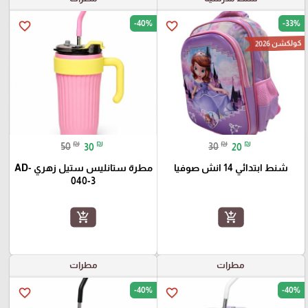
-40%
-33%
favorite_border
favorite_border
كولكشن 2026
₪
₪
₪
₪
50
30
30
20
شنط ابتدائي 14 انش صوفيا
مطرة ستانليس ستيل زهري AD-
040-3
add_shopping_cart
add_shopping_cart
مطرات
مطرات
-40%
-40%
favorite_border
favorite_border