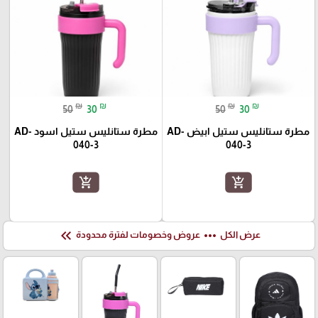
₪
₪
₪
₪
50
30
50
30
مطرة ستانليس ستيل ابيض AD-
مطرة ستانليس ستيل اسود AD-
040-3
040-3
add_shopping_cart
add_shopping_cart
keyboard_double_arrow_left
more_horiz
عرض الكل
عروض وخصومات لفترة محدودة