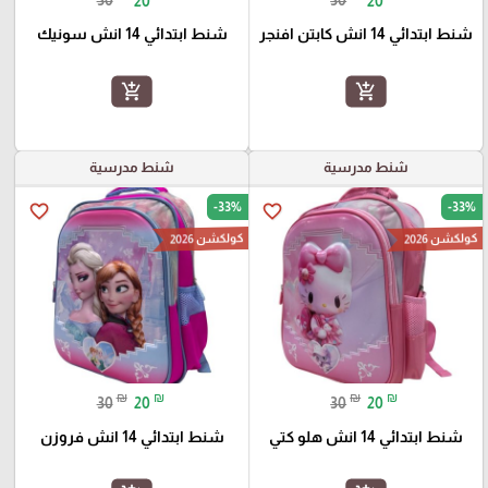
30
20
30
20
شنط ابتدائي 14 انش كابتن افنجر
شنط ابتدائي 14 انش سونيك
add_shopping_cart
add_shopping_cart
شنط مدرسية
شنط مدرسية
-33%
-33%
favorite_border
favorite_border
كولكشن 2026
كولكشن 2026
₪
₪
₪
₪
30
20
30
20
شنط ابتدائي 14 انش هلو كتي
شنط ابتدائي 14 انش فروزن