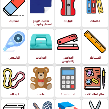
الملفات
البرايات
تجاليد , طوابع
المحايات
اسماء واليوميات
المساطر
المدابس
الخرامات
التايبكس
والدبابيس
دفاتر الملاحظات
الات حاسبة
دباديب
المطاط