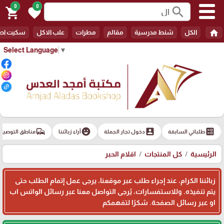
0
0
search
shopping_cart
favorite
home
الكل
شنط مدرسية
مقالم
مطرات
علب الاكل
سكيت اط
Select Language
▼
commute
emoji_emotions
account_box
ballot
طلباتي السابقة
دخول تجار الجملة
آراء زبائننا
مناطق التوصيل
الرئيسية
كل المنتجات
اقلام الحبر
زبائننا الكرام، عند إجراء طلب عبر موقعنا، يرجى عمل إتمام الطلب حتى
يتم تنفيذه. وللاستفسارات، يُرجى التواصل معنا عبر رسائل الواتس اب
او عبر رسائل الصفحة. شكرًا لتفهمكم