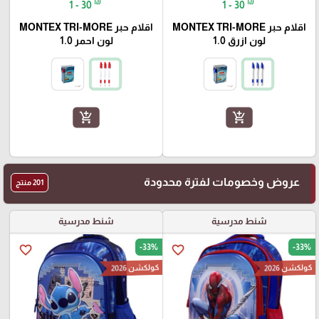
₪
₪
1 - 30
1 - 30
اقلام حبر MONTEX TRI-MORE
اقلام حبر MONTEX TRI-MORE
لون ازرق 1.0
لون احمر 1.0
add_shopping_cart
add_shopping_cart
عروض وخصومات لفترة محدودة
201 منتج
شنط مدرسية
شنط مدرسية
-33%
-33%
favorite_border
favorite_border
كولكشن 2026
كولكشن 2026