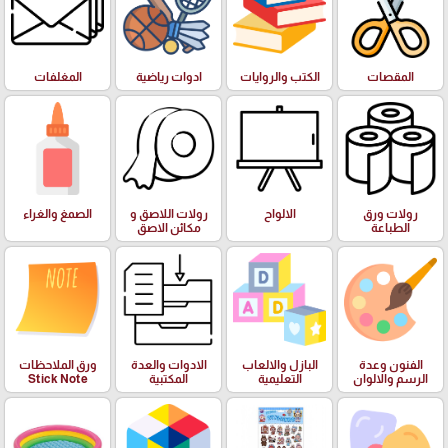
المقصات
الكتب والروايات
ادوات رياضية
المغلفات
رولات ورق
الالواح
رولات اللاصق و
الصمغ والغراء
الطباعة
مكائن الاصق
الفنون وعدة
البازل والالعاب
الادوات والعدة
ورق الملاحظات
الرسم والالوان
التعليمية
المكتبية
Stick Note