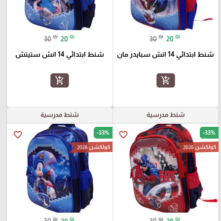
₪
₪
₪
₪
30
20
30
20
شنط ابتدائي 14 انش سبايدر مان
شنط ابتدائي 14 انش ستيتش
add_shopping_cart
add_shopping_cart
شنط مدرسية
شنط مدرسية
-33%
-33%
favorite_border
favorite_border
كولكشن 2026
كولكشن 2026
₪
₪
₪
₪