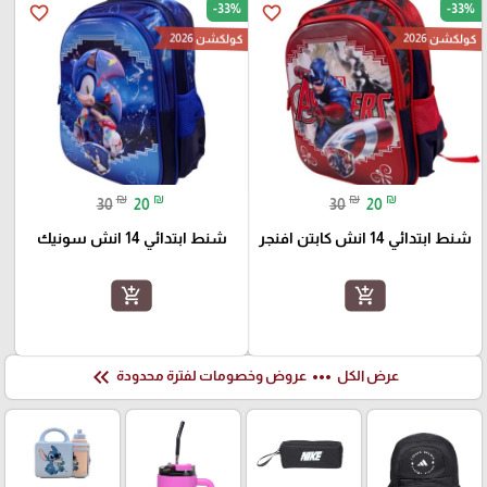
-33%
-33%
favorite_border
favorite_border
كولكشن 2026
كولكشن 2026
₪
₪
₪
₪
30
20
30
20
شنط ابتدائي 14 انش كابتن افنجر
شنط ابتدائي 14 انش سونيك
add_shopping_cart
add_shopping_cart
keyboard_double_arrow_left
more_horiz
عرض الكل
عروض وخصومات لفترة محدودة