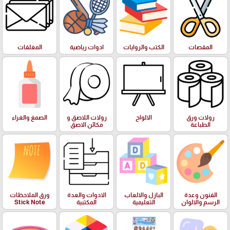
المقصات
الكتب والروايات
ادوات رياضية
المغلفات
رولات ورق
الالواح
رولات اللاصق و
الصمغ والغراء
الطباعة
مكائن الاصق
الفنون وعدة
البازل والالعاب
الادوات والعدة
ورق الملاحظات
الرسم والالوان
التعليمية
المكتبية
Stick Note