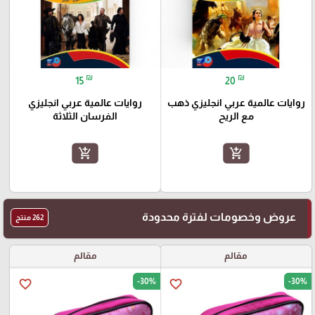
₪
₪
15
20
روايات عالمية عربي انجليزي ذهب
روايات عالمية عربي انجليزي
مع الريح
الفرسان الثلاثة
add_shopping_cart
add_shopping_cart
عروض وخصومات لفترة محدودة
262 منتج
مقالم
مقالم
-30%
-30%
favorite_border
favorite_border