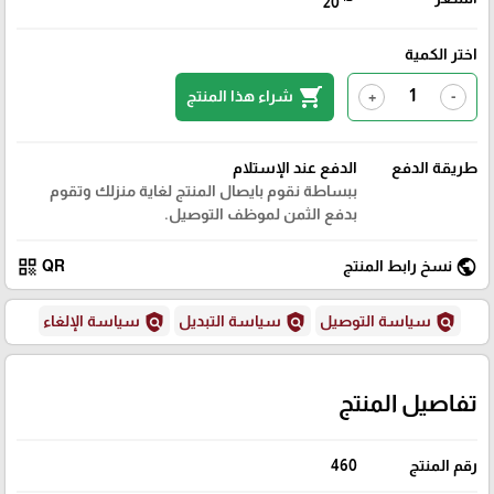
20
اختر الكمية
shopping_cart
شراء هذا المنتج
+
-
طريقة الدفع
الدفع عند الإستلام
ببساطة نقوم بايصال المنتج لغاية منزلك وتقوم
بدفع الثمن لموظف التوصيل.
qr_code
public
نسخ رابط المنتج
QR
policy
policy
policy
سياسة التوصيل
سياسة التبديل
سياسة الإلغاء
تفاصيل المنتج
رقم المنتج
460