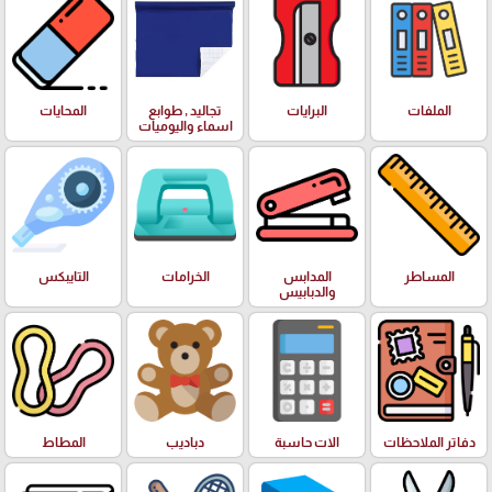
الملفات
البرايات
تجاليد , طوابع
المحايات
اسماء واليوميات
المساطر
المدابس
الخرامات
التايبكس
والدبابيس
دفاتر الملاحظات
الات حاسبة
دباديب
المطاط