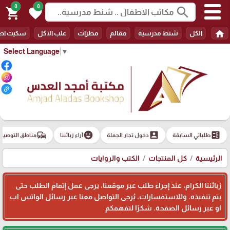
0
0
search
shopping_cart
favorite
home
الكل
شنط مدرسية
مقالم
مطرات
علب الاكل
سكيت اط
Select Language
▼
commute
emoji_emotions
account_box
ballot
طلباتي السابقة
دخول تجار الجملة
آراء زبائننا
مناطق التوصيل
الرئيسية
كل المنتجات
الكتب والروايات
زبائننا الكرام، عند إجراء طلب عبر موقعنا، يرجى عمل إتمام الطلب حتى
يتم تنفيذه. وللاستفسارات، يُرجى التواصل معنا عبر رسائل الواتس اب
او عبر رسائل الصفحة. شكرًا لتفهمكم