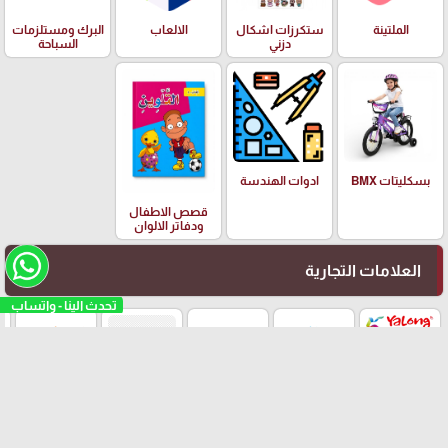
الملتينة
ستكرزات اشكال
الالعاب
البرك ومستلزمات
دزني
السباحة
بسكليتات BMX
ادوات الهندسة
قصص الاطفال
ودفاتر الالوان
العلامات التجارية
تحدث الينا - واتساب
Yalong
EISEN
PILOT
Adidas
Schneider