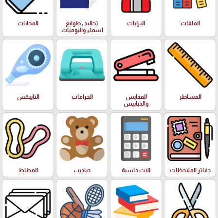
الملفات
البرايات
تجاليد , طوابع
المحايات
اسماء واليوميات
المساطر
المدابس
الخرامات
التايبكس
والدبابيس
دفاتر الملاحظات
الات حاسبة
دباديب
المطاط