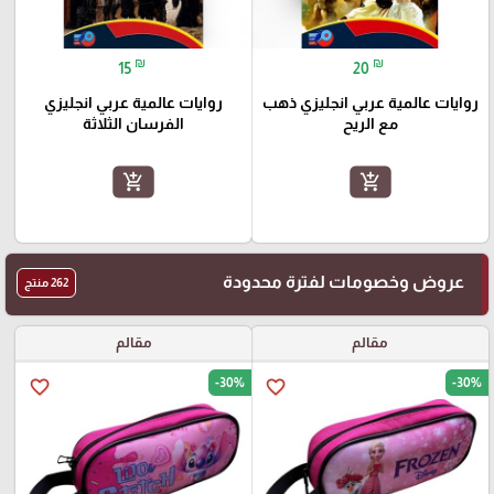
₪
₪
15
20
روايات عالمية عربي انجليزي ذهب
روايات عالمية عربي انجليزي
مع الريح
الفرسان الثلاثة
add_shopping_cart
add_shopping_cart
عروض وخصومات لفترة محدودة
262 منتج
مقالم
مقالم
-30%
-30%
favorite_border
favorite_border