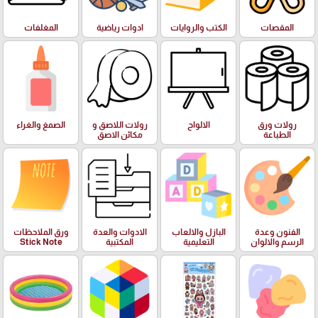
المقصات
الكتب والروايات
ادوات رياضية
المغلفات
رولات ورق
الالواح
رولات اللاصق و
الصمغ والغراء
الطباعة
مكائن الاصق
الفنون وعدة
البازل والالعاب
الادوات والعدة
ورق الملاحظات
الرسم والالوان
التعليمية
المكتبية
Stick Note