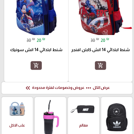
₪
₪
₪
₪
30
20
30
20
شنط ابتدائي 14 انش كابتن افنجر
شنط ابتدائي 14 انش سونيك
add_shopping_cart
add_shopping_cart
keyboard_double_arrow_left
more_horiz
عرض الكل
عروض وخصومات لفترة محدودة
علب الاكل
مقالم