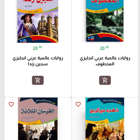
₪
₪
20
20
روايات عالمية عربي انجليزي
روايات عالمية عربي انجليزي
المخطوف
سجين زندا
add_shopping_cart
add_shopping_cart
favorite_border
favorite_border