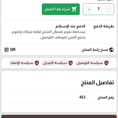
shopping_cart
شراء هذا المنتج
+
-
طريقة الدفع
الدفع عند الإستلام
ببساطة نقوم بايصال المنتج لغاية منزلك وتقوم
بدفع الثمن لموظف التوصيل.
qr_code
public
نسخ رابط المنتج
QR
policy
policy
policy
سياسة التوصيل
سياسة التبديل
سياسة الإلغاء
تفاصيل المنتج
رقم المنتج
463