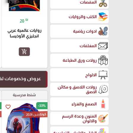
المقصات
الكتب والروايات
₪
20
روايات عالمية عربي
ادوات رياضية
انجليزي الأوذيسا
المغلفات
add_shopping_cart
رولات ورق الطباعة
الالواح
عروض وخصومات لفت
رولات اللاصق و مكائن
الاصق
شنط مدرسية
الصمغ والغراء
-33%
favorite_border
كولكشن 2026
ك
الفنون وعدة الرسم
والالوان