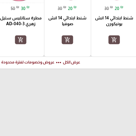
₪
₪
₪
₪
₪
₪
50
30
30
20
30
20
شنط ابتدائي 14 انش
شنط ابتدائي 14 انش
مطرة ستانليس ستيل
يونيكورن
صوفيا
زهري AD-040-3
add_shopping_cart
add_shopping_cart
add_shopping_cart
ft
more_horiz
عرض الكل
عروض وخصومات لفترة محدودة