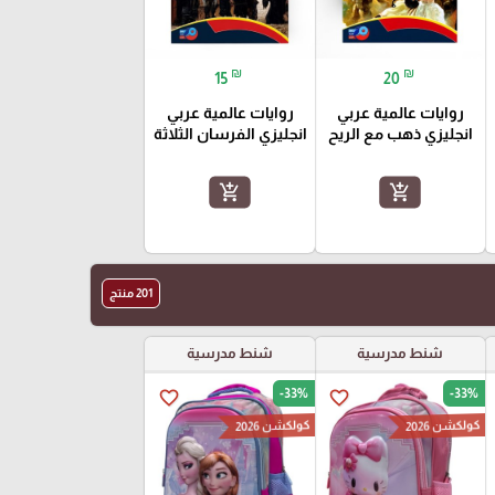
₪
₪
15
20
روايات عالمية عربي
روايات عالمية عربي
انجليزي ذهب مع الريح
انجليزي الفرسان الثلاثة
add_shopping_cart
add_shopping_cart
201 منتج
شنط مدرسية
شنط مدرسية
-33%
-33%
favorite_border
favorite_border
كولكشن 2026
كولكشن 2026