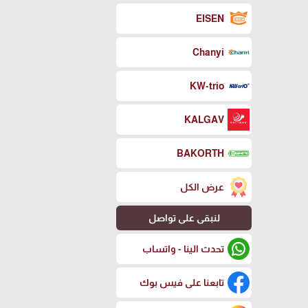
EISEN
Chanyi
KW-trio
KALGAV
BAKORTH
عرض الكل
لنبقى على تواصل
تحدث الينا - واتساب
تابعنا على فيس بوك