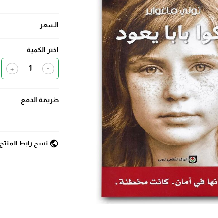
السعر
اختر الكمية
+
-
طريقة الدفع
public
نسخ رابط المنتج