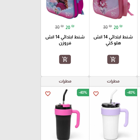
₪
₪
₪
₪
30
20
30
20
شنط ابتدائي 14 انش
شنط ابتدائي 14 انش
هلو كتي
فروزن
add_shopping_cart
add_shopping_cart
مطرات
مطرات
-40%
-40%
favorite_border
favorite_border