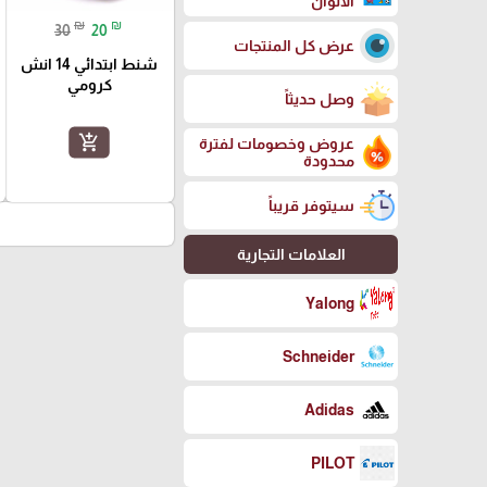
الالوان
₪
₪
30
20
عرض كل المنتجات
شنط ابتدائي 14 انش
كرومي
وصل حديثاً
add_shopping_cart
عروض وخصومات لفترة
محدودة
سيتوفر قريباً
العلامات التجارية
Yalong
Schneider
Adidas
PILOT