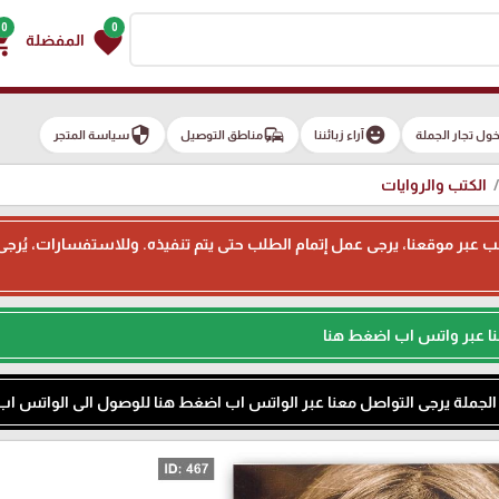
0
0
g_cart
favorite
المفضلة
security
commute
emoji_emotions
ول تجار الجملة
آراء زبائننا
مناطق التوصيل
سياسة المتجر
الكتب والروايات
ء طلب عبر موقعنا، يرجى عمل إتمام الطلب حتى يتم تنفيذه. وللاستفسارات، يُر
نا عبر واتس اب اضغط هنا
م الجملة يرجى التواصل معنا عبر الواتس اب اضغط هنا للوصول الى الواتس اب