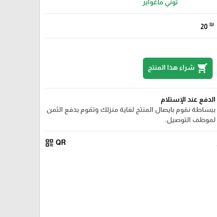
توني ماغواير
₪
20
shopping_cart
شراء هذا المنتج
الدفع عند الإستلام
ببساطة نقوم بايصال المنتج لغاية منزلك وتقوم بدفع الثمن
لموظف التوصيل.
qr_code
QR