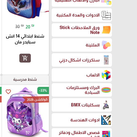
البازل والالعاب التعليمية
الادوات والعدة المكتبية
₪
₪
30
20
ورق الملاحظات Stick
Note
شنط ابتدائي 14 انش
سبايدر مان
الملتينة
add_shopping_cart
ستكرزات اشكال دزني
الالعاب
شنط مدرسية
البرك ومستلزمات
-33%
favorite_border
السباحة
كولكشن 2026
ك
بسكليتات BMX
ادوات الهندسة
قصص الاطفال ودفاتر