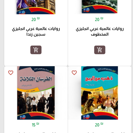
₪
₪
20
20
روايات عالمية عربي انجليزي
روايات عالمية عربي انجليزي
المخطوف
سجين زندا
add_shopping_cart
add_shopping_cart
favorite_border
favorite_border
₪
₪
15
20