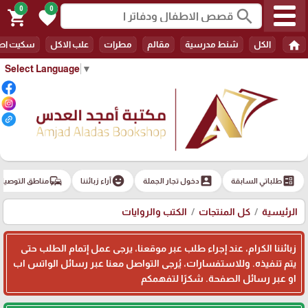
0
0
search
shopping_cart
favorite
home
الكل
شنط مدرسية
مقالم
مطرات
علب الاكل
سكيت اط
Select Language
▼
commute
emoji_emotions
account_box
ballot
طلباتي السابقة
دخول تجار الجملة
آراء زبائننا
مناطق التوصيل
الرئيسية
كل المنتجات
الكتب والروايات
زبائننا الكرام، عند إجراء طلب عبر موقعنا، يرجى عمل إتمام الطلب حتى
يتم تنفيذه. وللاستفسارات، يُرجى التواصل معنا عبر رسائل الواتس اب
او عبر رسائل الصفحة. شكرًا لتفهمكم