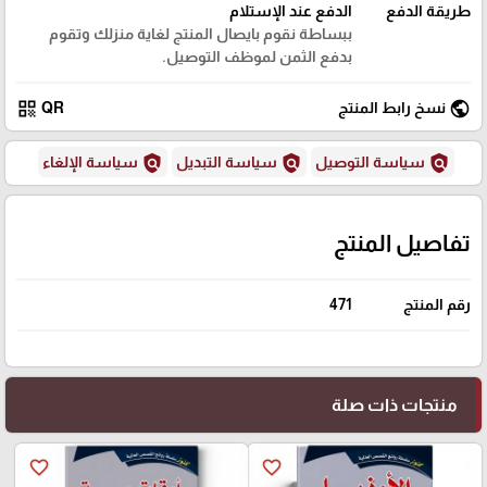
طريقة الدفع
الدفع عند الإستلام
ببساطة نقوم بايصال المنتج لغاية منزلك وتقوم
بدفع الثمن لموظف التوصيل.
qr_code
public
نسخ رابط المنتج
QR
policy
policy
policy
سياسة التوصيل
سياسة التبديل
سياسة الإلغاء
تفاصيل المنتج
رقم المنتج
471
منتجات ذات صلة
favorite_border
favorite_border