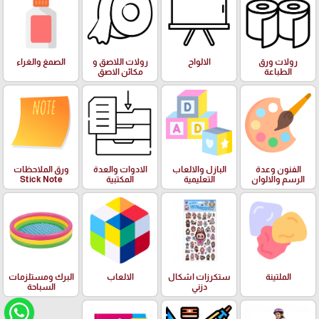
رولات ورق
الالواح
رولات اللاصق و
الصمغ والغراء
الطباعة
مكائن الاصق
الفنون وعدة
البازل والالعاب
الادوات والعدة
ورق الملاحظات
الرسم والالوان
التعليمية
المكتبية
Stick Note
الملتينة
ستكرزات اشكال
الالعاب
البرك ومستلزمات
دزني
السباحة