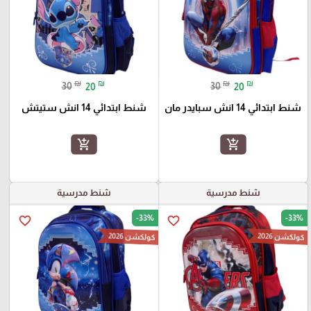
₪
₪
₪
₪
30
20
30
20
شنط ابتدائي 14 انش سبايدر مان
شنط ابتدائي 14 انش ستيتش
add_shopping_cart
add_shopping_cart
شنط مدرسية
شنط مدرسية
-33%
-33%
favorite_border
favorite_border
كولكشن 2026
كولكشن 2026