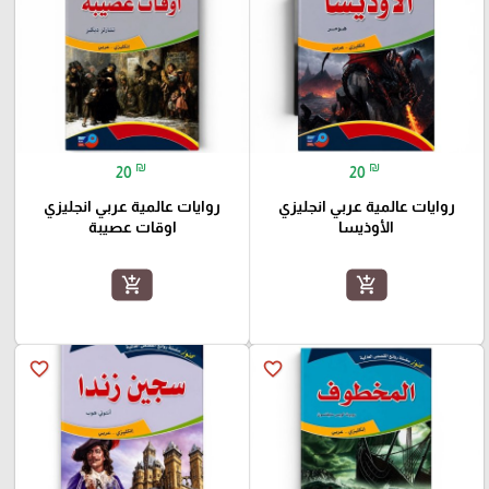
₪
₪
20
20
روايات عالمية عربي انجليزي
روايات عالمية عربي انجليزي
الأوذيسا
اوقات عصيبة
add_shopping_cart
add_shopping_cart
favorite_border
favorite_border