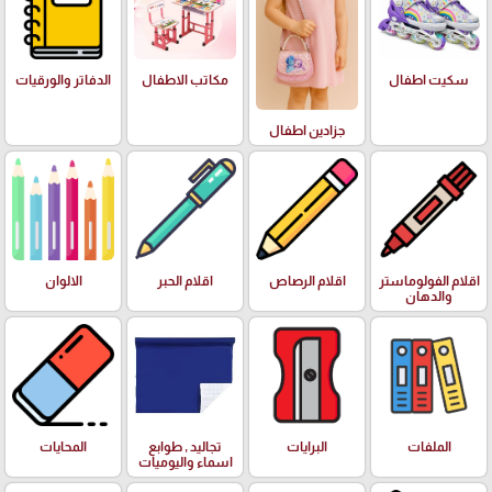
سكيت اطفال
مكاتب الاطفال
الدفاتر والورقيات
جزادين اطفال
اقلام الفولوماستر
اقلام الرصاص
اقلام الحبر
الالوان
والدهان
الملفات
البرايات
تجاليد , طوابع
المحايات
اسماء واليوميات