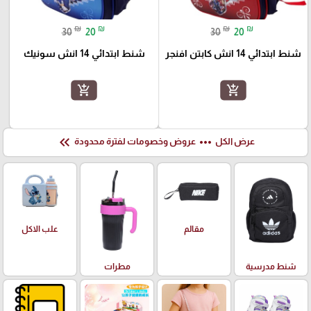
₪
₪
₪
₪
30
20
30
20
شنط ابتدائي 14 انش كابتن افنجر
شنط ابتدائي 14 انش سونيك
add_shopping_cart
add_shopping_cart
keyboard_double_arrow_left
more_horiz
عرض الكل
عروض وخصومات لفترة محدودة
علب الاكل
مقالم
شنط مدرسية
مطرات