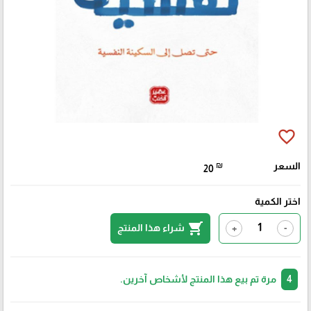
favorite_border
السعر
₪
20
اختر الكمية
shopping_cart
شراء هذا المنتج
+
-
4
مرة تم بيع هذا المنتج لأشخاص آخرين.