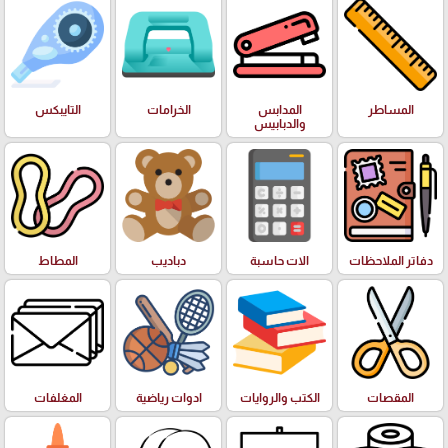
المساطر
المدابس
الخرامات
التايبكس
والدبابيس
دفاتر الملاحظات
الات حاسبة
دباديب
المطاط
المقصات
الكتب والروايات
ادوات رياضية
المغلفات