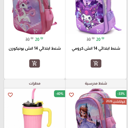
₪
₪
₪
₪
30
20
30
20
شنط ابتدائي 14 انش كرومي
شنط ابتدائي 14 انش يونيكورن
add_shopping_cart
add_shopping_cart
شنط مدرسية
مطرات
-40%
-33%
favorite_border
favorite_border
كولكشن 2026