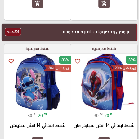
add_shopping_cart
add_shopping_cart
عروض وخصومات لفترة محدودة
201 منتج
شنط مدرسية
شنط مدرسية
-33%
-33%
favorite_border
favorite_border
كولكشن 2026
كولكشن 2026
₪
₪
₪
₪
30
20
30
20
شنط ابتدائي 14 انش سبايدر مان
شنط ابتدائي 14 انش ستيتش