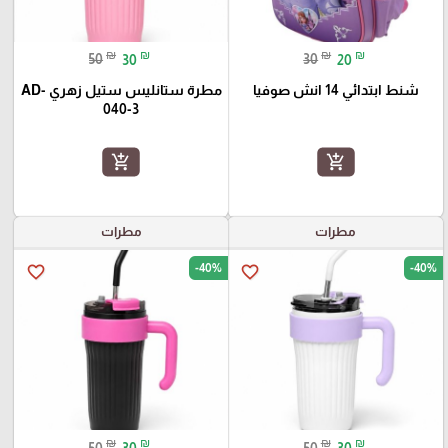
₪
₪
₪
₪
50
30
30
20
شنط ابتدائي 14 انش صوفيا
مطرة ستانليس ستيل زهري AD-
040-3
add_shopping_cart
add_shopping_cart
مطرات
مطرات
-40%
-40%
favorite_border
favorite_border
₪
₪
₪
₪