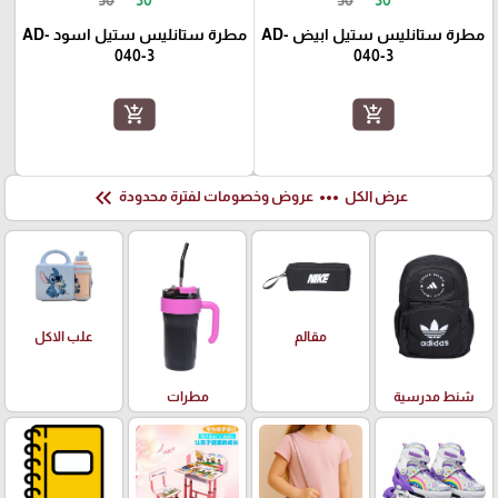
50
30
50
30
مطرة ستانليس ستيل ابيض AD-
مطرة ستانليس ستيل اسود AD-
040-3
040-3
add_shopping_cart
add_shopping_cart
keyboard_double_arrow_left
more_horiz
عرض الكل
عروض وخصومات لفترة محدودة
علب الاكل
مقالم
شنط مدرسية
مطرات