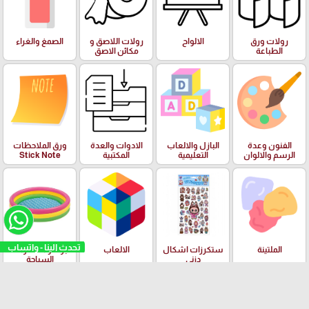
رولات ورق
الالواح
رولات اللاصق و
الصمغ والغراء
الطباعة
مكائن الاصق
الفنون وعدة
البازل والالعاب
الادوات والعدة
ورق الملاحظات
الرسم والالوان
التعليمية
المكتبية
Stick Note
تحدث الينا - واتساب
الملتينة
ستكرزات اشكال
الالعاب
البرك ومستلزمات
دزني
السباحة