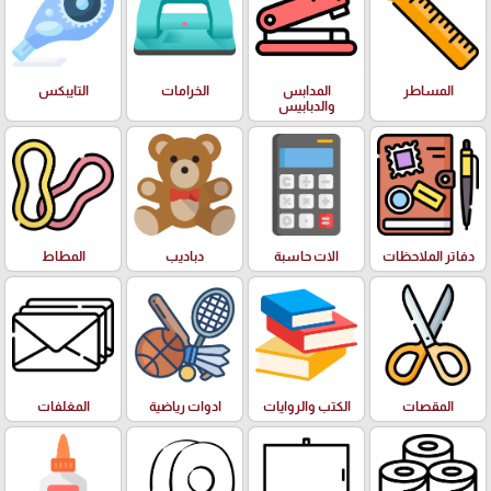
المساطر
المدابس
الخرامات
التايبكس
والدبابيس
دفاتر الملاحظات
الات حاسبة
دباديب
المطاط
المقصات
الكتب والروايات
ادوات رياضية
المغلفات